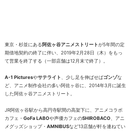
東京・杉並にある
阿佐ヶ谷アニメストリート
が5年間の定
期借地契約の終了に伴い、2019年2月28日（木）をもっ
て営業を終了する（一部店舗は12月末で終了）。
A-1 Pictures
や
サテライト
、少し足を伸ばせば
ゴンゾ
な
ど、アニメ制作会社の多い阿佐ヶ谷に、2014年3月に誕生
した阿佐ヶ谷アニメストリート。
JR阿佐ヶ谷駅から高円寺駅間の高架下に、アニメコラボ
カフェ・
GoFa LABO
や声優カフェの
SHIROBACO
、アニ
メグッズショップ・
AMNIBUS
など13店舗が軒を連ねてい