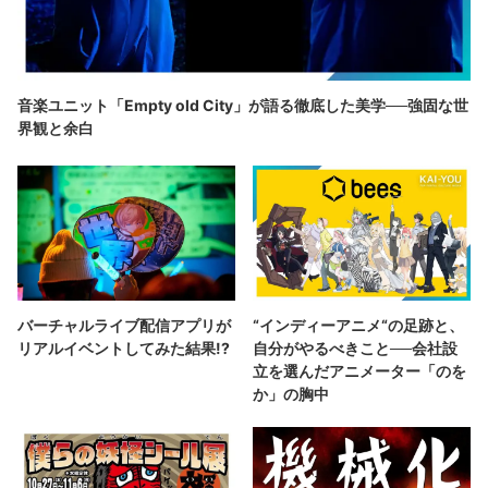
音楽ユニット「Empty old City」が語る徹底した美学──強固な世
界観と余白
バーチャルライブ配信アプリが
“インディーアニメ“の足跡と、
リアルイベントしてみた結果!?
自分がやるべきこと──会社設
立を選んだアニメーター「のを
か」の胸中