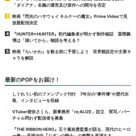
「ダイアナ」名義の運営及び原作への関与を否定
映画『閃光のハサウェイ キルケーの魔女』Prime Videoで見
放題配信決定
『HUNTER×HUNTER』初代編集者が明かす制作秘話 冨樫義
博は「描いてから」物語を考える？
映画『ちいかわ』を観る前に予習しよう 世界観設定や主要キ
ャラを解説
最新のPOPをお届け！
しぐれうい初のファンブック刊行 7年分の“事件簿”や歴代衣
装、インタビューを収録
VTuber碧依さくら、新事務所「re;ALIZE」設立 実写／バー
チャル問わず配信者を募集
『THE RIBBON HERO』五十嵐祐貴監督が語る、現代のヒーロ
ー像──手塚治虫『リボンの騎士』の衝撃を再演する