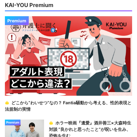
KAI-YOU Premium
Premium
どこから“わいせつ”なの？ Fantia騒動から考える、性的表現と
法規制の実情
ホラー映画『遺愛』酒井善三×大森時生
Premium
対談 “良かれと思ったこと“が呪いを生み、
恐怖を生む