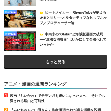
ビートメイカー・RhymeTubeが抱える
Premium
矛盾と祈り──オルタナティブなヒップホッ
プ／プロデューサー論
中南米の“Otaku”と海賊版漫画の破局
Premium
──“違法な消費者”はいかにして合法化して
いったか
もっと見る
アニメ・漫画の週間ランキング
映画『ちいかわ』でモモンガを嫌いになった人へ──それでも
愛される理由と可能性
『みいちゃんと山田さん』作者 亜月ねねが過去活動を説明