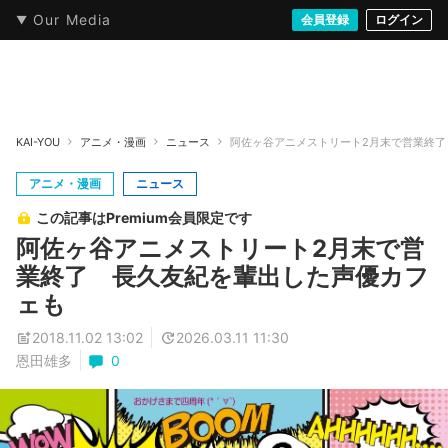
Our Media
本・文芸
情報化社会
アニメ・漫画
イラスト・アート
音楽・映像
会員登録
ゲーム
ログイン
ストリート
KAI-YOU
アニメ・漫画
ニュース
阿佐ヶ谷アニメストリート2月末で営業終了
アニメ・漫画
ニュース
この記事はPremium会員限定です
阿佐ヶ谷アニメストリート2月末で営
業終了 長久友紀を輩出した声優カフ
ェも
2018.11.02 13:02
2026.03.11 11:30
恩田雄多
0