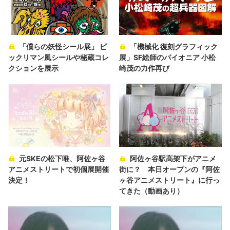
「僕らの妖怪シール展」 ビ
「機械化 復刻グラフィック
ックリマン風シールや秘蔵コレ
展」SF絵師のパイオニア 小松
クションを展示
崎茂の力作再び
元SKEの松下唯、阿佐ヶ谷
阿佐ヶ谷駅高架下がアニメ
アニメストリートで初個展開催
街に？ 本日オープンの『阿佐
決定！
ヶ谷アニメストリート』に行っ
てきた（動画あり）