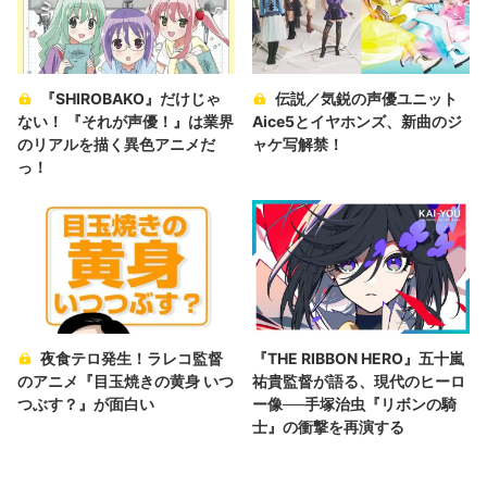
『SHIROBAKO』だけじゃ
伝説／気鋭の声優ユニット
ない！ 『それが声優！』は業界
Aice5とイヤホンズ、新曲のジ
のリアルを描く異色アニメだ
ャケ写解禁！
っ！
夜食テロ発生！ラレコ監督
『THE RIBBON HERO』五十嵐
のアニメ『目玉焼きの黄身 いつ
祐貴監督が語る、現代のヒーロ
つぶす？』が面白い
ー像──手塚治虫『リボンの騎
士』の衝撃を再演する