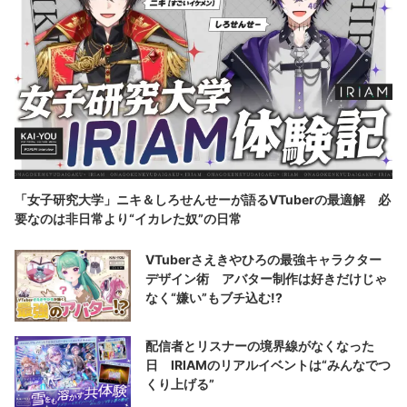
「女子研究大学」ニキ＆しろせんせーが語るVTuberの最適解 必
要なのは非日常より“イカレた奴”の日常
VTuberさえきやひろの最強キャラクター
デザイン術 アバター制作は好きだけじゃ
なく“嫌い”もブチ込む!?
配信者とリスナーの境界線がなくなった
日 IRIAMのリアルイベントは“みんなでつ
くり上げる”