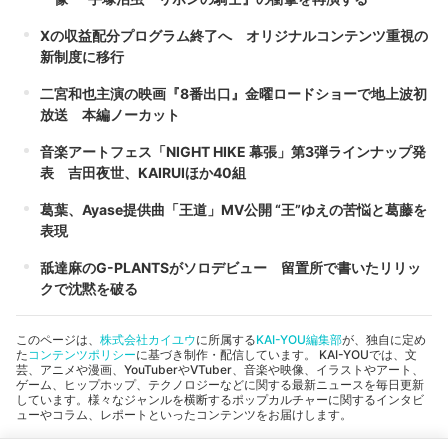
Xの収益配分プログラム終了へ オリジナルコンテンツ重視の
新制度に移行
二宮和也主演の映画『8番出口』金曜ロードショーで地上波初
放送 本編ノーカット
音楽アートフェス「NIGHT HIKE 幕張」第3弾ラインナップ発
表 吉田夜世、KAIRUIほか40組
葛葉、Ayase提供曲「王道」MV公開 “王”ゆえの苦悩と葛藤を
表現
舐達麻のG-PLANTSがソロデビュー 留置所で書いたリリッ
クで沈黙を破る
このページは、
株式会社カイユウ
に所属する
KAI-YOU編集部
が、独自に定め
た
コンテンツポリシー
に基づき制作・配信しています。 KAI-YOUでは、文
芸、アニメや漫画、YouTuberやVTuber、音楽や映像、イラストやアート、
ゲーム、ヒップホップ、テクノロジーなどに関する最新ニュースを毎日更新
しています。様々なジャンルを横断するポップカルチャーに関するインタビ
ューやコラム、レポートといったコンテンツをお届けします。