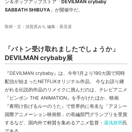
ン＆ポップアップストア「
DEVILMAN crybaby
SABBATH SHIBUYA
」が開催中だ。
取材・文：須賀原みち 編集：新見直
「バトン受け取れましたでしょうか」
DEVILMAN crybaby展
『DEVILMAN crybaby』は、今年1月より190カ国で同時
配信が始まったNETFLIXオリジナル作品。 今なお語り継
がれる伝説的作品のリメイクに挑んだのは、テレビアニメ
『ピンポン THE ANIMATION』を手がけたほか、映画
『夜明け告げるルーのうた』で世界的に有名な「アヌシー
国際アニメーション映画祭」の長編部門グランプリを受賞
するなど、国内外で称賛を集めるアニメ監督・
湯浅政明
氏
である。