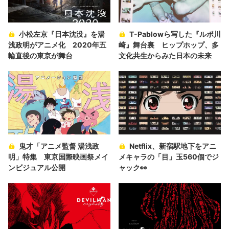
小松左京『日本沈没』を湯
T-Pablowら写した『ルポ川
浅政明がアニメ化 2020年五
崎』舞台裏 ヒップホップ、多
輪直後の東京が舞台
文化共生からみた日本の未来
鬼才「アニメ監督 湯浅政
Netflix、新宿駅地下をアニ
明」特集 東京国際映画祭メイ
メキャラの「目」玉560個でジ
ンビジュアル公開
ャック👀