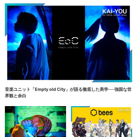
音楽ユニット「Empty old City」が語る徹底した美学──強固な世
界観と余白