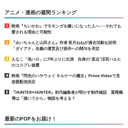
アニメ・漫画の週間ランキング
映画『ちいかわ』でモモンガを嫌いになった人へ──それでも
愛される理由と可能性
『みいちゃんと山田さん』作者 亜月ねねが過去活動を説明
「ダイアナ」名義の運営及び原作への関与を否定
えなこ「池ハロ」に7年ぶりに出演 自身の“原点”涼宮ハルヒ
のコスプレ披露
映画『閃光のハサウェイ キルケーの魔女』Prime Videoで見
放題配信決定
『HUNTER×HUNTER』初代編集者が明かす制作秘話 冨樫義
博は「描いてから」物語を考える？
最新のPOPをお届け！