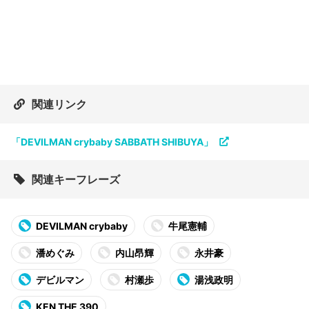
関連リンク
「DEVILMAN crybaby SABBATH SHIBUYA」
関連キーフレーズ
DEVILMAN crybaby
牛尾憲輔
潘めぐみ
内山昂輝
永井豪
デビルマン
村瀬歩
湯浅政明
KEN THE 390