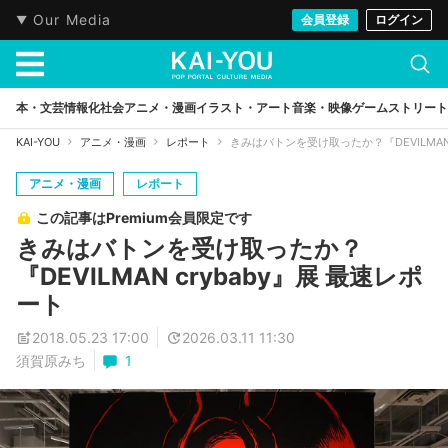
Our Media
会員登録
ログイン
本・文芸
情報化社会
アニメ・漫画
イラスト・アート
音楽・映像
ゲーム
ストリート
KAI-YOU
アニメ・漫画
レポート
きみはバトンを受け取ったか？『DEVILMAN 
アニメ・漫画
レポート
この記事はPremium会員限定です
きみはバトンを受け取ったか？
『DEVILMAN crybaby』展 最速レポ
ート
2018.05.23 17:00
2026.03.11 11:30
須賀原みち
1