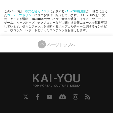
このページは、
株式会社カイユウ
に所属する
KAI-YOU編集部
が、独自に定め
た
コンテンツポリシー
に基づき制作・配信しています。 KAI-YOUでは、文
芸、アニメや漫画、YouTuberやVTuber、音楽や映像、イラストやアート、
ゲーム、ヒップホップ、テクノロジーなどに関する最新ニュースを毎日更新
しています。様々なジャンルを横断するポップカルチャーに関するインタビ
ューやコラム、レポートといったコンテンツをお届けします。
ページトップへ