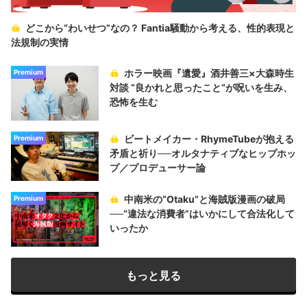
どこから“わいせつ”なの？ Fantia騒動から考える、性的表現と
法規制の実情
ホラー映画『遺愛』酒井善三×大森時生
Premium
対談 “良かれと思ったこと“が呪いを生み、
恐怖を生む
ビートメイカー・RhymeTubeが抱える
Premium
矛盾と祈り──オルタナティブなヒップホッ
プ／プロデューサー論
中南米の“Otaku”と海賊版漫画の破局
Premium
──“違法な消費者”はいかにして合法化して
いったか
もっと見る