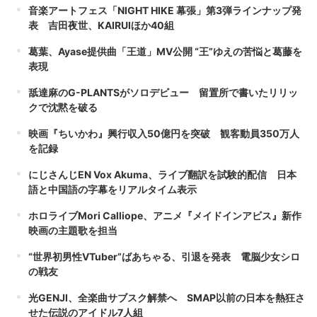
音楽アートフェス「NIGHT HIKE 幕張」第3弾ラインナップ発
表 吉田夜世、KAIRUIほか40組
葛葉、Ayase提供曲「王道」MV公開 “王”ゆえの苦悩と葛藤を
表現
舐達麻のG-PLANTSがソロデビュー 留置所で書いたリリッ
クで沈黙を破る
映画『ちいかわ』興行収入50億円を突破 観客動員350万人
を記録
にじさんじEN Vox Akuma、ライブ翻訳を試験的配信 日本
語と中国語の字幕をリアルタイム表示
ホロライブMori Calliope、アニメ『メイドインアビス』新作
映画の主題歌を担当
“世界初男性VTuber”ばあちゃる、引退を発表 電脳少女シロ
の戦友
光GENJI、全楽曲サブスク解禁へ SMAP以前の日本を熱狂さ
せた伝説のアイドル7人組