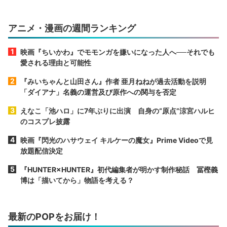
アニメ・漫画の週間ランキング
映画『ちいかわ』でモモンガを嫌いになった人へ──それでも
愛される理由と可能性
『みいちゃんと山田さん』作者 亜月ねねが過去活動を説明
「ダイアナ」名義の運営及び原作への関与を否定
えなこ「池ハロ」に7年ぶりに出演 自身の“原点”涼宮ハルヒ
のコスプレ披露
映画『閃光のハサウェイ キルケーの魔女』Prime Videoで見
放題配信決定
『HUNTER×HUNTER』初代編集者が明かす制作秘話 冨樫義
博は「描いてから」物語を考える？
最新のPOPをお届け！