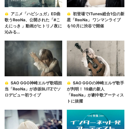
アニメ「ハピシュガ」ED曲
初登場でiTunes総合1位の新
歌うReoNa、公開された「#こ
星「ReoNa」 ワンマンライブ
えにっき 」動画がヒトリノ夜に
を10月に渋谷で開催
沁みる…
SAO GGO神崎エルザ歌唱担
SAO GGOの神崎エルザ歌手
当「ReoNa」が赤坂BLITZでソ
が判明！ 19歳の新人
ロデビュー初ライブ
「ReoNa」が劇中歌アーティス
トに抜擢