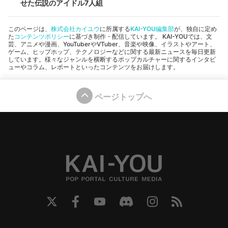
せた伝説のアイドル7人組
このページは、
株式会社カイユウ
に所属する
KAI-YOU編集部
が、独自に定め
た
コンテンツポリシー
に基づき制作・配信しています。 KAI-YOUでは、文
芸、アニメや漫画、YouTuberやVTuber、音楽や映像、イラストやアート、
ゲーム、ヒップホップ、テクノロジーなどに関する最新ニュースを毎日更新
しています。様々なジャンルを横断するポップカルチャーに関するインタビ
ューやコラム、レポートといったコンテンツをお届けします。
ページトップへ