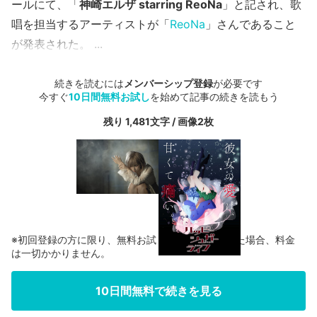
ールにて、「
神崎エルザ starring ReoNa
」と記され、歌
唱を担当するアーティストが「
ReoNa
」さんであること
が発表された。
...
続きを読むには
メンバーシップ登録
が必要です
今すぐ
10日間無料お試し
を始めて記事の続きを読もう
残り 1,481文字 / 画像2枚
※初回登録の方に限り、無料お試し期間中に解約した場合、料金
は一切かかりません。
10日間無料で続きを見る