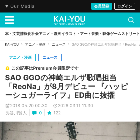
Our Media
会員登録
ログイン
本・文芸
情報化社会
アニメ・漫画
イラスト・アート
音楽・映像
ゲーム
ストリート
KAI-YOU
アニメ・漫画
ニュース
SAO GGOの神崎エルザ歌唱担当「ReoN
アニメ・漫画
ニュース
この記事はPremium会員限定です
SAO GGOの神崎エルザ歌唱担当
「ReoNa」が8月デビュー 『ハッピ
ーシュガーライフ』ED曲に抜擢
2018.05.20 00:30
2026.03.11 11:30
長谷川賢人
0
122