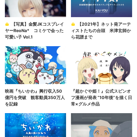
【写真】金髪JKコスプレイ
【2021年】ネット発アーテ
ヤーReoNa* コミケで会った
ィストたちの台頭 米津玄師か
可愛い子 Vol.1
ら花譜まで
映画『ちいかわ』興行収入50
『超かぐや姫！』公式スピンオ
億円を突破 観客動員350万人
フ漫画が発表 “10年後”を描く日
を記録
常×グルメ作品