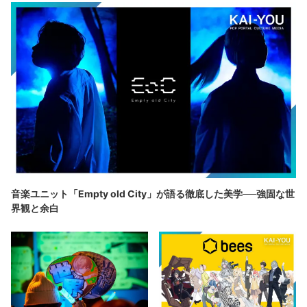
音楽ユニット「Empty old City」が語る徹底した美学──強固な世
界観と余白