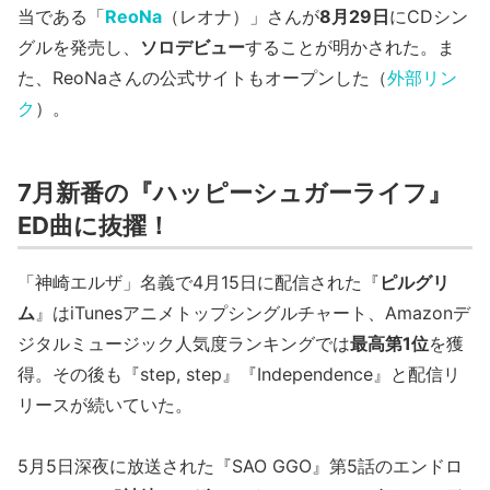
当である「
ReoNa
（レオナ）」さんが
8月29日
にCDシン
グルを発売し、
ソロデビュー
することが明かされた。ま
た、ReoNaさんの公式サイトもオープンした（
外部リン
ク
）。
7月新番の『ハッピーシュガーライフ』
ED曲に抜擢！
「神崎エルザ」名義で4月15日に配信された『
ピルグリ
ム
』はiTunesアニメトップシングルチャート、Amazonデ
ジタルミュージック人気度ランキングでは
最高第1位
を獲
得。その後も『step, step』『Independence』と配信リ
リースが続いていた。
5月5日深夜に放送された『SAO GGO』第5話のエンドロ