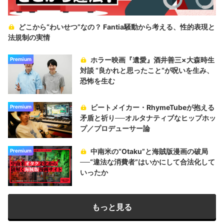
どこから“わいせつ”なの？ Fantia騒動から考える、性的表現と
法規制の実情
ホラー映画『遺愛』酒井善三×大森時生
Premium
対談 “良かれと思ったこと“が呪いを生み、
恐怖を生む
ビートメイカー・RhymeTubeが抱える
Premium
矛盾と祈り──オルタナティブなヒップホッ
プ／プロデューサー論
中南米の“Otaku”と海賊版漫画の破局
Premium
──“違法な消費者”はいかにして合法化して
いったか
もっと見る