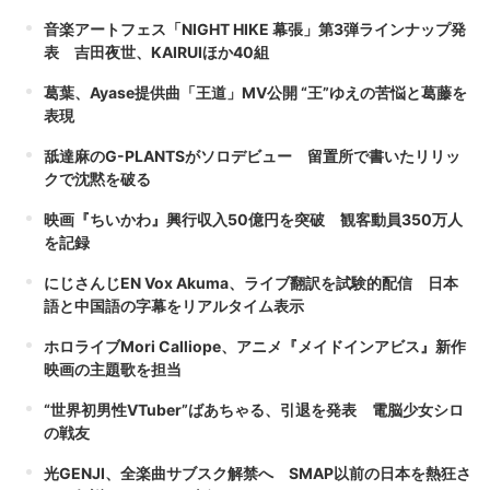
音楽アートフェス「NIGHT HIKE 幕張」第3弾ラインナップ発
表 吉田夜世、KAIRUIほか40組
葛葉、Ayase提供曲「王道」MV公開 “王”ゆえの苦悩と葛藤を
表現
舐達麻のG-PLANTSがソロデビュー 留置所で書いたリリッ
クで沈黙を破る
映画『ちいかわ』興行収入50億円を突破 観客動員350万人
を記録
にじさんじEN Vox Akuma、ライブ翻訳を試験的配信 日本
語と中国語の字幕をリアルタイム表示
ホロライブMori Calliope、アニメ『メイドインアビス』新作
映画の主題歌を担当
“世界初男性VTuber”ばあちゃる、引退を発表 電脳少女シロ
の戦友
光GENJI、全楽曲サブスク解禁へ SMAP以前の日本を熱狂さ