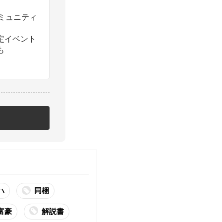
コミュニティ
定イベント
も
ハ
同梱
富豪
解説書