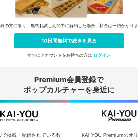
登録の方に限り、無料お試し期間中に解約した場合、料金は一切かかり
10日間無料で続きを見る
すでにアカウントをお持ちの方は
ログイン
会員登録する
Premium会員登録で
ログインする
ポップカルチャーを身近に
YOUで掲載・配信されている数
KAI-YOU Premium