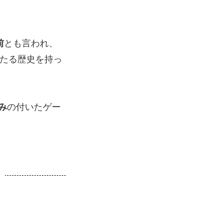
前
とも言われ、
たる歴史を持っ
み
の付いたゲー