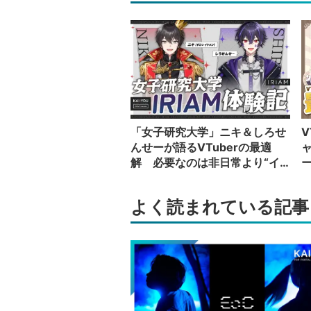
「女子研究大学」ニキ＆しろせ
V
んせーが語るVTuberの最適
解 必要なのは非日常より“イ
カレた奴”の日常
い
よく読まれている記事