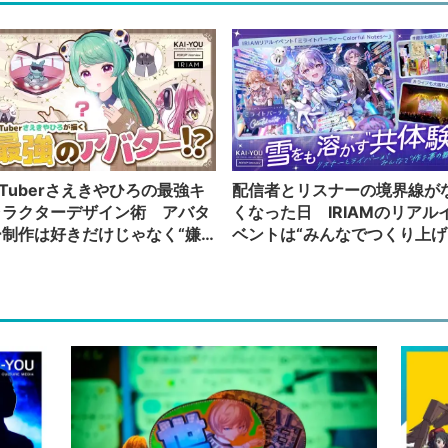
Tuberさえきやひろの最強キ
配信者とリスナーの境界線が
ャラクターデザイン術 アバタ
くなった日 IRIAMのリアル
ー制作は好きだけじゃなく“嫌
ベントは“みんなでつくり上げ
”もブチ込む!?
る”