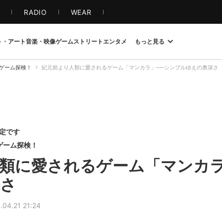
S
RADIO
WEAR
ト・アート
音楽・映像
ゲーム
ストリート
エンタメ
もっと見る
ゲーム探検！
紀元前より人類に愛されるゲーム「マンカラ」──シンプルゆえの奥深さ
限定です
ドゲーム探検！
類に愛されるゲーム「マンカラ
深さ
.04.21 21:24