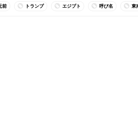
元前
トランプ
エジプト
呼び名
東