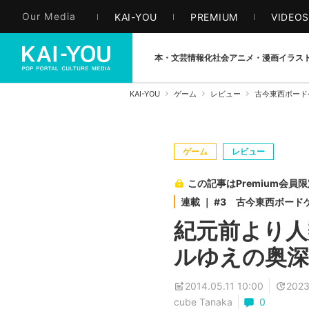
Our Media
KAI-YOU
PREMIUM
VIDEO
本・文芸
情報化社会
アニメ・漫画
イラス
KAI-YOU
ゲーム
レビュー
古今東西ボード
ゲーム
レビュー
この記事はPremium会員
連載 ｜ #3 古今東西ボー
紀元前より人
ルゆえの奥
2014.05.11 10:00
2023
cube Tanaka
0