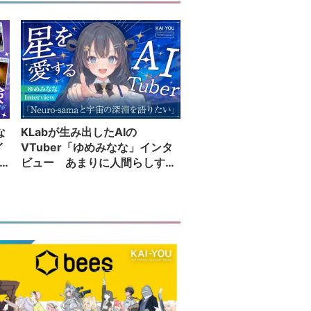
な
KLabが生み出したAIの
イ
VTuber「ゆめみなな」インタ
ビュー あまりに人間らしすぎ
る配信者が語る夢