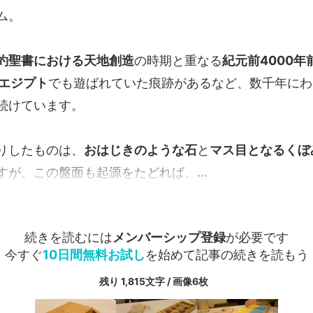
ム。
約聖書における天地創造
の時期と重なる
紀元前4000年
のエジプト
でも遊ばれていた痕跡があるなど、数千年にわ
続けています。
りしたものは、
おはじきのような石
と
マス目となるくぼ
すが、この盤面も起源をたどれば、
...
続きを読むには
メンバーシップ登録
が必要です
今すぐ
10日間無料お試し
を始めて記事の続きを読もう
残り 1,815文字 / 画像6枚