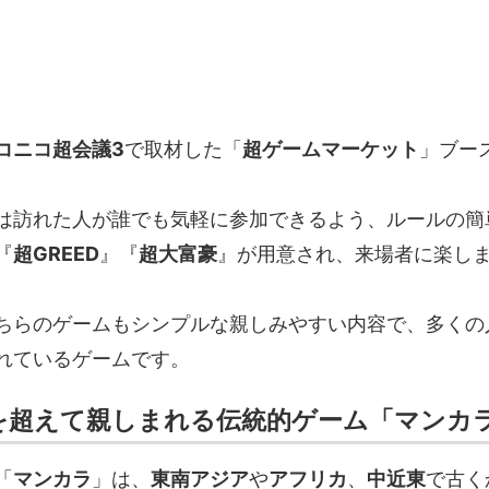
コニコ超会議3
で取材した「
超ゲームマーケット
」ブー
は訪れた人が誰でも気軽に参加できるよう、ルールの簡
『
超GREED
』『
超大富豪
』が用意され、来場者に楽し
ちらのゲームもシンプルな親しみやすい内容で、多くの
れているゲームです。
を超えて親しまれる伝統的ゲーム「マンカ
「
マンカラ
」は、
東南アジア
や
アフリカ
、
中近東
で古く