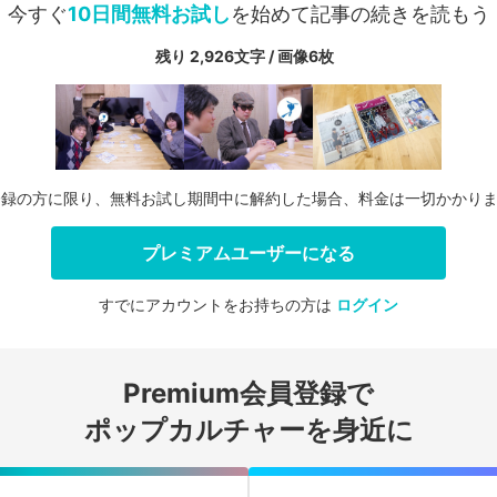
今すぐ
10日間無料お試し
を始めて記事の続きを読もう
残り 2,926文字 / 画像6枚
登録の方に限り、無料お試し期間中に解約した場合、料金は一切かかり
プレミアムユーザーになる
すでにアカウントをお持ちの方は
ログイン
会員登録する
Premium会員登録で
ログインする
ポップカルチャーを身近に