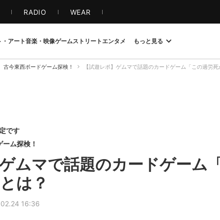
S
RADIO
WEAR
ト・アート
音楽・映像
ゲーム
ストリート
エンタメ
もっと見る
古今東西ボードゲーム探検！
【試遊レポ】ゲムマで話題のカードゲーム「この過労死
限定です
ドゲーム探検！
ゲムマで話題のカードゲーム
とは？
02.24 16:36