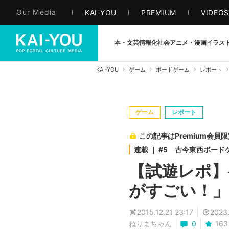
Our Media
KAI-YOU
PREMIUM
VIDEO
本・文芸
情報化社会
アニメ・漫画
イラス
KAI-YOU
ゲーム
ボードゲーム
レポート
ゲーム
レポート
この記事はPremium会員
連載 ｜ #5 古今東西ボー
【試遊レポ】
がすごい！」
2015.12.21 23:17
2023.
ねりまちゃん
0
163