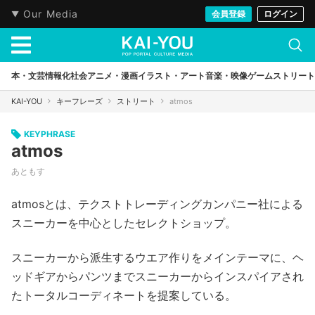
Our Media
会員登録
ログイン
本・文芸
情報化社会
アニメ・漫画
イラスト・アート
音楽・映像
ゲーム
ストリート
KAI-YOU
キーフレーズ
ストリート
atmos
KEYPHRASE
atmos
あともす
atmosとは、テクストトレーディングカンパニー社による
スニーカーを中心としたセレクトショップ。
スニーカーから派生するウエア作りをメインテーマに、ヘ
ッドギアからパンツまでスニーカーからインスパイアされ
たトータルコーディネートを提案している。