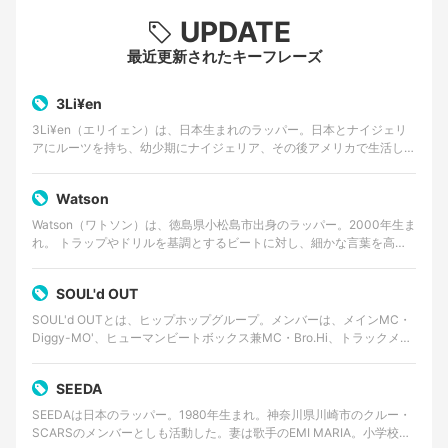
UPDATE
最近更新されたキーフレーズ
3Li¥en
3Li¥en（エリイェン）は、日本生まれのラッパー。日本とナイジェリ
アにルーツを持ち、幼少期にナイジェリア、その後アメリカで生活した
経験を持つ。 ゴスペルやアフロビートを原点に、…
Watson
Watson（ワトソン）は、徳島県小松島市出身のラッパー。2000年生ま
れ。 トラップやドリルを基調とするビートに対し、細かな言葉を高速
で畳みかけるラップを特徴とする。貧しかった…
SOUL'd OUT
SOUL'd OUTとは、ヒップホップグループ。メンバーは、メインMC・
Diggy-MO'、ヒューマンビートボックス兼MC・Bro.Hi、トラックメイ
カー・Shinnosuke。事…
SEEDA
SEEDAは日本のラッパー。1980年生まれ。神奈川県川崎市のクルー・
SCARSのメンバーとしも活動した。妻は歌手のEMI MARIA。小学校一