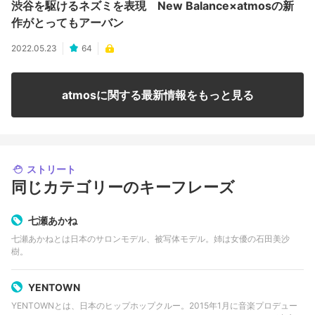
渋谷を駆けるネズミを表現 New Balance×atmosの新
作がとってもアーバン
2022.05.23
64
atmosに関する最新情報をもっと見る
ストリート
同じカテゴリーのキーフレーズ
七瀬あかね
七瀬あかねとは日本のサロンモデル、被写体モデル。姉は女優の石田美沙
樹。
YENTOWN
YENTOWNとは、日本のヒップホップクルー。2015年1月に音楽プロデュー