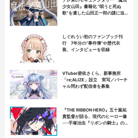
少女山田』書籍化 “唄うと死ぬ
歌”を遺した山田正一郎の謎に迫
る
しぐれうい初のファンブック刊
行 7年分の“事件簿”や歴代衣
装、インタビューを収録
VTuber碧依さくら、新事務所
「re;ALIZE」設立 実写／バーチ
ャル問わず配信者を募集
『THE RIBBON HERO』五十嵐祐
貴監督が語る、現代のヒーロー像
──手塚治虫『リボンの騎士』の
衝撃を再演する