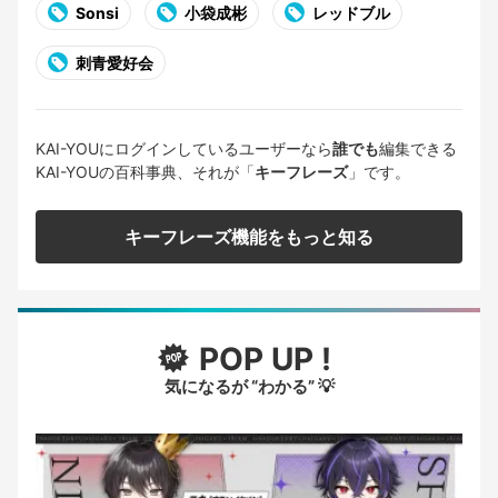
Sonsi
小袋成彬
レッドブル
刺青愛好会
KAI-YOUにログインしているユーザーなら
誰でも
編集できる
KAI-YOUの百科事典、それが「
キーフレーズ
」です。
キーフレーズ機能をもっと知る
POP UP !
気になるが “わかる” 💡