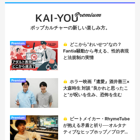
ポップカルチャーの新しい楽しみ方。
Premium
どこから“わいせつ”なの？
Fantia騒動から考える、性的表現
と法規制の実情
Premium
ホラー映画『遺愛』酒井善三×
大森時生 対談 “良かれと思ったこ
と“が呪いを生み、恐怖を生む
Premium
ビートメイカー・RhymeTube
が抱える矛盾と祈り──オルタナ
ティブなヒップホップ／プロデュ
ーサー論