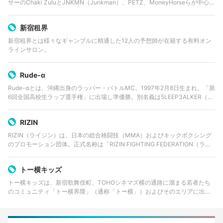
サーのChaki ZuluとJNKMN（Junkman）、PETZ、MoneyHorseらが中心と
なって結成された。
新宿租界
新宿租界とは様々なギャンブルに精通した12人の予想師が在籍する有料オン
ラインサロン。
Rude-α
Rude-αとは、沖縄出身のラッパー・バトルMC。1997年2月8日生まれ。「第
6回全国高校生ラップ選手権」に出場し準優勝。別名義は5LEEP3ALKER（ス
リープウォーカー）。 2019年5月、ソニーミュージックレーベルズSMEレコ
ーズ…
RIZIN
RIZIN（ライジン）は、日本の総合格闘技（MMA）およびキックボクシング
のプロモーション団体。正式名称は「RIZIN FIGHTING FEDERATION（ライ
ジン・ファイティング・フェデレーション）」。2015年に設立され、主に埼
玉県…
トー横キッズ
トー横キッズは、新宿歌舞伎町、TOHOシネマズ横の通路に溜まる若者たち
のコミュニティ「トー横界隈」（通称「トー横」）およびそのエリアに出入
りする少年少女たちを指す。 トー横およびトー横キッズが世間に広く認知さ
れるようになったのは、2021…