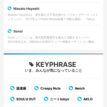
年から中学一年までイギリス・ロンドン…
Masato Hayashi
Masato Hayashiは、東京都八王子市出身のヒップホップアーティスト
／ラッパー。 2017年よりPablo Blasta名義で活動を開始。「Tokyo
Young OG」…
Sonsi
Sonsi（ソンシ）は、鹿児島県鹿屋市を拠点に活動するラッパー。
2004年生まれ。ABEMAの次世代ラッパー発掘オーディション番組
「RAPSTAR 2025」でファイナリストに選出…
KEYPHRASE
いま、みんなが気になっていること
舐達麻
Creepy Nuts
Awich
SOUL'd OUT
ニートtokyo
AKLO