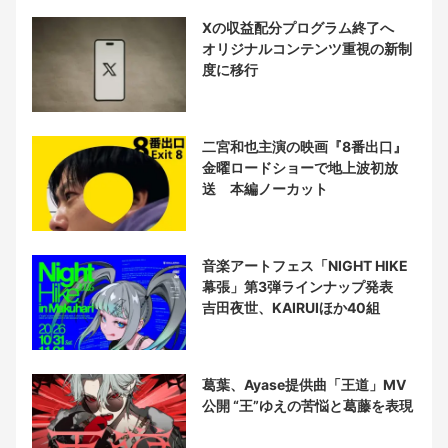
Xの収益配分プログラム終了へ
オリジナルコンテンツ重視の新制
度に移行
二宮和也主演の映画『8番出口』
金曜ロードショーで地上波初放
送 本編ノーカット
音楽アートフェス「NIGHT HIKE
幕張」第3弾ラインナップ発表
吉田夜世、KAIRUIほか40組
葛葉、Ayase提供曲「王道」MV
公開 “王”ゆえの苦悩と葛藤を表現