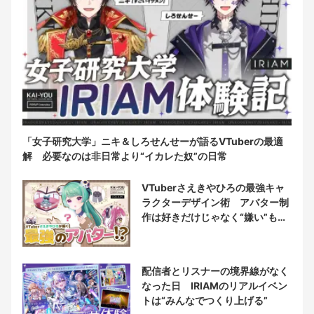
「女子研究大学」ニキ＆しろせんせーが語るVTuberの最適
解 必要なのは非日常より“イカレた奴”の日常
VTuberさえきやひろの最強キャ
ラクターデザイン術 アバター制
作は好きだけじゃなく“嫌い”もブ
チ込む!?
配信者とリスナーの境界線がなく
なった日 IRIAMのリアルイベン
トは“みんなでつくり上げる”