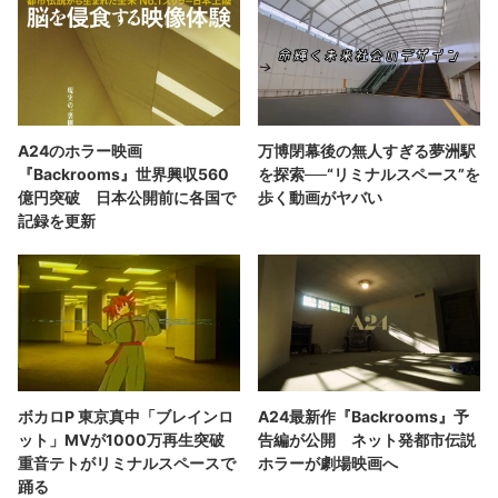
A24のホラー映画
万博閉幕後の無人すぎる夢洲駅
『Backrooms』世界興収560
を探索──“リミナルスペース”を
億円突破 日本公開前に各国で
歩く動画がヤバい
記録を更新
ボカロP 東京真中「ブレインロ
A24最新作『Backrooms』予
ット」MVが1000万再生突破
告編が公開 ネット発都市伝説
重音テトがリミナルスペースで
ホラーが劇場映画へ
踊る