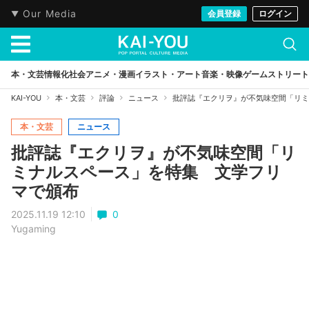
Our Media
会員登録
ログイン
本・文芸
情報化社会
アニメ・漫画
イラスト・アート
音楽・映像
ゲーム
ストリート
KAI-YOU
本・文芸
評論
ニュース
批評誌『エクリヲ』が不気味空間「リミ
本・文芸
ニュース
批評誌『エクリヲ』が不気味空間「リ
ミナルスペース」を特集 文学フリ
マで頒布
2025.11.19 12:10
0
Yugaming