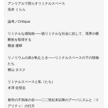
アンリアルで照らすリミナルスペース
高井 くらら
論考／Critique
リミナルな感知術——脱リミナルな社会に抗して、境界の横
断術を取得する
難波 優輝
リノリウムの床が軋むとき——リミナルスペースの下の怪物
たち
横山 タスク
リミナルスペースと私（たち）
木澤 佐登志
都市の不気味の谷——二〇世紀末以降のアーバニズムと〈リ
アリティ〉の行方