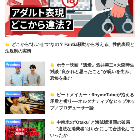
どこから“わいせつ”なの？ Fantia騒動から考える、性的表現と
法規制の実情
ホラー映画『遺愛』酒井善三×大森時生
Premium
対談 “良かれと思ったこと“が呪いを生み、
恐怖を生む
ビートメイカー・RhymeTubeが抱える
Premium
矛盾と祈り──オルタナティブなヒップホッ
プ／プロデューサー論
中南米の“Otaku”と海賊版漫画の破局
Premium
──“違法な消費者”はいかにして合法化して
いったか