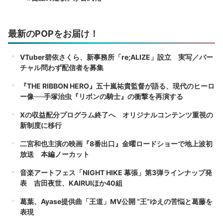
最新のPOPをお届け！
VTuber碧依さくら、新事務所「re;ALIZE」設立 実写／バー
チャル問わず配信者を募集
『THE RIBBON HERO』五十嵐祐貴監督が語る、現代のヒーロ
ー像──手塚治虫『リボンの騎士』の衝撃を再演する
Xの収益配分プログラム終了へ オリジナルコンテンツ重視の
新制度に移行
二宮和也主演の映画『8番出口』金曜ロードショーで地上波初
放送 本編ノーカット
音楽アートフェス「NIGHT HIKE 幕張」第3弾ラインナップ発
表 吉田夜世、KAIRUIほか40組
葛葉、Ayase提供曲「王道」MV公開 “王”ゆえの苦悩と葛藤を
表現