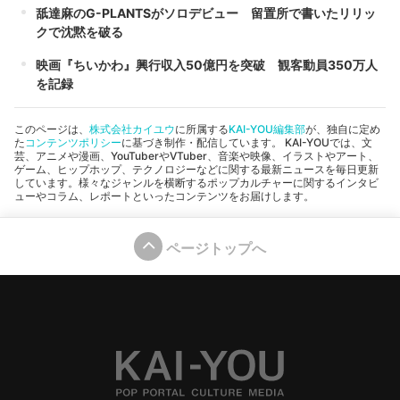
舐達麻のG-PLANTSがソロデビュー 留置所で書いたリリッ
クで沈黙を破る
映画『ちいかわ』興行収入50億円を突破 観客動員350万人
を記録
このページは、
株式会社カイユウ
に所属する
KAI-YOU編集部
が、独自に定め
た
コンテンツポリシー
に基づき制作・配信しています。 KAI-YOUでは、文
芸、アニメや漫画、YouTuberやVTuber、音楽や映像、イラストやアート、
ゲーム、ヒップホップ、テクノロジーなどに関する最新ニュースを毎日更新
しています。様々なジャンルを横断するポップカルチャーに関するインタビ
ューやコラム、レポートといったコンテンツをお届けします。
ページトップへ