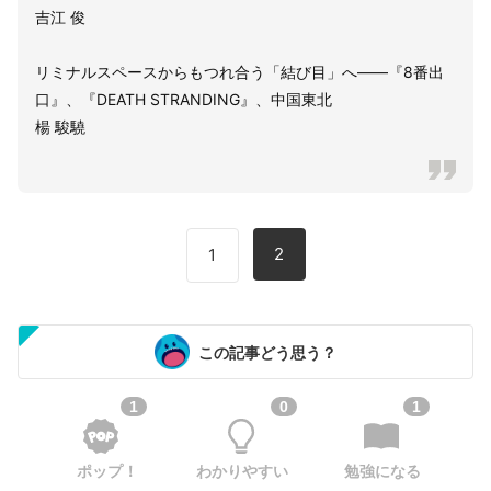
吉江 俊
リミナルスペースからもつれ合う「結び目」へ――『8番出
口』、『DEATH STRANDING』、中国東北
楊 駿驍
2
1
この記事どう思う？
1
0
1
ポップ！
わかりやすい
勉強になる