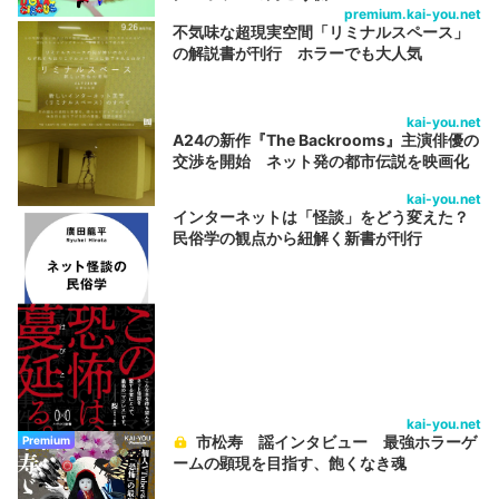
premium.kai-you.net
不気味な超現実空間「リミナルスペース」
の解説書が刊行 ホラーでも大人気
kai-you.net
A24の新作『The Backrooms』主演俳優の
交渉を開始 ネット発の都市伝説を映画化
kai-you.net
インターネットは「怪談」をどう変えた？
民俗学の観点から紐解く新書が刊行
kai-you.net
市松寿ゞ謡インタビュー 最強ホラーゲ
Premium
ームの顕現を目指す、飽くなき魂