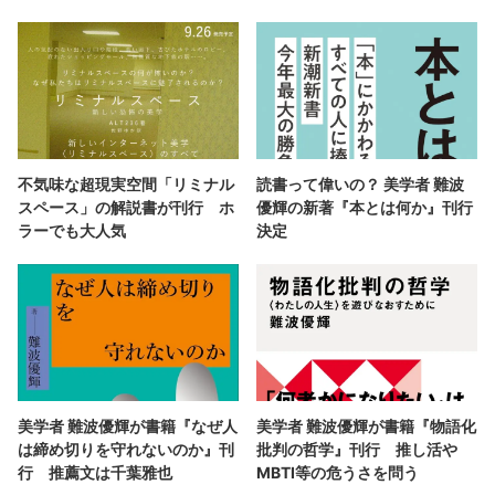
不気味な超現実空間「リミナル
読書って偉いの？ 美学者 難波
スペース」の解説書が刊行 ホ
優輝の新著『本とは何か』刊行
ラーでも大人気
決定
美学者 難波優輝が書籍『なぜ人
美学者 難波優輝が書籍『物語化
は締め切りを守れないのか』刊
批判の哲学』刊行 推し活や
行 推薦文は千葉雅也
MBTI等の危うさを問う