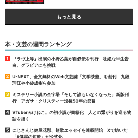
もっと見る
本・文芸の週間ランキング
『ラヴ上等』出演の小野乙葉が自叙伝を刊行 壮絶な半生告
白、グラビアにも挑戦
U-NEXT、全文無料のWeb文芸誌「文学茶釜」を創刊 九段
理江や小袋成彬ら参加
ミステリー小説の金字塔『そして誰もいなくなった』新版刊
行 アガサ・クリスティー没後50年の節目
VTuberみけねこ。の初小説が書籍化 人との繋がりを巡る物
語を描く
にじさんじ健屋花那、短歌エッセイを連載開始 Xで紡いだ
「#健屋の短歌」が公式化