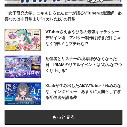
「女子研究大学」ニキ＆しろせんせーが語るVTuberの最適解 必
要なのは非日常より“イカレた奴”の日常
VTuberさえきやひろの最強キャラクター
デザイン術 アバター制作は好きだけじゃ
なく“嫌い”もブチ込む!?
配信者とリスナーの境界線がなくなった
日 IRIAMのリアルイベントは“みんなでつ
くり上げる”
KLabが生み出したAIのVTuber「ゆめみな
な」インタビュー あまりに人間らしすぎ
る配信者が語る夢
もっと見る