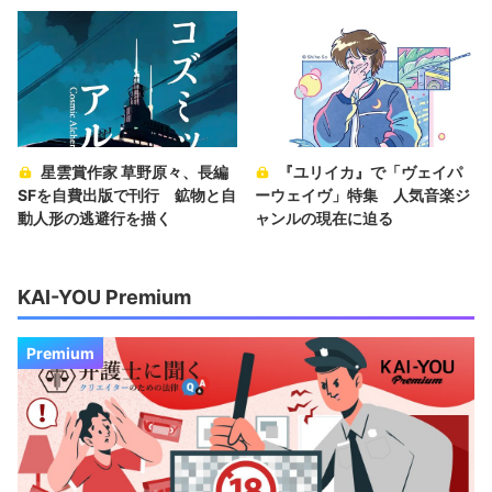
星雲賞作家 草野原々、長編
『ユリイカ』で「ヴェイパ
SFを自費出版で刊行 鉱物と自
ーウェイヴ」特集 人気音楽ジ
動人形の逃避行を描く
ャンルの現在に迫る
KAI-YOU Premium
Premium