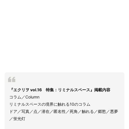
『エクリヲ vol.16 特集：リミナルスペース』掲載内容
コラム／Column
リミナルスペースの境界に触れる10のコラム
ドア／写真／点／潜在／匿名性／死角／触れる／郷愁／悪夢
／蛍光灯