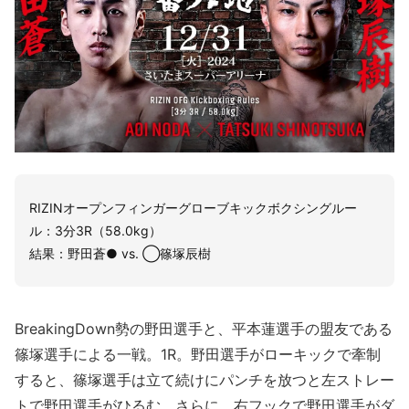
RIZINオープンフィンガーグローブキックボクシングルー
ル：3分3R（58.0kg）
結果：野田蒼● vs. ◯篠塚辰樹
BreakingDown勢の野田選手と、平本蓮選手の盟友である
篠塚選手による一戦。1R。野田選手がローキックで牽制
すると、篠塚選手は立て続けにパンチを放つと左ストレー
トで野田選手がひるむ。さらに、右フックで野田選手がダ