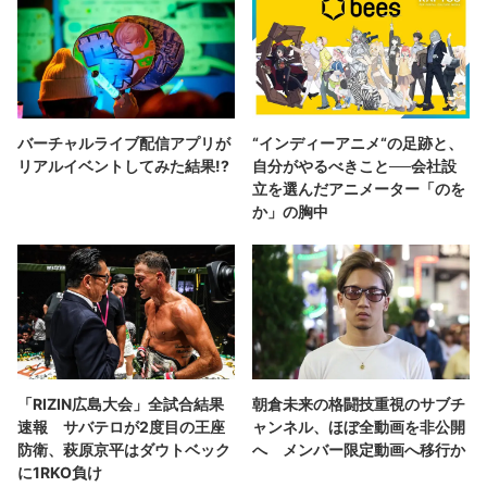
バーチャルライブ配信アプリが
“インディーアニメ“の足跡と、
リアルイベントしてみた結果!?
自分がやるべきこと──会社設
立を選んだアニメーター「のを
か」の胸中
「RIZIN広島大会」全試合結果
朝倉未来の格闘技重視のサブチ
速報 サバテロが2度目の王座
ャンネル、ほぼ全動画を非公開
防衛、萩原京平はダウトベック
へ メンバー限定動画へ移行か
に1RKO負け