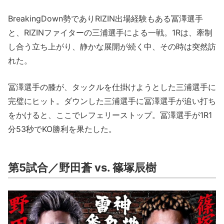
BreakingDown勢でありRIZIN出場経験もある冨澤選手
と、RIZINファイターの三浦選手による一戦。1Rは、牽制
し合う立ち上がり、静かな展開が続く中、その時は突然訪
れた。
冨澤選手の膝が、タックルを仕掛けようとした三浦選手に
完璧にヒット。ダウンした三浦選手に冨澤選手が追い打ち
をかけると、ここでレフェリーストップ。冨澤選手が1R1
分53秒でKO勝利を果たした。
第5試合／野田蒼 vs. 篠塚辰樹