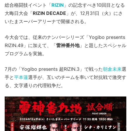
総合格闘技イベント「
RIZIN
」の記念すべき10回目となる
大晦日大会「
RIZIN DECADE
」が、12月31日（火）にさ
いたまスーパーアリーナで開催される。
今大会では、従来のナンバーシリーズ「Yogibo presents
RIZIN.49」に加えて、「
雷神番外地
」と題したスペシャル
プログラムを実施。
7月の「Yogibo presents 超RIZIN.3」で戦った
朝倉未来
選
手と
平本蓮
選手が、互いのチームを率いて対抗戦で激突す
る、文字通りの代理戦争だ。