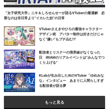
「女子研究大学」ニキ＆しろせんせーが語るVTuberの最適解 必
要なのは非日常より“イカレた奴”の日常
VTuberさえきやひろの最強キャラクター
デザイン術 アバター制作は好きだけじゃ
なく“嫌い”もブチ込む!?
配信者とリスナーの境界線がなくなった
日 IRIAMのリアルイベントは“みんなでつ
くり上げる”
KLabが生み出したAIのVTuber「ゆめみな
な」インタビュー あまりに人間らしすぎ
る配信者が語る夢
もっと見る