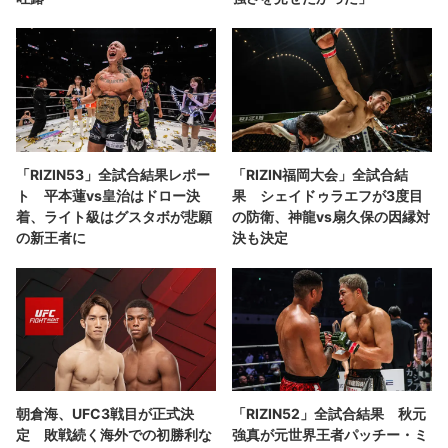
「RIZIN53」全試合結果レポー
「RIZIN福岡大会」全試合結
ト 平本蓮vs皇治はドロー決
果 シェイドゥラエフが3度目
着、ライト級はグスタボが悲願
の防衛、神龍vs扇久保の因縁対
の新王者に
決も決定
朝倉海、UFC3戦目が正式決
「RIZIN52」全試合結果 秋元
定 敗戦続く海外での初勝利な
強真が元世界王者パッチー・ミ