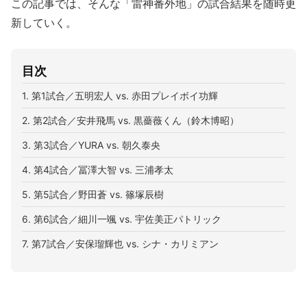
この記事では、そんな「雷神番外地」の試合結果を随時更
新していく。
目次
1. 第1試合／五明宏人 vs. 赤田プレイボイ功輝
2. 第2試合／安井飛馬 vs. 黒薔薇くん（鈴木博昭）
3. 第3試合／YURA vs. 朝久泰央
4. 第4試合／冨澤大智 vs. 三浦孝太
5. 第5試合／野田蒼 vs. 篠塚辰樹
6. 第6試合／細川一颯 vs. 宇佐美正パトリック
7. 第7試合／安保瑠輝也 vs. シナ・カリミアン