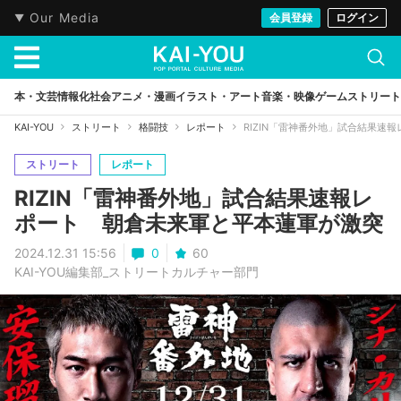
Our Media
会員登録
ログイン
本・文芸
情報化社会
アニメ・漫画
イラスト・アート
音楽・映像
ゲーム
ストリート
KAI-YOU
ストリート
格闘技
レポート
RIZIN「雷神番外地」試合結果速
ストリート
レポート
RIZIN「雷神番外地」試合結果速報レ
ポート 朝倉未来軍と平本蓮軍が激突
2024.12.31 15:56
0
60
KAI-YOU編集部_ストリートカルチャー部門