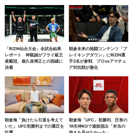
「RIZIN仙台大会」全試合結果
朝倉未来の格闘コンテンツ「ブ
レポート 神龍誠がフライ級王
レイキングダウン」にRIZIN選
座戴冠、扇久保博正との因縁に
手3名が参戦 プロvsアマチュ
決着
ア対抗戦が激化
朝倉海「負けたら引退を考えて
朝倉海「UFC」初勝利、圧巻の
いた」 UFC初勝利までの重圧を
1R失神KOで連敗脱出「本当の
吐露
強さを見せたかった」