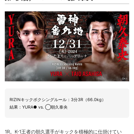
RIZINキックボクシングルール：3分3R（66.0kg）
結果：YURA● vs. ◯朝久泰央
1R。K-1王者の朝久選手がキックを積極的に仕掛けてい