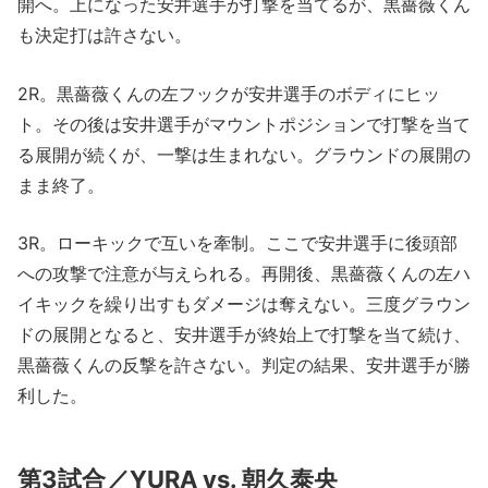
開へ。上になった安井選手が打撃を当てるが、黒薔薇くん
も決定打は許さない。
2R。黒薔薇くんの左フックが安井選手のボディにヒッ
ト。その後は安井選手がマウントポジションで打撃を当て
る展開が続くが、一撃は生まれない。グラウンドの展開の
まま終了。
3R。ローキックで互いを牽制。ここで安井選手に後頭部
への攻撃で注意が与えられる。再開後、黒薔薇くんの左ハ
イキックを繰り出すもダメージは奪えない。三度グラウン
ドの展開となると、安井選手が終始上で打撃を当て続け、
黒薔薇くんの反撃を許さない。判定の結果、安井選手が勝
利した。
第3試合／YURA vs. 朝久泰央