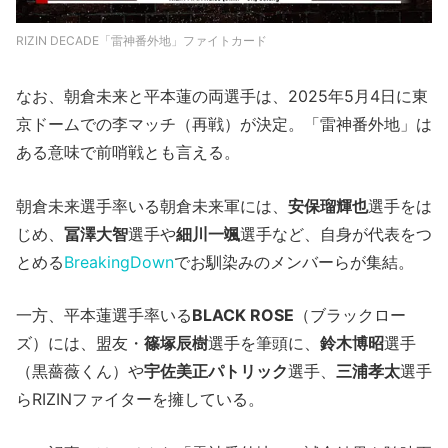
RIZIN DECADE「雷神番外地」ファイトカード
なお、朝倉未来と平本蓮の両選手は、2025年5月4日に東
京ドームでの李マッチ（再戦）が決定。「雷神番外地」は
ある意味で前哨戦とも言える。
朝倉未来選手率いる朝倉未来軍には、
安保瑠輝也
選手をは
じめ、
冨澤大智
選手や
細川一颯
選手など、自身が代表をつ
とめる
BreakingDown
でお馴染みのメンバーらが集結。
一方、平本蓮選手率いる
BLACK ROSE
（ブラックロー
ズ）には、盟友・
篠塚辰樹
選手を筆頭に、
鈴木博昭
選手
（黒薔薇くん）や
宇佐美正パトリック
選手、
三浦孝太
選手
らRIZINファイターを擁している。