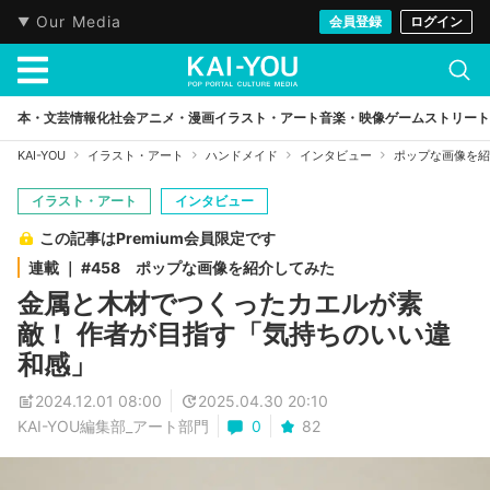
Our Media
会員登録
ログイン
本・文芸
情報化社会
アニメ・漫画
イラスト・アート
音楽・映像
ゲーム
ストリート
KAI-YOU
イラスト・アート
ハンドメイド
インタビュー
ポップな画像を紹
イラスト・アート
インタビュー
この記事はPremium会員限定です
連載 ｜ #458 ポップな画像を紹介してみた
金属と木材でつくったカエルが素
敵！ 作者が目指す「気持ちのいい違
和感」
2024.12.01 08:00
2025.04.30 20:10
KAI-YOU編集部_アート部門
0
82