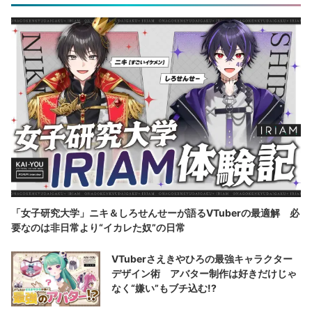
「女子研究大学」ニキ＆しろせんせーが語るVTuberの最適解 必
要なのは非日常より“イカレた奴”の日常
VTuberさえきやひろの最強キャラクター
デザイン術 アバター制作は好きだけじゃ
なく“嫌い”もブチ込む!?