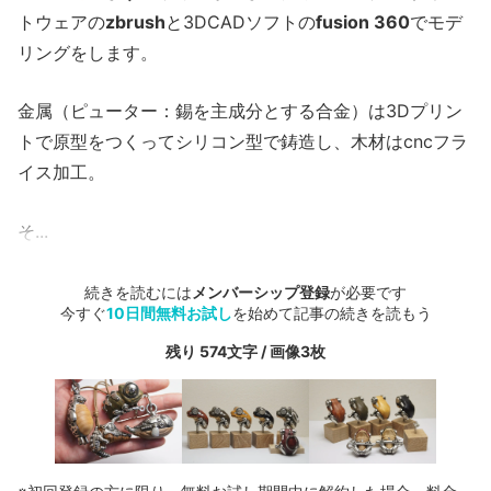
トウェアの
zbrush
と3DCADソフトの
fusion 360
でモデ
リングをします。
金属（ピューター：錫を主成分とする合金）は3Dプリン
トで原型をつくってシリコン型で鋳造し、木材はcncフラ
イス加工。
そ...
続きを読むには
メンバーシップ登録
が必要です
今すぐ
10日間無料お試し
を始めて記事の続きを読もう
残り 574文字 / 画像3枚