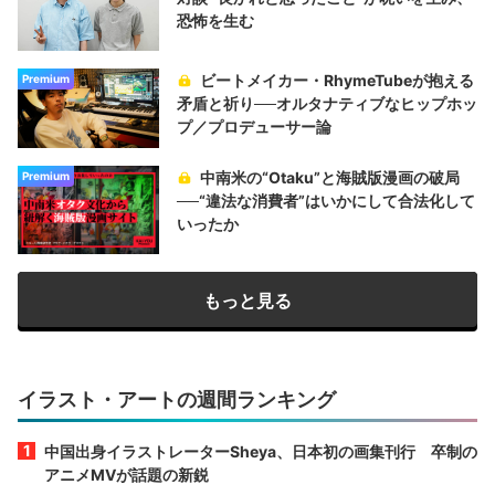
恐怖を生む
ビートメイカー・RhymeTubeが抱える
Premium
矛盾と祈り──オルタナティブなヒップホッ
プ／プロデューサー論
中南米の“Otaku”と海賊版漫画の破局
Premium
──“違法な消費者”はいかにして合法化して
いったか
もっと見る
イラスト・アートの週間ランキング
中国出身イラストレーターSheya、日本初の画集刊行 卒制の
アニメMVが話題の新鋭