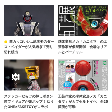
超カッコいい…武者姿のダー
球体変形メカ「カニタマ」の工
ス・ベイダーが人気過ぎて売り
芸作家が個展開催 会場はリア
切れ続出
ルとバーチャル
ステッカーだらけの押しボタン
工芸作家の球体変形メカ「カニ
箱フィギュアが爆ポップ！ ゆう
タマ」がカプセルトイ化 全25
たONE×FAKETOYがコラボ
箇所が可動