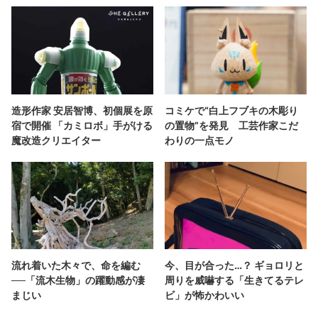
造形作家 安居智博、初個展を原
コミケで“白上フブキの木彫り
宿で開催 「カミロボ」手がける
の置物”を発見 工芸作家こだ
魔改造クリエイター
わりの一点モノ
流れ着いた木々で、命を編む
今、目が合った…？ ギョロリと
──「流木生物」の躍動感が凄
周りを威嚇する「生きてるテレ
まじい
ビ」が怖かわいい