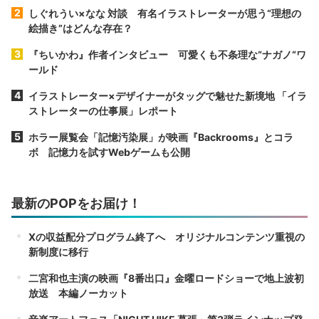
しぐれうい×なな 対談 有名イラストレーターが思う“理想の
絵描き”はどんな存在？
『ちいかわ』作者インタビュー 可愛くも不条理な“ナガノ“ワ
ールド
イラストレーター×デザイナーがタッグで魅せた新境地 「イラ
ストレーターの仕事展」レポート
ホラー展覧会「記憶汚染展」が映画『Backrooms』とコラ
ボ 記憶力を試すWebゲームも公開
最新のPOPをお届け！
Xの収益配分プログラム終了へ オリジナルコンテンツ重視の
新制度に移行
二宮和也主演の映画『8番出口』金曜ロードショーで地上波初
放送 本編ノーカット