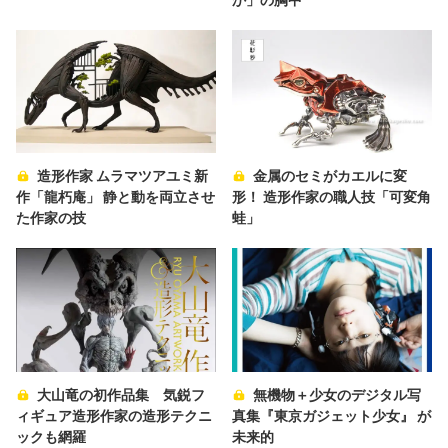
造形作家 ムラマツアユミ新
金属のセミがカエルに変
作「龍朽庵」 静と動を両立させ
形！ 造形作家の職人技「可変角
た作家の技
蛙」
大山竜の初作品集 気鋭フ
無機物＋少女のデジタル写
ィギュア造形作家の造形テクニ
真集『東京ガジェット少女』 が
ックも網羅
未来的