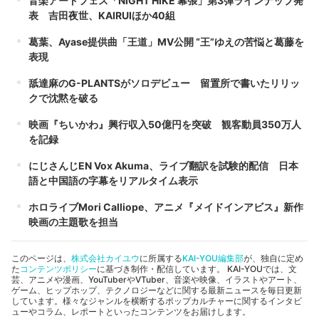
音楽アートフェス「NIGHT HIKE 幕張」第3弾ラインナップ発
表 吉田夜世、KAIRUIほか40組
葛葉、Ayase提供曲「王道」MV公開 “王”ゆえの苦悩と葛藤を
表現
舐達麻のG-PLANTSがソロデビュー 留置所で書いたリリッ
クで沈黙を破る
映画『ちいかわ』興行収入50億円を突破 観客動員350万人
を記録
にじさんじEN Vox Akuma、ライブ翻訳を試験的配信 日本
語と中国語の字幕をリアルタイム表示
ホロライブMori Calliope、アニメ『メイドインアビス』新作
映画の主題歌を担当
このページは、
株式会社カイユウ
に所属する
KAI-YOU編集部
が、独自に定め
た
コンテンツポリシー
に基づき制作・配信しています。 KAI-YOUでは、文
芸、アニメや漫画、YouTuberやVTuber、音楽や映像、イラストやアート、
ゲーム、ヒップホップ、テクノロジーなどに関する最新ニュースを毎日更新
しています。様々なジャンルを横断するポップカルチャーに関するインタビ
ューやコラム、レポートといったコンテンツをお届けします。