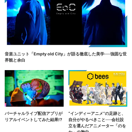
音楽ユニット「Empty old City」が語る徹底した美学──強固な世
界観と余白
バーチャルライブ配信アプリが
“インディーアニメ“の足跡と、
リアルイベントしてみた結果!?
自分がやるべきこと──会社設
立を選んだアニメーター「のを
か」の胸中