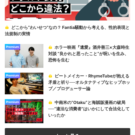
どこから“わいせつ”なの？ Fantia騒動から考える、性的表現と
法規制の実情
ホラー映画『遺愛』酒井善三×大森時生
Premium
対談 “良かれと思ったこと“が呪いを生み、
恐怖を生む
ビートメイカー・RhymeTubeが抱える
Premium
矛盾と祈り──オルタナティブなヒップホッ
プ／プロデューサー論
中南米の“Otaku”と海賊版漫画の破局
Premium
──“違法な消費者”はいかにして合法化して
いったか