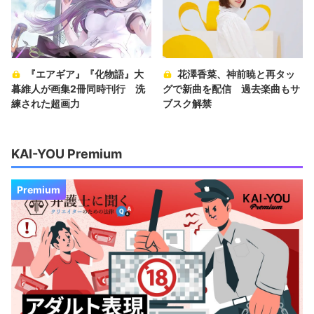
『エアギア』『化物語』大
花澤香菜、神前暁と再タッ
暮維人が画集2冊同時刊行 洗
グで新曲を配信 過去楽曲もサ
練された超画力
ブスク解禁
KAI-YOU Premium
Premium