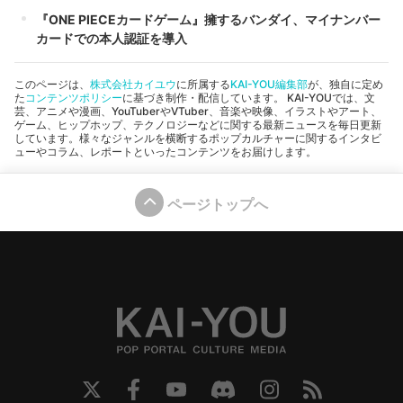
『ONE PIECEカードゲーム』擁するバンダイ、マイナンバー
カードでの本人認証を導入
このページは、
株式会社カイユウ
に所属する
KAI-YOU編集部
が、独自に定め
た
コンテンツポリシー
に基づき制作・配信しています。 KAI-YOUでは、文
芸、アニメや漫画、YouTuberやVTuber、音楽や映像、イラストやアート、
ゲーム、ヒップホップ、テクノロジーなどに関する最新ニュースを毎日更新
しています。様々なジャンルを横断するポップカルチャーに関するインタビ
ューやコラム、レポートといったコンテンツをお届けします。
ページトップへ