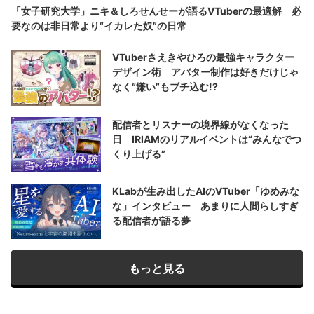
「女子研究大学」ニキ＆しろせんせーが語るVTuberの最適解 必
要なのは非日常より“イカレた奴”の日常
VTuberさえきやひろの最強キャラクター
デザイン術 アバター制作は好きだけじゃ
なく“嫌い”もブチ込む!?
配信者とリスナーの境界線がなくなった
日 IRIAMのリアルイベントは“みんなでつ
くり上げる”
KLabが生み出したAIのVTuber「ゆめみな
な」インタビュー あまりに人間らしすぎ
る配信者が語る夢
もっと見る