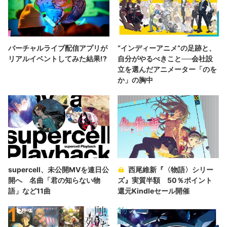
バーチャルライブ配信アプリが
“インディーアニメ“の足跡と、
リアルイベントしてみた結果!?
自分がやるべきこと──会社設
立を選んだアニメーター「のを
か」の胸中
supercell、未公開MVを連日公
西尾維新『〈物語〉シリー
開へ 名曲「君の知らない物
ズ』実質半額 50％ポイント
語」など11曲
還元Kindleセール開催