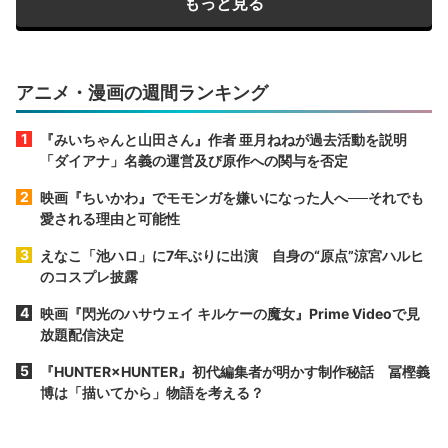
もっと見る
アニメ・漫画の週間ランキング
『みいちゃんと山田さん』作者 亜月ねねが過去活動を説明
「ダイアナ」名義の運営及び原作への関与を否定
映画『ちいかわ』でモモンガを嫌いになった人へ──それでも
愛される理由と可能性
えなこ「池ハロ」に7年ぶりに出演 自身の“原点”涼宮ハルヒ
のコスプレ披露
映画『閃光のハサウェイ キルケーの魔女』Prime Videoで見
放題配信決定
『HUNTER×HUNTER』初代編集者が明かす制作秘話 冨樫義
博は「描いてから」物語を考える？