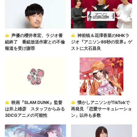
声優の櫻井孝宏、ラジオ番
神前暁＆花澤香菜のNHKラ
組終了 番組放送作家との不倫
ジオ『アニソン89秒の世界』ゲ
報道を受け謝罪
ストに大石昌良
映画『SLAM DUNK』監督
懐かしアニソンがTikTokで
は井上雄彦 スタッフからみる
再発見 「恋愛サーキュレーショ
3DCGアニメの可能性
ン」以外も多数