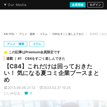
Our Media
本・文芸
情報化社会
アニメ・漫画
イラスト・アート
音楽・映像
会員登録
ゲーム
ログイン
ストリート
KAI-YOU
アニメ・漫画
コラム
C84をすごく楽しんできた
【C84】これ
アニメ・漫画
コラム
この記事はPremium会員限定です
連載 ｜ #1 C84をすごく楽しんできた
【C84】これだけは回っておきた
い！ 気になる夏コミ企業ブースまと
め
2013.08.06 21:12
2023.02.27 10:24
にいみなお
0