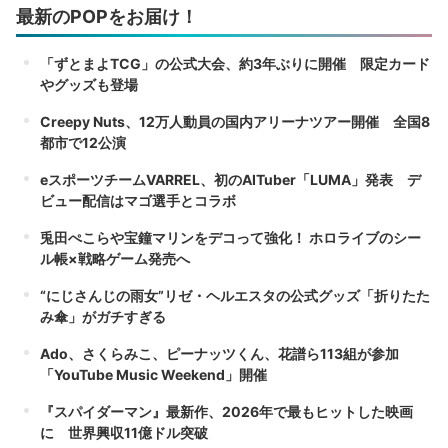
最新のPOPをお届け！
「ずとまよTCG」の公式大会、約3年ぶりに開催 限定カード
やグッズも登場
Creepy Nuts、12万人動員の国内アリーナツアー開催 全国8
都市で12公演
eスポーツチームVARREL、初のAITuber「LUMA」発表 デ
ビュー配信はマゴ選手とコラボ
兎田ぺこらや宝鐘マリンをデコって強化！ ホロライブのシー
ル帳×戦略ゲーム発売へ
“にじさんじの雨女”リゼ・ヘルエスタの公式グッズ「折りたた
み傘」がガチすぎる
Ado、さくらみこ、ピーナッツくん、花譜ら113組が参加
「YouTube Music Weekend」開催
『スパイダーマン』最新作、2026年で最もヒットした映画
に 世界興収11億ドル突破