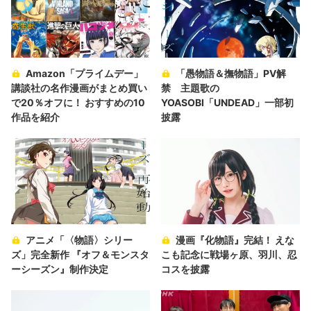
Amazon「プライムデー」
「愚物語＆撫物語」PV解
講談社の名作漫画がまとめ買い
禁 主題歌の
で20％オフに！ おすすめの10
YOASOBI「UNDEAD」一部初
作品を紹介
披露
アニメ「〈物語〉シリー
漫画『化物語』完結！ えな
ズ」完全新作 『オフ＆モンスタ
こも記念に戦場ヶ原、羽川、忍
ーシーズン』制作決定
コスを披露