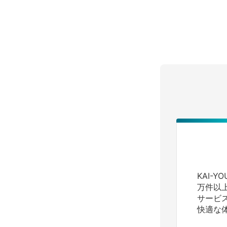
KAI-
万件以
サービ
快適な