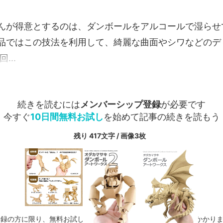
んが得意とするのは、ダンボールをアルコールで湿らせ
品ではこの技法を利用して、綺麗な曲面やシワなどのデ
...
続きを読むには
メンバーシップ登録
が必要です
今すぐ
10日間無料お試し
を始めて記事の続きを読もう
残り 417文字 / 画像3枚
登録の方に限り、無料お試し期間中に解約した場合、料金は一切かかり