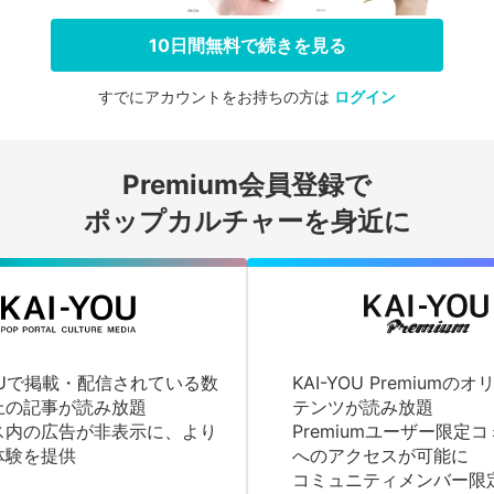
10日間無料で続きを見る
すでにアカウントをお持ちの方は
ログイン
会員登録する
Premium会員登録で
ログインする
ポップカルチャーを身近に
YOUで掲載・配信されている数
KAI-YOU Premium
上の記事が読み放題
テンツが読み放題
ス内の広告が非表示に、より
Premiumユーザー限定
体験を提供
へのアクセスが可能に
コミュニティメンバー限