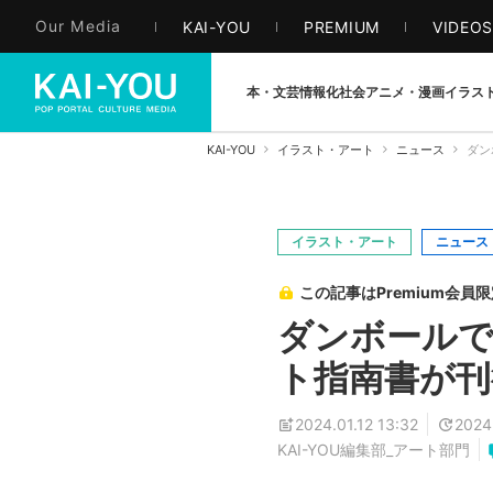
Our Media
KAI-YOU
PREMIUM
VIDEO
本・文芸
情報化社会
アニメ・漫画
イラス
KAI-YOU
イラスト・アート
ニュース
ダン
イラスト・アート
ニュース
この記事はPremium会員
ダンボールで
ト指南書が刊
2024.01.12 13:32
2024
KAI-YOU編集部_アート部門