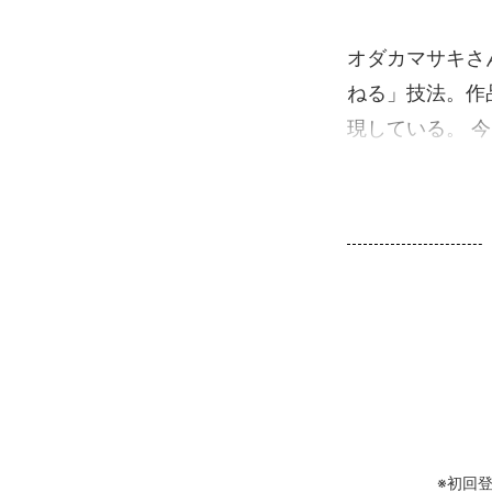
オダカマサキさ
ねる」技法。作
現している。 今回
※初回