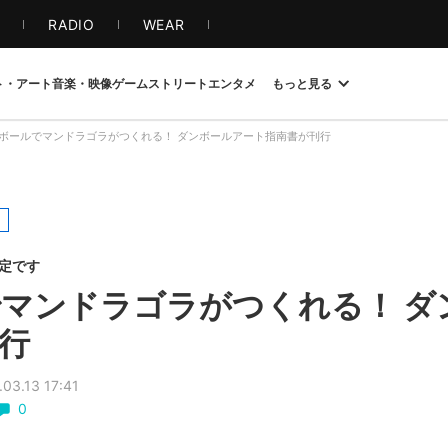
S
RADIO
WEAR
ト・アート
音楽・映像
ゲーム
ストリート
エンタメ
もっと見る
ボールでマンドラゴラがつくれる！ ダンボールアート指南書が刊行
限定です
マンドラゴラがつくれる！ ダ
行
.03.13 17:41
0