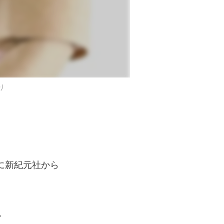
り
）に新紀元社から
。