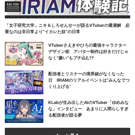
「女子研究大学」ニキ＆しろせんせーが語るVTuberの最適解 必
要なのは非日常より“イカレた奴”の日常
VTuberさえきやひろの最強キャラクター
デザイン術 アバター制作は好きだけじゃ
なく“嫌い”もブチ込む!?
配信者とリスナーの境界線がなくなった
日 IRIAMのリアルイベントは“みんなでつ
くり上げる”
KLabが生み出したAIのVTuber「ゆめみな
な」インタビュー あまりに人間らしすぎ
る配信者が語る夢