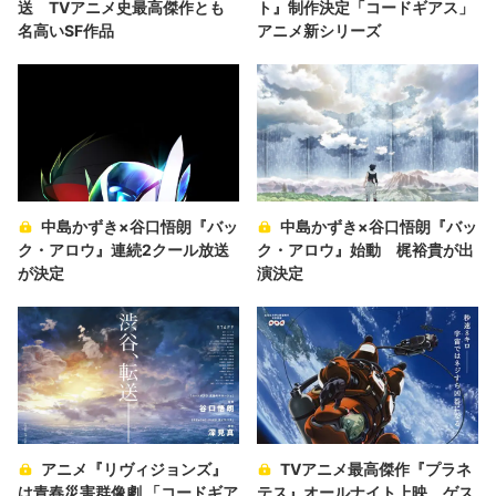
送 TVアニメ史最高傑作とも
ト』制作決定「コードギアス」
名高いSF作品
アニメ新シリーズ
中島かずき×谷口悟朗『バッ
中島かずき×谷口悟朗『バッ
ク・アロウ』連続2クール放送
ク・アロウ』始動 梶裕貴が出
が決定
演決定
アニメ『リヴィジョンズ』
TVアニメ最高傑作『プラネ
は青春災害群像劇 「コードギア
テス』オールナイト上映 ゲス