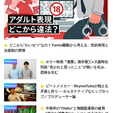
どこから“わいせつ”なの？ Fantia騒動から考える、性的表現と
法規制の実情
ホラー映画『遺愛』酒井善三×大森時生
Premium
対談 “良かれと思ったこと“が呪いを生み、
恐怖を生む
ビートメイカー・RhymeTubeが抱える
Premium
矛盾と祈り──オルタナティブなヒップホッ
プ／プロデューサー論
中南米の“Otaku”と海賊版漫画の破局
Premium