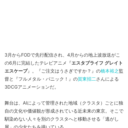
3月からFODで先行配信され、4月からの地上波放送がこ
の6月に完結したテレビアニメ『
エスタブライフ グレイト
エスケープ
』。『ご注文はうさぎですか？』の
橋本裕之
監
督と『フルメタル・パニック！』の
賀東招二
さんによる
3DCGアニメーションだ。
舞台は、AIによって管理された地域（クラスタ）ごとに独
自の文化や価値観が形成されている近未来の東京。そこで
馴染めない人々を別のクラスタへと移動させる「逃がし
屋」の少女たちを描いている。