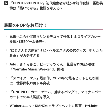
『HUNTER×HUNTER』初代編集者が明かす制作秘話 冨樫義
博は「描いてから」物語を考える？
最新のPOPをお届け！
兎田ぺこらや宝鐘マリンをデコって強化！ ホロライブのシー
ル帳×戦略ゲーム発売へ
“にじさんじの雨女”リゼ・ヘルエスタの公式グッズ「折りたた
み傘」がガチすぎる
Ado、さくらみこ、ピーナッツくん、花譜ら113組が参加
「YouTube Music Weekend」開催
『スパイダーマン』最新作、2026年で最もヒットした映画
に 世界興収11億ドル突破
『ONE PIECEカードゲーム』擁するバンダイ、マイナンバー
カードでの本人認証を導入
VTuberユニットKMNZのクラブイベントに理芽、P*Light、