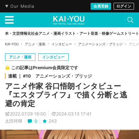
Our Media
会員登録
ログイン
本・文芸
情報化社会
アニメ・漫画
イラスト・アート
音楽・映像
ゲーム
ストリート
KAI-YOU
アニメ・漫画
インタビュー
アニメーションズ・ブリッジ
アニメ
アニメ・漫画
インタビュー
この記事はPremium会員限定です
連載 ｜ #10 アニメーションズ・ブリッジ
アニメ作家 谷口悟朗インタビュー
『エスタブライフ』で描く分断と逃
避の肯定
2022.07.09 19:00
2024.03.13 17:41
太田祥暉
0
243