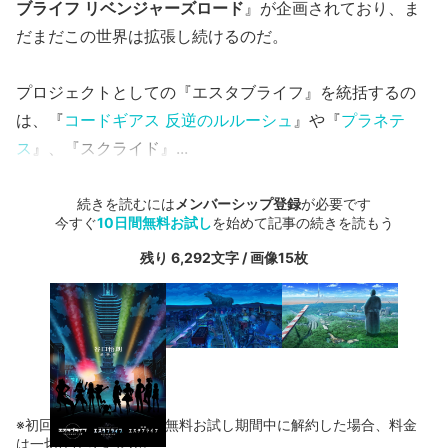
ブライフ リベンジャーズロード
』が企画されており、ま
だまだこの世界は拡張し続けるのだ。
プロジェクトとしての『エスタブライフ』を統括するの
は、『
コードギアス 反逆のルルーシュ
』や『
プラネテ
ス
』、『スクライド』...
続きを読むには
メンバーシップ登録
が必要です
今すぐ
10日間無料お試し
を始めて記事の続きを読もう
残り 6,292文字 / 画像15枚
※初回登録の方に限り、無料お試し期間中に解約した場合、料金
は一切かかりません。