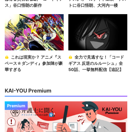
ス」谷口悟朗の新作
トに谷口悟朗、大河内一楼
これは現実か？ アニメ『ス
全力で見逃すな！「コード
ペース☆ダンディ』参加陣が豪
ギアス 反逆のルルーシュ」全
華すぎる
50話、一挙無料配信【追記】
KAI-YOU Premium
Premium