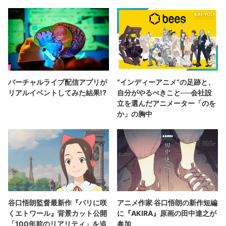
バーチャルライブ配信アプリが
“インディーアニメ“の足跡と、
リアルイベントしてみた結果!?
自分がやるべきこと──会社設
立を選んだアニメーター「のを
か」の胸中
谷口悟朗監督最新作『パリに咲
アニメ作家 谷口悟朗の新作短編
くエトワール』背景カット公開
に『AKIRA』原画の田中達之が
「100年前のリアリティ」を追
参加