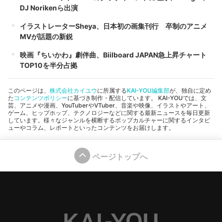
DJ Norikenら出演
イラストレーターSheya、日本初の画集刊行 卒制のアニメ
MVが話題の新鋭
映画『ちいかわ』劇伴曲、Biilboard JAPAN急上昇チャート
TOP10を半分占拠
このページは、
株式会社カイユウ
に所属する
KAI-YOU編集部
が、独自に定め
た
コンテンツポリシー
に基づき制作・配信しています。 KAI-YOUでは、文
芸、アニメや漫画、YouTuberやVTuber、音楽や映像、イラストやアート、
ゲーム、ヒップホップ、テクノロジーなどに関する最新ニュースを毎日更新
しています。様々なジャンルを横断するポップカルチャーに関するインタビ
ューやコラム、レポートといったコンテンツをお届けします。
ページトップへ