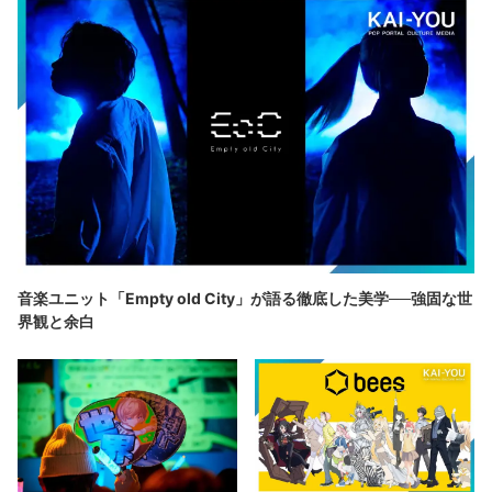
音楽ユニット「Empty old City」が語る徹底した美学──強固な世
界観と余白