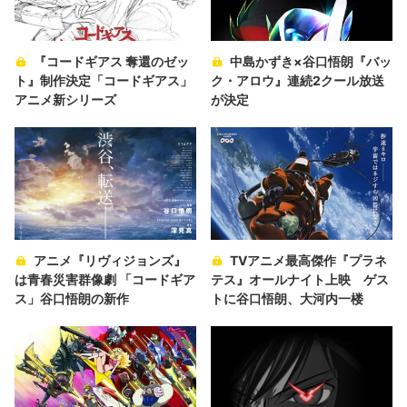
『コードギアス 奪還のゼッ
中島かずき×谷口悟朗『バッ
ト』制作決定「コードギアス」
ク・アロウ』連続2クール放送
アニメ新シリーズ
が決定
アニメ『リヴィジョンズ』
TVアニメ最高傑作『プラネ
は青春災害群像劇 「コードギア
テス』オールナイト上映 ゲス
ス」谷口悟朗の新作
トに谷口悟朗、大河内一楼