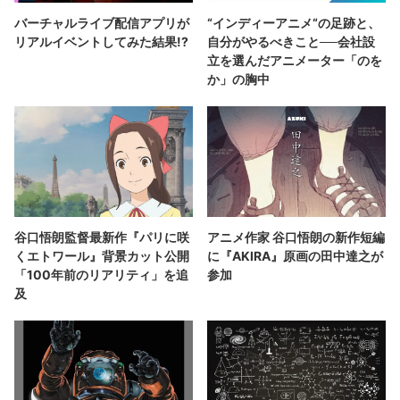
バーチャルライブ配信アプリが
“インディーアニメ“の足跡と、
リアルイベントしてみた結果!?
自分がやるべきこと──会社設
立を選んだアニメーター「のを
か」の胸中
谷口悟朗監督最新作『パリに咲
アニメ作家 谷口悟朗の新作短編
くエトワール』背景カット公開
に『AKIRA』原画の田中達之が
「100年前のリアリティ」を追
参加
及