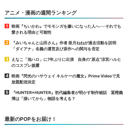
アニメ・漫画の週間ランキング
映画『ちいかわ』でモモンガを嫌いになった人へ──それでも
愛される理由と可能性
『みいちゃんと山田さん』作者 亜月ねねが過去活動を説明
「ダイアナ」名義の運営及び原作への関与を否定
えなこ「池ハロ」に7年ぶりに出演 自身の“原点”涼宮ハルヒ
のコスプレ披露
映画『閃光のハサウェイ キルケーの魔女』Prime Videoで見
放題配信決定
『HUNTER×HUNTER』初代編集者が明かす制作秘話 冨樫義
博は「描いてから」物語を考える？
最新のPOPをお届け！