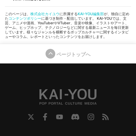
このページは、
株式会社カイユウ
に所属する
KAI-YOU編集部
が、独自に定め
た
コンテンツポリシー
に基づき制作・配信しています。 KAI-YOUでは、文
芸、アニメや漫画、YouTuberやVTuber、音楽や映像、イラストやアート、
ゲーム、ヒップホップ、テクノロジーなどに関する最新ニュースを毎日更新
しています。様々なジャンルを横断するポップカルチャーに関するインタビ
ューやコラム、レポートといったコンテンツをお届けします。
ページトップへ