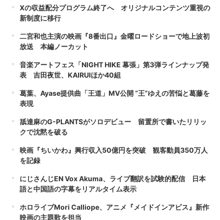
Xの収益配分プログラム終了へ オリジナルコンテンツ重視の
新制度に移行
二宮和也主演の映画『8番出口』金曜ロードショーで地上波初
放送 本編ノーカット
音楽アートフェス「NIGHT HIKE 幕張」第3弾ラインナップ発
表 吉田夜世、KAIRUIほか40組
葛葉、Ayase提供曲「王道」MV公開 “王”ゆえの苦悩と葛藤を
表現
舐達麻のG-PLANTSがソロデビュー 留置所で書いたリリッ
クで沈黙を破る
映画『ちいかわ』興行収入50億円を突破 観客動員350万人
を記録
にじさんじEN Vox Akuma、ライブ翻訳を試験的配信 日本
語と中国語の字幕をリアルタイム表示
ホロライブMori Calliope、アニメ『メイドインアビス』新作
映画の主題歌を担当