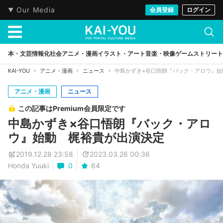
Our Media
会員登録
ログイン
本・文芸
情報化社会
アニメ・漫画
イラスト・アート
音楽・映像
ゲーム
ストリート
KAI-YOU
アニメ・漫画
ニュース
中島かずき×谷口悟朗『バック・アロウ』始
アニメ・漫画
ニュース
この記事はPremium会員限定です
中島かずき×谷口悟朗『バック・アロ
ウ』始動 梶裕貴が出演決定
2019.12.28 23:58
2023.03.26 00:36
Honda Yuuki
0
64