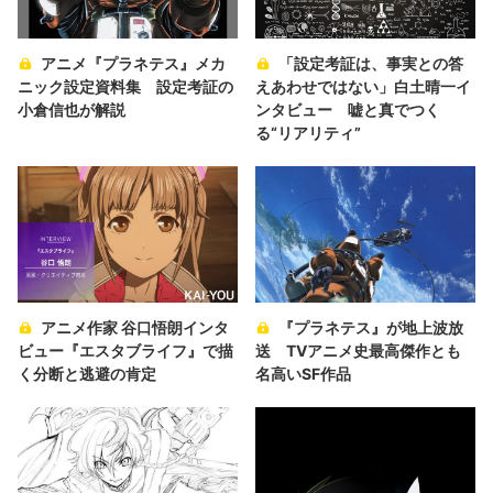
アニメ『プラネテス』メカ
「設定考証は、事実との答
ニック設定資料集 設定考証の
えあわせではない」白土晴一イ
小倉信也が解説
ンタビュー 嘘と真でつく
る“リアリティ”
アニメ作家 谷口悟朗インタ
『プラネテス』が地上波放
ビュー『エスタブライフ』で描
送 TVアニメ史最高傑作とも
く分断と逃避の肯定
名高いSF作品