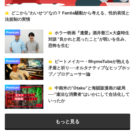
どこから“わいせつ”なの？ Fantia騒動から考える、性的表現と
法規制の実情
ホラー映画『遺愛』酒井善三×大森時生
Premium
対談 “良かれと思ったこと“が呪いを生み、
恐怖を生む
ビートメイカー・RhymeTubeが抱える
Premium
矛盾と祈り──オルタナティブなヒップホッ
プ／プロデューサー論
中南米の“Otaku”と海賊版漫画の破局
Premium
──“違法な消費者”はいかにして合法化して
いったか
もっと見る