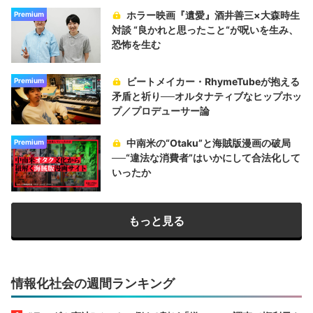
ホラー映画『遺愛』酒井善三×大森時生
Premium
対談 “良かれと思ったこと“が呪いを生み、
恐怖を生む
ビートメイカー・RhymeTubeが抱える
Premium
矛盾と祈り──オルタナティブなヒップホッ
プ／プロデューサー論
中南米の“Otaku”と海賊版漫画の破局
Premium
──“違法な消費者”はいかにして合法化して
いったか
もっと見る
情報化社会の週間ランキング