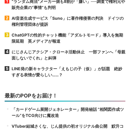
“ランダム商法”メーカー側も8割が「嫌い」──調査で権利元や
販売企業の“事情”も判明
AI音楽生成サービス「Suno」に著作権侵害の判決 ドイツの
権利管理団体が提訴
ChatGPTの性的チャット機能「アダルトモード」導入を無期
限延期 英メディアが報道
にじさんじアクシア・クローネ活動休止 一部ファンへ「母親
面しないでくれ」と糾弾
LINE発の新キャラクター「えもじの子（仮）」が話題 絶妙
すぎる表情が愛らしい……？
最新のPOPをお届け！
「カードゲーム展開ジェネレーター」開発秘話 “相関図作成ツ
ール”をTCG向けに魔改造
VTuber結城さくな、じん提供の初オリジナル曲公開 鮫升コ