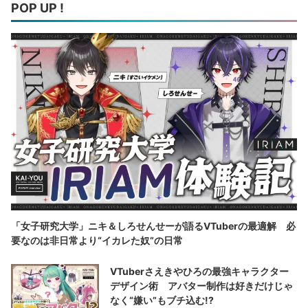
POP UP !
「女子研究大学」ニキ＆しろせんせーが語るVTuberの最適解 必
要なのは非日常より“イカレた奴”の日常
VTuberさえきやひろの最強キャラクター
デザイン術 アバター制作は好きだけじゃ
なく“嫌い”もブチ込む!?