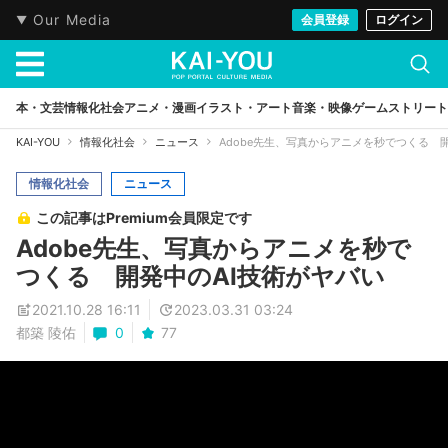
Our Media
会員登録
ログイン
本・文芸
情報化社会
アニメ・漫画
イラスト・アート
音楽・映像
ゲーム
ストリート
KAI-YOU
情報化社会
ニュース
Adobe先生、写真からアニメを秒でつくる 
情報化社会
ニュース
この記事はPremium会員限定です
Adobe先生、写真からアニメを秒で
つくる 開発中のAI技術がヤバい
2021.10.28 16:11
2023.03.31 03:24
都築 陵佑
0
77