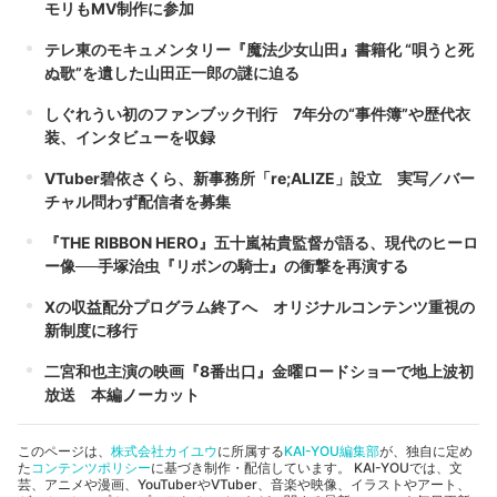
モリもMV制作に参加
テレ東のモキュメンタリー『魔法少女山田』書籍化 “唄うと死
ぬ歌”を遺した山田正一郎の謎に迫る
しぐれうい初のファンブック刊行 7年分の“事件簿”や歴代衣
装、インタビューを収録
VTuber碧依さくら、新事務所「re;ALIZE」設立 実写／バー
チャル問わず配信者を募集
『THE RIBBON HERO』五十嵐祐貴監督が語る、現代のヒーロ
ー像──手塚治虫『リボンの騎士』の衝撃を再演する
Xの収益配分プログラム終了へ オリジナルコンテンツ重視の
新制度に移行
二宮和也主演の映画『8番出口』金曜ロードショーで地上波初
放送 本編ノーカット
このページは、
株式会社カイユウ
に所属する
KAI-YOU編集部
が、独自に定め
た
コンテンツポリシー
に基づき制作・配信しています。 KAI-YOUでは、文
芸、アニメや漫画、YouTuberやVTuber、音楽や映像、イラストやアート、