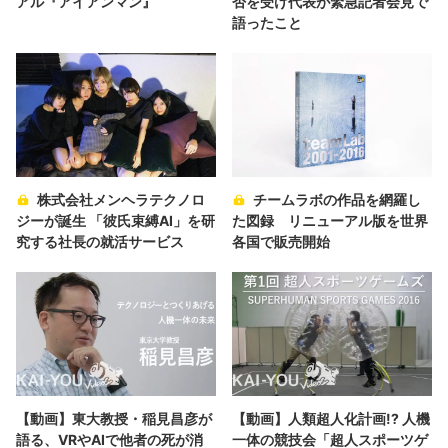
アル『アイアンマン』
否を受け代表が緊急記者会見で
語ったこと
株式会社メンヘラテクノロ
チームラボの作品を網羅し
ジーが誕生 「彼氏束縛AI」を研
た図録 リニューアル版を世界
究する社長の就活サービス
各国で販売開始
【動画】東大教授・稲見昌彦が
【動画】人類超人化計画!? 人機
語る、VRやAIで他者の死が消
一体の競技会「超人スポーツゲ