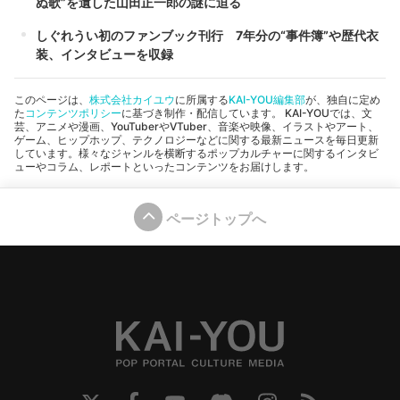
ぬ歌”を遺した山田正一郎の謎に迫る
しぐれうい初のファンブック刊行 7年分の“事件簿”や歴代衣
装、インタビューを収録
このページは、
株式会社カイユウ
に所属する
KAI-YOU編集部
が、独自に定め
た
コンテンツポリシー
に基づき制作・配信しています。 KAI-YOUでは、文
芸、アニメや漫画、YouTuberやVTuber、音楽や映像、イラストやアート、
ゲーム、ヒップホップ、テクノロジーなどに関する最新ニュースを毎日更新
しています。様々なジャンルを横断するポップカルチャーに関するインタビ
ューやコラム、レポートといったコンテンツをお届けします。
ページトップへ