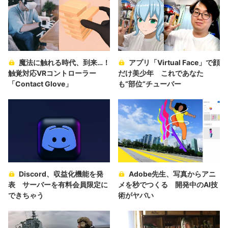
魔法に触れる時代、到来…！
アプリ「Virtual Face」で顔
触覚対応VRコントローラー
だけ美少年 これであなた
「Contact Glove」
も“部位“チューバー
Discord、収益化機能を発
Adobe先生、写真からアニ
表 サーバーを有料会員限定に
メを秒でつくる 開発中のAI技
できちゃう
術がヤバい