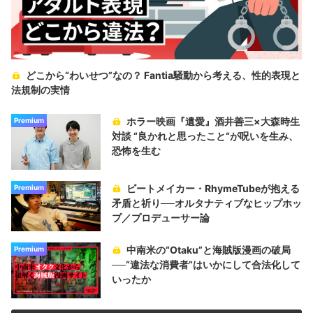
どこから“わいせつ”なの？ Fantia騒動から考える、性的表現と
法規制の実情
ホラー映画『遺愛』酒井善三×大森時生
Premium
対談 “良かれと思ったこと“が呪いを生み、
恐怖を生む
ビートメイカー・RhymeTubeが抱える
Premium
矛盾と祈り──オルタナティブなヒップホッ
プ／プロデューサー論
中南米の“Otaku”と海賊版漫画の破局
Premium
──“違法な消費者”はいかにして合法化して
いったか