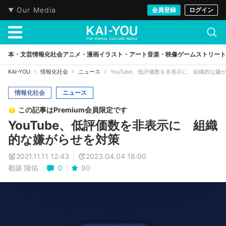
Our Media
会員登録
ログイン
本・文芸
情報化社会
アニメ・漫画
イラスト・アート
音楽・映像
ゲーム
ストリート
KAI-YOU
情報化社会
ニュース
YouTube、低評価数を非表示に 組織的な嫌
情報化社会
ニュース
この記事はPremium会員限定です
YouTube、低評価数を非表示に 組織
的な嫌がらせを対策
2021.11.11 12:43
2023.04.04 18:00
都築 陵佑
0
90