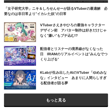
「女子研究大学」ニキ＆しろせんせーが語るVTuberの最適解 必
要なのは非日常より“イカレた奴”の日常
VTuberさえきやひろの最強キャラクター
デザイン術 アバター制作は好きだけじゃ
なく“嫌い”もブチ込む!?
配信者とリスナーの境界線がなくなった
日 IRIAMのリアルイベントは“みんなでつ
くり上げる”
KLabが生み出したAIのVTuber「ゆめみな
な」インタビュー あまりに人間らしすぎ
る配信者が語る夢
もっと見る