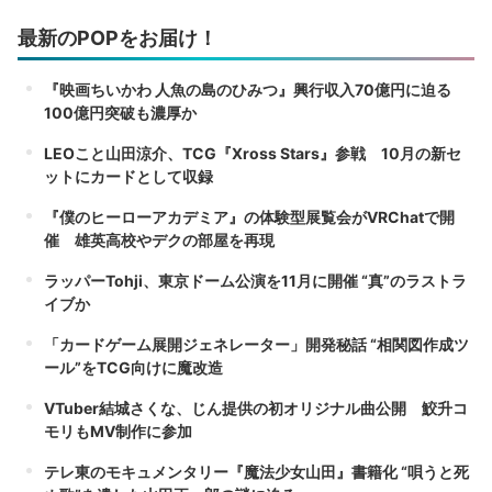
最新のPOPをお届け！
『映画ちいかわ 人魚の島のひみつ』興行収入70億円に迫る
100億円突破も濃厚か
LEOこと山田涼介、TCG『Xross Stars』参戦 10月の新セ
ットにカードとして収録
『僕のヒーローアカデミア』の体験型展覧会がVRChatで開
催 雄英高校やデクの部屋を再現
ラッパーTohji、東京ドーム公演を11月に開催 “真”のラストラ
イブか
「カードゲーム展開ジェネレーター」開発秘話 “相関図作成ツ
ール”をTCG向けに魔改造
VTuber結城さくな、じん提供の初オリジナル曲公開 鮫升コ
モリもMV制作に参加
テレ東のモキュメンタリー『魔法少女山田』書籍化 “唄うと死