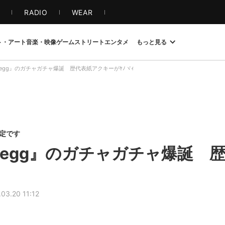
S
RADIO
WEAR
ト・アート
音楽・映像
ゲーム
ストリート
エンタメ
もっと見る
egg』のガチャガチャ爆誕 歴代表紙アクキーがﾔﾉヾｨ
限定です
egg』のガチャガチャ爆誕 
03.20 11:12