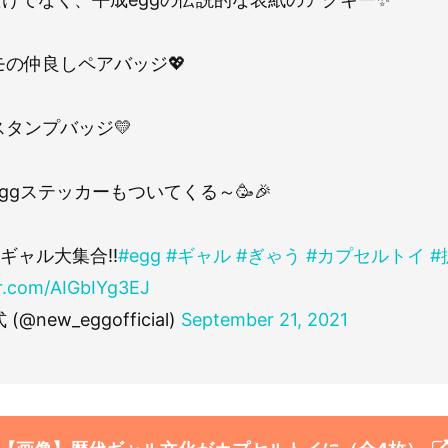
モの仲良しペアバッジ💖
タンプバッジ💛
ggステッカーもついてくる～🥳🎉
和ギャル大集合‼
#egg
#ギャル
#ぎゃう
#カプセルトイ
#
er.com/AIGbIYg3EJ
(@new_eggofficial)
September 21, 2021