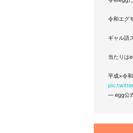
令和エグ
ギャル語ス
当たりはe
平成×令
pic.twitt
— egg公式 