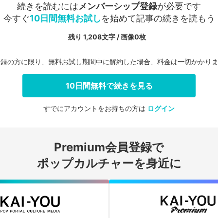
続きを読むには
メンバーシップ登録
が必要です
今すぐ
10日間無料お試し
を始めて記事の続きを読もう
残り 1,208文字 / 画像0枚
登録の方に限り、無料お試し期間中に解約した場合、料金は一切かかり
10日間無料で続きを見る
すでにアカウントをお持ちの方は
ログイン
会員登録する
Premium会員登録で
ログインする
ポップカルチャーを身近に