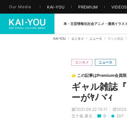
Our Media
KAI-YOU
PREMIUM
VIDEO
本・文芸
情報化社会
アニメ・漫画
イラス
KAI-YOU
エンタメ
ニュース
ギャル雑誌『
エンタメ
ニュース
この記事はPremium会員
ギャル雑誌『
ーがﾔﾉヾｨ
2021.09.22 15:11
2023.
五十嵐 康太
0
207