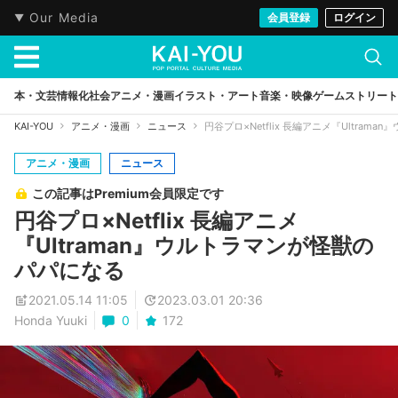
Our Media
会員登録
ログイン
本・文芸
情報化社会
アニメ・漫画
イラスト・アート
音楽・映像
ゲーム
ストリート
KAI-YOU
アニメ・漫画
ニュース
円谷プロ×Netflix 長編アニメ『Ultra
アニメ・漫画
ニュース
この記事はPremium会員限定です
円谷プロ×Netflix 長編アニメ
『Ultraman』ウルトラマンが怪獣の
パパになる
2021.05.14 11:05
2023.03.01 20:36
Honda Yuuki
0
172