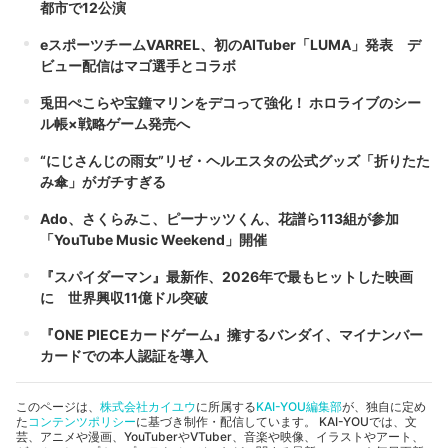
都市で12公演
eスポーツチームVARREL、初のAITuber「LUMA」発表 デ
ビュー配信はマゴ選手とコラボ
兎田ぺこらや宝鐘マリンをデコって強化！ ホロライブのシー
ル帳×戦略ゲーム発売へ
“にじさんじの雨女”リゼ・ヘルエスタの公式グッズ「折りたた
み傘」がガチすぎる
Ado、さくらみこ、ピーナッツくん、花譜ら113組が参加
「YouTube Music Weekend」開催
『スパイダーマン』最新作、2026年で最もヒットした映画
に 世界興収11億ドル突破
『ONE PIECEカードゲーム』擁するバンダイ、マイナンバー
カードでの本人認証を導入
このページは、
株式会社カイユウ
に所属する
KAI-YOU編集部
が、独自に定め
た
コンテンツポリシー
に基づき制作・配信しています。 KAI-YOUでは、文
芸、アニメや漫画、YouTuberやVTuber、音楽や映像、イラストやアート、