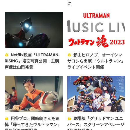
に
Netflix映画『ULTRAMAN:
影山ヒロノブ、オーイシマ
RISING』場面写真公開 主演
サヨシら出演 「ウルトラマン」
声優は山田裕貴
ライブイベント開催
円谷プロ、団時朗さんを追
劇場版『グリッドマン ユニ
悼『帰ってきたウルトラマン』
バース』スクリーンアベレージ