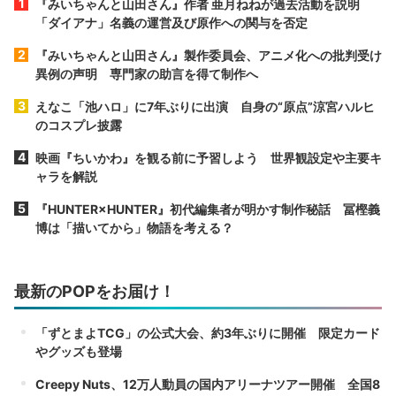
『みいちゃんと山田さん』作者 亜月ねねが過去活動を説明
「ダイアナ」名義の運営及び原作への関与を否定
『みいちゃんと山田さん』製作委員会、アニメ化への批判受け
異例の声明 専門家の助言を得て制作へ
えなこ「池ハロ」に7年ぶりに出演 自身の“原点”涼宮ハルヒ
のコスプレ披露
映画『ちいかわ』を観る前に予習しよう 世界観設定や主要キ
ャラを解説
『HUNTER×HUNTER』初代編集者が明かす制作秘話 冨樫義
博は「描いてから」物語を考える？
最新のPOPをお届け！
「ずとまよTCG」の公式大会、約3年ぶりに開催 限定カード
やグッズも登場
Creepy Nuts、12万人動員の国内アリーナツアー開催 全国8