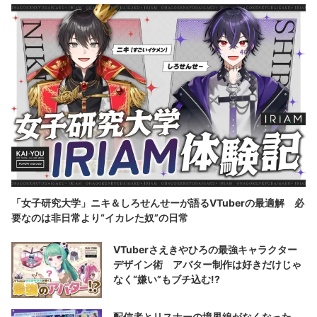
「女子研究大学」ニキ＆しろせんせーが語るVTuberの最適解 必
要なのは非日常より“イカレた奴”の日常
VTuberさえきやひろの最強キャラクター
デザイン術 アバター制作は好きだけじゃ
なく“嫌い”もブチ込む!?
配信者とリスナーの境界線がなくなった