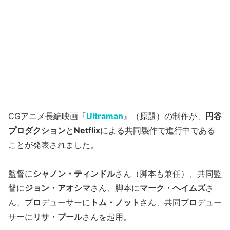
CGアニメ長編映画『
Ultraman
』（原題）の制作が、
円谷
プロダクション
と
Netflix
による共同製作で進行中である
ことが発表されました。
監督に
シャノン・ティンドル
さん（脚本も兼任）、共同監
督に
ジョン・アオシマ
さん、脚本に
マーク・ヘイムズ
さ
ん、プロデューサーに
トム・ノット
さん、共同プロデュー
サーに
リサ・プール
さんを起用。