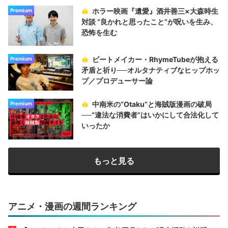
ホラー映画『遺愛』酒井善三×大森時生
Premium
対談 “良かれと思ったこと“が呪いを生み、
恐怖を生む
ビートメイカー・RhymeTubeが抱える
Premium
矛盾と祈り──オルタナティブなヒップホッ
プ／プロデューサー論
中南米の“Otaku”と海賊版漫画の破局
Premium
──“違法な消費者”はいかにして合法化して
いったか
もっと見る
アニメ・漫画の週間ランキング