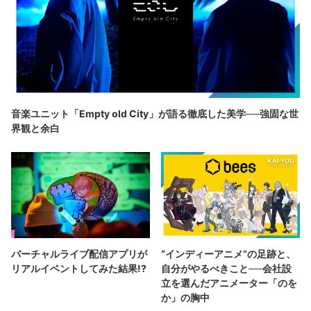
音楽ユニット「Empty old City」が語る徹底した美学──強固な世
界観と余白
バーチャルライブ配信アプリが
“インディーアニメ“の足跡と、
リアルイベントしてみた結果!?
自分がやるべきこと──会社設
立を選んだアニメーター「のを
か」の胸中