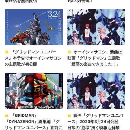
最終話を無料配信
1位の好発進！
『グリッドマン ユニバー
オーイシマサヨシ、新曲は
ス』本予告でオーイシマサヨシ
映画『グリッドマン』主題歌
の主題歌が初公開
「最高の楽曲できました！」
『GRIDMAN』
映画『グリッドマン ユニバ
『DYNAZENON』総集編 『グ
ース』2023年3月24日公開
リッドマン ユニバース』直前に
日常の“崩壊”描く特報も解禁