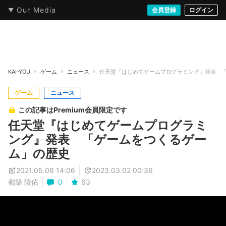
Our Media
本・文芸
情報化社会
アニメ・漫画
イラスト・アート
音楽・映像
会員登録
ゲーム
ログイン
ストリート
KAI-YOU
ゲーム
ニュース
任天堂『はじめてゲームプログラミング』発表 
ゲーム
ニュース
この記事はPremium会員限定です
任天堂『はじめてゲームプログラミ
ング』発表 「ゲームをつくるゲー
ム」の歴史
2021.05.06 14:06
2023.03.02 00:36
都築 陵佑
0
63