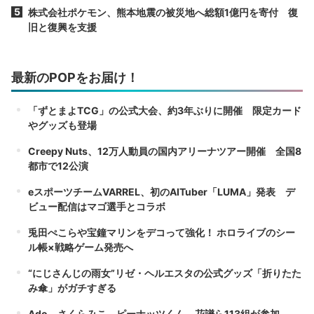
株式会社ポケモン、熊本地震の被災地へ総額1億円を寄付 復
旧と復興を支援
最新のPOPをお届け！
「ずとまよTCG」の公式大会、約3年ぶりに開催 限定カード
やグッズも登場
Creepy Nuts、12万人動員の国内アリーナツアー開催 全国8
都市で12公演
eスポーツチームVARREL、初のAITuber「LUMA」発表 デ
ビュー配信はマゴ選手とコラボ
兎田ぺこらや宝鐘マリンをデコって強化！ ホロライブのシー
ル帳×戦略ゲーム発売へ
“にじさんじの雨女”リゼ・ヘルエスタの公式グッズ「折りたた
み傘」がガチすぎる
Ado、さくらみこ、ピーナッツくん、花譜ら113組が参加