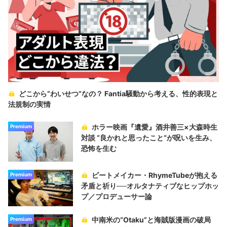
どこから“わいせつ”なの？ Fantia騒動から考える、性的表現と
法規制の実情
ホラー映画『遺愛』酒井善三×大森時生
Premium
対談 “良かれと思ったこと“が呪いを生み、
恐怖を生む
ビートメイカー・RhymeTubeが抱える
Premium
矛盾と祈り──オルタナティブなヒップホッ
プ／プロデューサー論
中南米の“Otaku”と海賊版漫画の破局
Premium