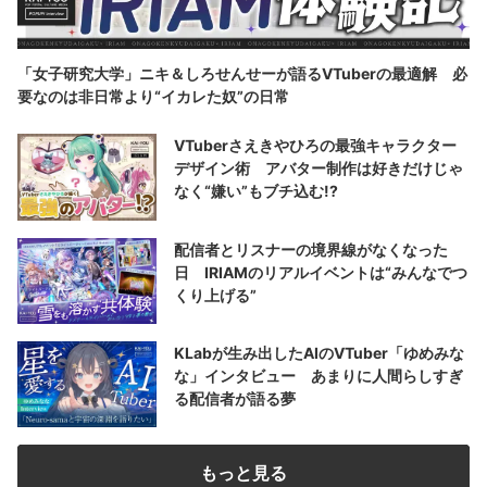
「女子研究大学」ニキ＆しろせんせーが語るVTuberの最適解 必
要なのは非日常より“イカレた奴”の日常
VTuberさえきやひろの最強キャラクター
デザイン術 アバター制作は好きだけじゃ
なく“嫌い”もブチ込む!?
配信者とリスナーの境界線がなくなった
日 IRIAMのリアルイベントは“みんなでつ
くり上げる”
KLabが生み出したAIのVTuber「ゆめみな
な」インタビュー あまりに人間らしすぎ
る配信者が語る夢
もっと見る