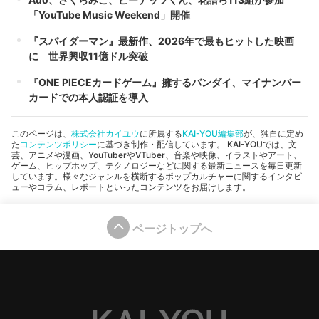
「YouTube Music Weekend」開催
『スパイダーマン』最新作、2026年で最もヒットした映画
に 世界興収11億ドル突破
『ONE PIECEカードゲーム』擁するバンダイ、マイナンバー
カードでの本人認証を導入
このページは、
株式会社カイユウ
に所属する
KAI-YOU編集部
が、独自に定め
た
コンテンツポリシー
に基づき制作・配信しています。 KAI-YOUでは、文
芸、アニメや漫画、YouTuberやVTuber、音楽や映像、イラストやアート、
ゲーム、ヒップホップ、テクノロジーなどに関する最新ニュースを毎日更新
しています。様々なジャンルを横断するポップカルチャーに関するインタビ
ューやコラム、レポートといったコンテンツをお届けします。
ページトップへ