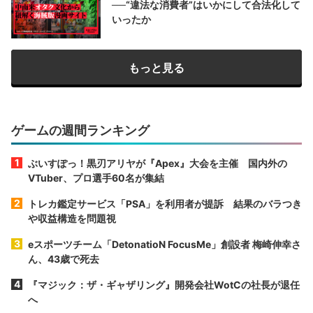
──“違法な消費者”はいかにして合法化して
いったか
もっと見る
ゲームの週間ランキング
ぶいすぽっ！黒刃アリヤが『Apex』大会を主催 国内外の
VTuber、プロ選手60名が集結
トレカ鑑定サービス「PSA」を利用者が提訴 結果のバラつき
や収益構造を問題視
eスポーツチーム「DetonatioN FocusMe」創設者 梅崎伸幸さ
ん、43歳で死去
『マジック：ザ・ギャザリング』開発会社WotCの社長が退任
へ