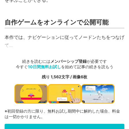
を学ぶことができる。
自作ゲームをオンラインで公開可能
本作では、ナビゲーションに従ってノードンたちをつなげ
て...
続きを読むには
メンバーシップ登録
が必要です
今すぐ
10日間無料お試し
を始めて記事の続きを読もう
残り 1,562文字 / 画像6枚
※初回登録の方に限り、無料お試し期間中に解約した場合、料金
は一切かかりません。