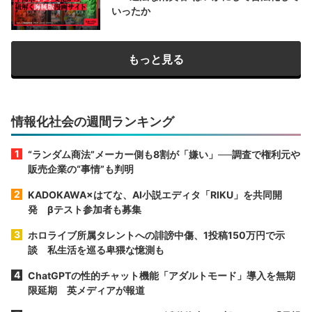
いったか
もっと見る
情報化社会の週間ランキング
“ランダム商法”メーカー側も8割が「嫌い」──調査で権利元や
販売企業の“事情”も判明
KADOKAWA×はてな、AI小説エディタ「RIKU」を共同開
発 βテスト参加者も募集
ホロライブ所属タレントへの誹謗中傷、1投稿150万円で示
談 私生活を巡る卑猥な憶測も
ChatGPTの性的チャット機能「アダルトモード」導入を無期
限延期 英メディアが報道