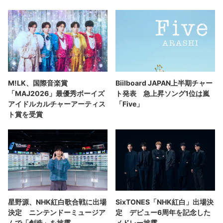
M!LK、国際音楽賞
Biilboard JAPAN上半期チャー
「MAJ2026」最優秀ボーイズ
ト発表 急上昇ソング1位は嵐
アイドルカルチャーアーティス
「Five」
ト賞を受賞
星野源、NHK紅白歌合戦に出場
SixTONES「NHK紅白」出場決
決定 ニンテンドーミュージア
定 デビュー6周年を記念した
ムで「創造」を披露
メドレー披露