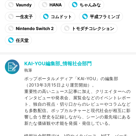
Vaundy
HANA
ちゃんみな
一生友子
コムドット
平成フラミンゴ
Nintendo Switch 2
トモダチコレクション
任天堂
KAI-YOU編集部_情報社会部門
執筆
ポップポータルメディア「KAI-YOU」の編集部
（2013年3月15日より運営開始）。
重要性の高いニュース記事に加え、クリエイターへの
インタビューや発表会、展覧会などのイベントレポー
ト、独自の視点・切り口からのレビューやコラムなど
も多数配信。ポップカルチャーと現代社会が相互に影
響し合う歴史を記録しながら、シーンの最先端にある
新たな価値観や才能を発掘・発信している。
情報社会部門では、VRやメタバース、NFT、バーチ