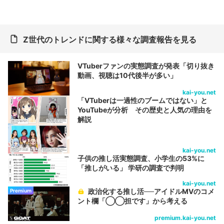
Z世代のトレンドに関する様々な調査報告を見る
VTuberファンの実態調査が発表「切り抜き
動画、視聴は10代後半が多い」
kai-you.net
「VTuberは一過性のブームではない」と
YouTubeが分析 その歴史と人気の理由を
解説
kai-you.net
子供の推し活実態調査、小学生の53%に
「推しがいる」 学研の調査で判明
kai-you.net
政治化する推し活──アイドルMVのコメ
Premium
ント欄「◯◯担です」から考える
premium.kai-you.net