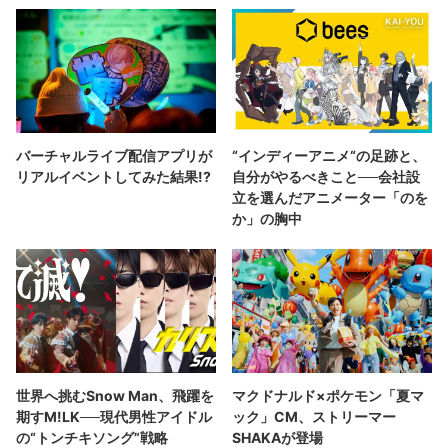
バーチャルライブ配信アプリが
“インディーアニメ“の足跡と、
リアルイベントしてみた結果!?
自分がやるべきこと──会社設
立を選んだアニメーター「のを
か」の胸中
世界へ挑むSnow Man、飛躍を
マクドナルド×ポケモン「夏マ
期すM!LK──現代男性アイドル
ック」CM、ストリーマー
の“トンチキソング”戦略
SHAKAが登場