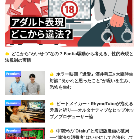
どこから“わいせつ”なの？ Fantia騒動から考える、性的表現と
法規制の実情
ホラー映画『遺愛』酒井善三×大森時生
Premium
対談 “良かれと思ったこと“が呪いを生み、
恐怖を生む
ビートメイカー・RhymeTubeが抱える
Premium
矛盾と祈り──オルタナティブなヒップホッ
プ／プロデューサー論
中南米の“Otaku”と海賊版漫画の破局
Premium
──“違法な消費者”はいかにして合法化して