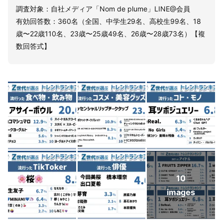
調査対象：自社メディア「Nom de plume」LINE@会員
有効回答数：360名（全国、中学生29名、高校生99名、18
歳〜22歳110名、23歳〜25歳49名、26歳〜28歳73名）【複
数回答式】
10
images