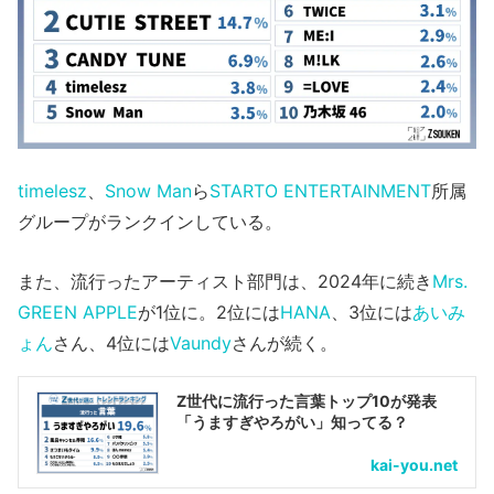
timelesz
、
Snow Man
ら
STARTO ENTERTAINMENT
所属
グループがランクインしている。
また、流行ったアーティスト部門は、2024年に続き
Mrs.
GREEN APPLE
が1位に。2位には
HANA
、3位には
あいみ
ょん
さん、4位には
Vaundy
さんが続く。
Z世代に流行った言葉トップ10が発表
「うますぎやろがい」知ってる？
kai-you.net