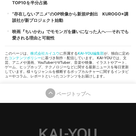
TOP10を半分占拠
“存在しないアニメ”のOP映像から新規IP創出 KUROGO×講
談社が新プロジェクト始動
映画『ちいかわ』でモモンガを嫌いになった人へ──それでも
愛される理由と可能性
このページは、
株式会社カイユウ
に所属する
KAI-YOU編集部
が、独自に定め
た
コンテンツポリシー
に基づき制作・配信しています。 KAI-YOUでは、文
芸、アニメや漫画、YouTuberやVTuber、音楽や映像、イラストやアート、
ゲーム、ヒップホップ、テクノロジーなどに関する最新ニュースを毎日更新
しています。様々なジャンルを横断するポップカルチャーに関するインタビ
ューやコラム、レポートといったコンテンツをお届けします。
ページトップへ