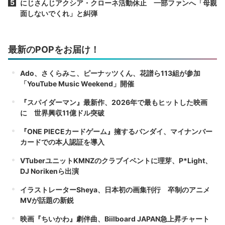
にじさんじアクシア・クローネ活動休止 一部ファンへ「母親
面しないでくれ」と糾弾
最新のPOPをお届け！
Ado、さくらみこ、ピーナッツくん、花譜ら113組が参加
「YouTube Music Weekend」開催
『スパイダーマン』最新作、2026年で最もヒットした映画
に 世界興収11億ドル突破
『ONE PIECEカードゲーム』擁するバンダイ、マイナンバー
カードでの本人認証を導入
VTuberユニットKMNZのクラブイベントに理芽、P*Light、
DJ Norikenら出演
イラストレーターSheya、日本初の画集刊行 卒制のアニメ
MVが話題の新鋭
映画『ちいかわ』劇伴曲、Biilboard JAPAN急上昇チャート