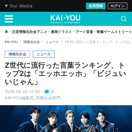
Our Media
会員登録
ログイン
本・文芸
情報化社会
アニメ・漫画
イラスト・アート
音楽・映像
ゲーム
ストリート
KAI-YOU
情報化社会
ニュース
Z世代に流行った言葉ランキング、トップ2は
情報化社会
ニュース
Z世代に流行った言葉ランキング、ト
ップ2は「エッホエッホ」「ビジュい
いじゃん」
2025.06.03 12:36
0
KAI-YOU編集部_情報社会部門