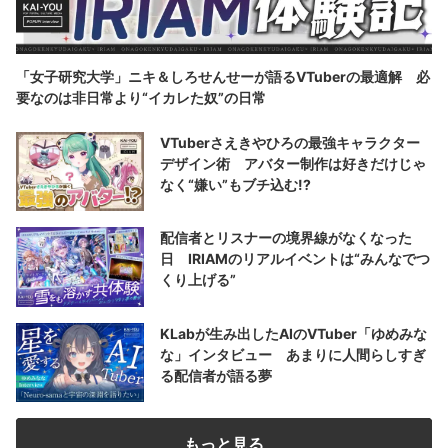
「女子研究大学」ニキ＆しろせんせーが語るVTuberの最適解 必
要なのは非日常より“イカレた奴”の日常
VTuberさえきやひろの最強キャラクター
デザイン術 アバター制作は好きだけじゃ
なく“嫌い”もブチ込む!?
配信者とリスナーの境界線がなくなった
日 IRIAMのリアルイベントは“みんなでつ
くり上げる”
KLabが生み出したAIのVTuber「ゆめみな
な」インタビュー あまりに人間らしすぎ
る配信者が語る夢
もっと見る