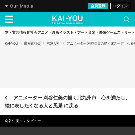
Our Media
会員登録
ログイン
本・文芸
情報化社会
アニメ・漫画
イラスト・アート
音楽・映像
ゲーム
ストリート
KAI-YOU
情報化社会
POP UP !
アニメーター 刈谷仁美の描く北九州市 心を
アニメーター 刈谷仁美の描く北九州市 心を満たし、
絵に表したくなる人と風景 に戻る
刈谷仁美インタビュー