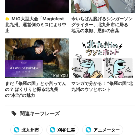
MtG大型大会「Magicfest
今いちばん脱げるシンガーソン
北九州」運営側のミスにより中
グライター、北九州市に帰る
止
地元の素顔、恩師の言葉
まだ「修羅の国」とか言ってん
マンガで分かる！ “修羅の国“北
の？ ぼくりりと探る北九州
九州のウソとホント
の“本当“の魅力
関連キーフレーズ
北九州市
刈谷仁美
アニメーター