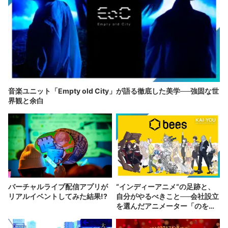
音楽ユニット「Empty old City」が語る徹底した美学──強固な世
界観と余白
バーチャルライブ配信アプリが
“インディーアニメ“の足跡と、
リアルイベントしてみた結果!?
自分がやるべきこと──会社設立
を選んだアニメーター「のを
か」の胸中