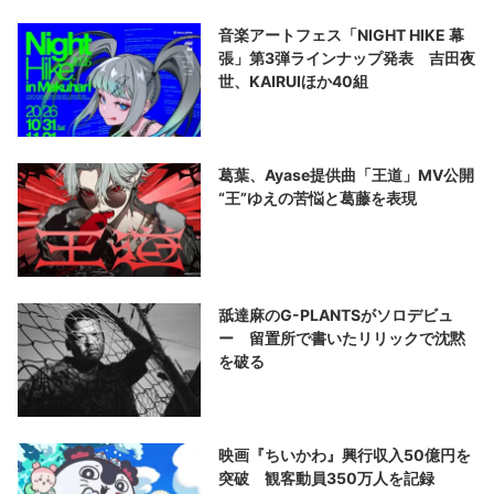
音楽アートフェス「NIGHT HIKE 幕
張」第3弾ラインナップ発表 吉田夜
世、KAIRUIほか40組
葛葉、Ayase提供曲「王道」MV公開
“王”ゆえの苦悩と葛藤を表現
舐達麻のG-PLANTSがソロデビュ
ー 留置所で書いたリリックで沈黙
を破る
映画『ちいかわ』興行収入50億円を
突破 観客動員350万人を記録