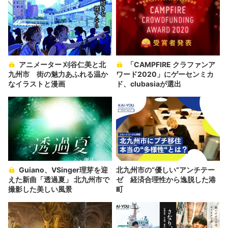
アニメーター 刈谷仁美と北
「CAMPFIRE クラファンア
九州市 街の魅力あふれる温か
ワード2020」にゲーセンミカ
なイラストと漫画
ド、clubasiaが選出
Guiano、VSinger理芽を迎
北九州市の“優しい“アンチテー
えた新曲「透過夏」 北九州市で
ゼ 経済合理性から逸脱した港
撮影した美しい風景
町