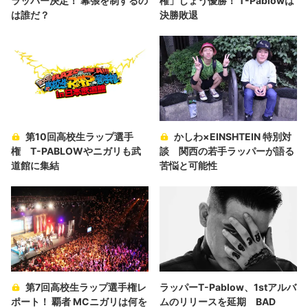
ラッパー決定！ 幕張を制するの
権」じょう優勝！ T-Pablowは
は誰だ？
決勝敗退
第10回高校生ラップ選手
かしわ×EINSHTEIN 特別対
権 T-PABLOWやニガリも武
談 関西の若手ラッパーが語る
道館に集結
苦悩と可能性
第7回高校生ラップ選手権レ
ラッパーT-Pablow、1stアルバ
ポート！ 覇者 MCニガリは何を
ムのリリースを延期 BAD