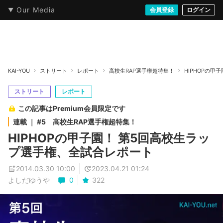
Our Media
本・文芸
情報化社会
アニメ・漫画
イラスト・アート
音楽・映像
会員登録
ゲーム
ログイン
ストリート
KAI-YOU
ストリート
レポート
高校生RAP選手権超特集！
HIPHOPの
ストリート
レポート
この記事はPremium会員限定です
連載 ｜ #5 高校生RAP選手権超特集！
HIPHOPの甲子園！ 第5回高校生ラッ
プ選手権、全試合レポート
2014.03.30 10:00
2023.04.21 01:24
よしだゆうや
0
322