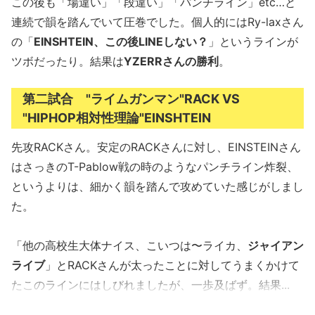
この後も「場違い」「段違い」「パンチライン」etc…と
連続で韻を踏んでいて圧巻でした。個人的にはRy-laxさん
の「
EINSHTEIN、この後LINEしない？
」というラインが
ツボだったり。結果は
YZERRさんの勝利
。
第二試合 "ライムガンマン"RACK VS
"HIPHOP相対性理論"EINSHTEIN
先攻RACKさん。安定のRACKさんに対し、EINSTEINさん
はさっきのT-Pablow戦の時のようなパンチライン炸裂、
というよりは、細かく韻を踏んで攻めていた感じがしまし
た。
「他の高校生大体ナイス、こいつは〜ライカ、
ジャイアン
ライブ
」とRACKさんが太ったことに対してうまくかけて
たこのラインにはしびれましたが、一歩及ばず。結果...