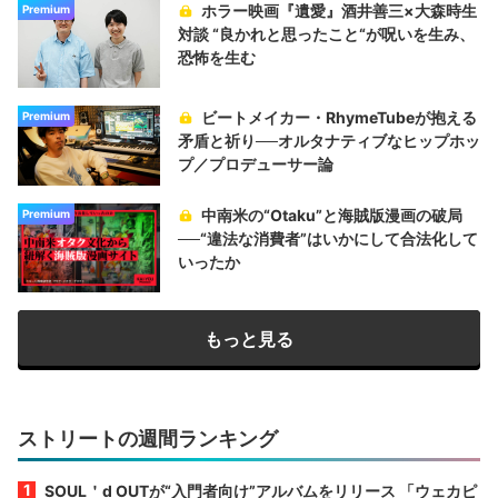
ホラー映画『遺愛』酒井善三×大森時生
Premium
対談 “良かれと思ったこと“が呪いを生み、
恐怖を生む
ビートメイカー・RhymeTubeが抱える
Premium
矛盾と祈り──オルタナティブなヒップホッ
プ／プロデューサー論
中南米の“Otaku”と海賊版漫画の破局
Premium
──“違法な消費者”はいかにして合法化して
いったか
もっと見る
ストリートの週間ランキング
SOUL＇d OUTが“入門者向け”アルバムをリリース 「ウェカピ