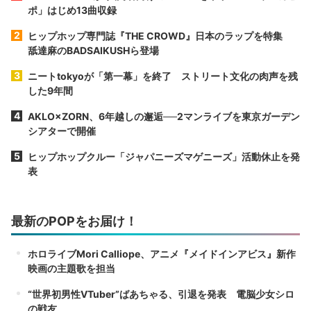
ポ」はじめ13曲収録
ヒップホップ専門誌『THE CROWD』日本のラップを特集
舐達麻のBADSAIKUSHら登場
ニートtokyoが「第一幕」を終了 ストリート文化の肉声を残
した9年間
AKLO×ZORN、6年越しの邂逅──2マンライブを東京ガーデン
シアターで開催
ヒップホップクルー「ジャパニーズマゲニーズ」活動休止を発
表
最新のPOPをお届け！
ホロライブMori Calliope、アニメ『メイドインアビス』新作
映画の主題歌を担当
“世界初男性VTuber”ばあちゃる、引退を発表 電脳少女シロ
の戦友