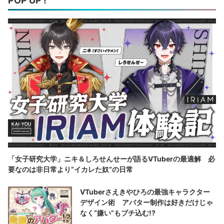
POP UP !
「女子研究大学」ニキ＆しろせんせーが語るVTuberの最適解 必
要なのは非日常より“イカレた奴”の日常
VTuberさえきやひろの最強キャラクター
デザイン術 アバター制作は好きだけじゃ
なく“嫌い”もブチ込む!?