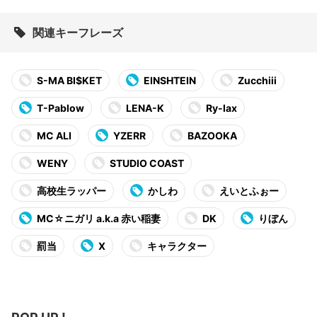
関連キーフレーズ
S-MA BI$KET
EINSHTEIN
Zucchiii
T-Pablow
LENA-K
Ry-lax
MC ALI
YZERR
BAZOOKA
WENY
STUDIO COAST
高校生ラッパー
かしわ
えいとふぉー
MC☆ニガリ a.k.a 赤い稲妻
DK
りぼん
罰当
X
キャラクター