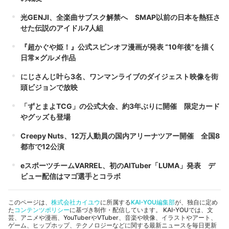
光GENJI、全楽曲サブスク解禁へ SMAP以前の日本を熱狂さ
せた伝説のアイドル7人組
『超かぐや姫！』公式スピンオフ漫画が発表 “10年後”を描く
日常×グルメ作品
にじさんじ叶ら3名、ワンマンライブのダイジェスト映像を街
頭ビジョンで放映
「ずとまよTCG」の公式大会、約3年ぶりに開催 限定カード
やグッズも登場
Creepy Nuts、12万人動員の国内アリーナツアー開催 全国8
都市で12公演
eスポーツチームVARREL、初のAITuber「LUMA」発表 デ
ビュー配信はマゴ選手とコラボ
このページは、
株式会社カイユウ
に所属する
KAI-YOU編集部
が、独自に定め
た
コンテンツポリシー
に基づき制作・配信しています。 KAI-YOUでは、文
芸、アニメや漫画、YouTuberやVTuber、音楽や映像、イラストやアート、
ゲーム、ヒップホップ、テクノロジーなどに関する最新ニュースを毎日更新