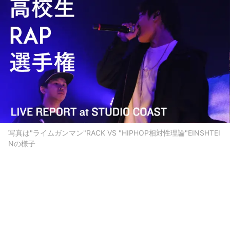
写真は"ライムガンマン"RACK VS "HIPHOP相対性理論"EINSHTEI
Nの様子