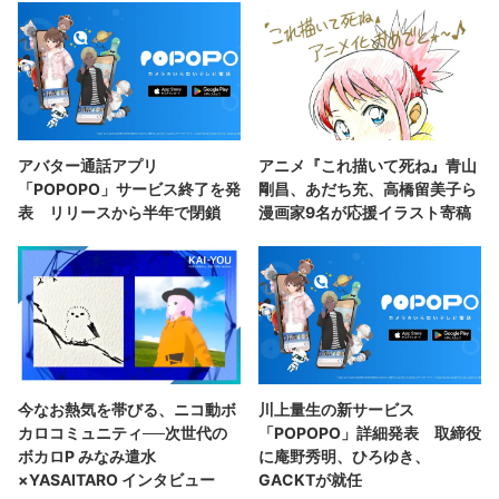
アバター通話アプリ
アニメ『これ描いて死ね』青山
「POPOPO」サービス終了を発
剛昌、あだち充、高橋留美子ら
表 リリースから半年で閉鎖
漫画家9名が応援イラスト寄稿
今なお熱気を帯びる、ニコ動ボ
川上量生の新サービス
カロコミュニティ──次世代の
「POPOPO」詳細発表 取締役
ボカロP みなみ遣水
に庵野秀明、ひろゆき、
×YASAITARO インタビュー
GACKTが就任