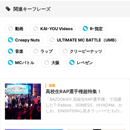
関連キーフレーズ
動画
KAI-YOU Videos
R-指定
Creepy Nuts
ULTIMATE MC BATTLE（UMB）
音楽
ラップ
クリーピーナッツ
MCバトル
大阪
レペゼン
連載
高校生RAP選手権超特集！
「BAZOOKA!!! 高校生RAP選手権」で活躍
したT-Pablow、GOMESS、HIYADAM、か
しわ、EINSHTEINら若きラッパーたちのロ
ングインタビューや大会のレポート、MC☆
ニガリなど大会優勝直後の心境などを特
集。 また「BAZOOKA!!! 第9回高校生RAP選