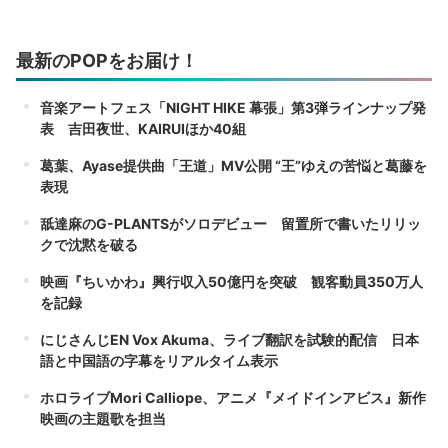
最新のPOPをお届け！
音楽アートフェス「NIGHT HIKE 幕張」第3弾ラインナップ発
表 吉田夜世、KAIRUIほか40組
葛葉、Ayase提供曲「王道」MV公開 “王”ゆえの苦悩と葛藤を
表現
舐達麻のG-PLANTSがソロデビュー 留置所で書いたリリッ
クで沈黙を破る
映画『ちいかわ』興行収入50億円を突破 観客動員350万人
を記録
にじさんじEN Vox Akuma、ライブ翻訳を試験的配信 日本
語と中国語の字幕をリアルタイム表示
ホロライブMori Calliope、アニメ『メイドインアビス』新作
映画の主題歌を担当