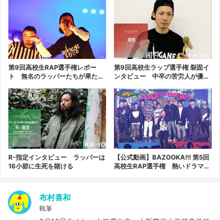
手権」も取材！
第9回高校生RAP選手権レポー
第9回高校生ラップ選手権 裂固イ
ト 無名のラッパーたちが果たし
ンタビュー 中卒の苦労人が優勝
た下克上
者に
R-指定インタビュー ラッパーは
【公式動画】BAZOOKA!!! 第5回
16小節に生死を賭ける
高校生RAP選手権 熱いドラマを
焼き付けろ
布村喜和
執筆