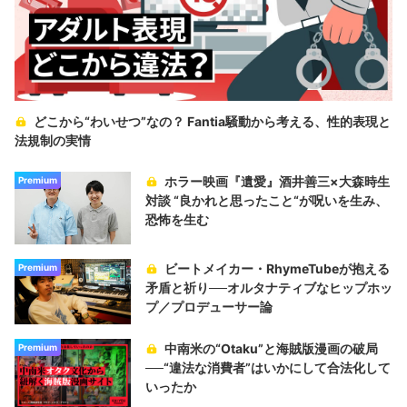
どこから“わいせつ”なの？ Fantia騒動から考える、性的表現と
法規制の実情
ホラー映画『遺愛』酒井善三×大森時生
Premium
対談 “良かれと思ったこと“が呪いを生み、
恐怖を生む
ビートメイカー・RhymeTubeが抱える
Premium
矛盾と祈り──オルタナティブなヒップホッ
プ／プロデューサー論
中南米の“Otaku”と海賊版漫画の破局
Premium
──“違法な消費者”はいかにして合法化して
いったか