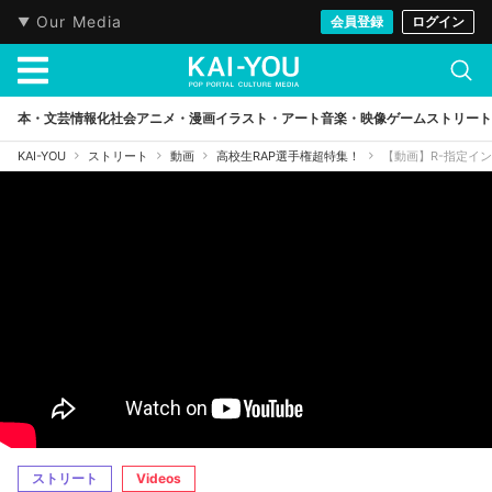
Our Media
会員登録
ログイン
本・文芸
情報化社会
アニメ・漫画
イラスト・アート
音楽・映像
ゲーム
ストリート
KAI-YOU
ストリート
動画
高校生RAP選手権超特集！
【動画】R-指定イ
ストリート
Videos