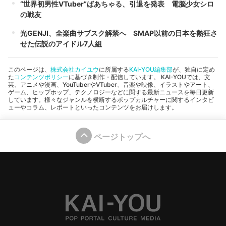
“世界初男性VTuber”ばあちゃる、引退を発表 電脳少女シロ
の戦友
光GENJI、全楽曲サブスク解禁へ SMAP以前の日本を熱狂さ
せた伝説のアイドル7人組
このページは、
株式会社カイユウ
に所属する
KAI-YOU編集部
が、独自に定め
た
コンテンツポリシー
に基づき制作・配信しています。 KAI-YOUでは、文
芸、アニメや漫画、YouTuberやVTuber、音楽や映像、イラストやアート、
ゲーム、ヒップホップ、テクノロジーなどに関する最新ニュースを毎日更新
しています。様々なジャンルを横断するポップカルチャーに関するインタビ
ューやコラム、レポートといったコンテンツをお届けします。
ページトップへ