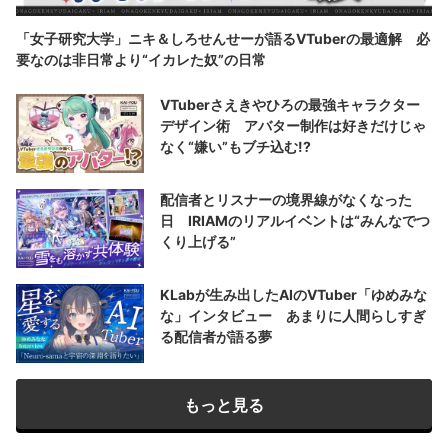
「女子研究大学」ニキ＆しろせんせーが語るVTuberの最適解 必
要なのは非日常より“イカレた奴”の日常
VTuberさえきやひろの最強キャラクター
デザイン術 アバター制作は好きだけじゃ
なく“嫌い”もブチ込む!?
配信者とリスナーの境界線がなくなった
日 IRIAMのリアルイベントは“みんなでつ
くり上げる”
KLabが生み出したAIのVTuber「ゆめみな
な」インタビュー あまりに人間らしすぎ
る配信者が語る夢
もっと見る