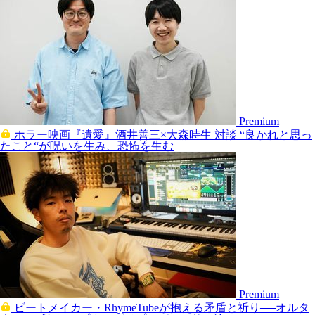
Premium
ホラー映画『遺愛』酒井善三×大森時生 対談 “良かれと思っ
たこと“が呪いを生み、恐怖を生む
Premium
ビートメイカー・RhymeTubeが抱える矛盾と祈り──オルタ