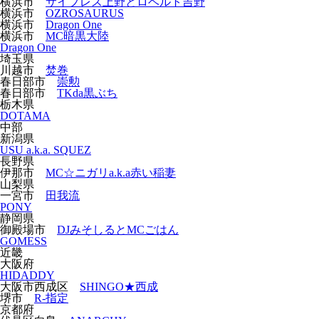
横浜市
サイプレス上野とロベルト吉野
横浜市
OZROSAURUS
横浜市
Dragon One
横浜市
MC暗黒大陸
Dragon One
埼玉県
川越市
焚巻
春日部市
崇勲
春日部市
TKda黒ぶち
栃木県
DOTAMA
中部
新潟県
USU a.k.a. SQUEZ
長野県
伊那市
MC☆ニガリa.k.a赤い稲妻
山梨県
一宮市
田我流
PONY
静岡県
御殿場市
DJみそしるとMCごはん
GOMESS
近畿
大阪府
HIDADDY
大阪市西成区
SHINGO★西成
堺市
R-指定
京都府