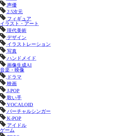
声優
2.5次元
フィギュア
イラスト・アート
現代美術
デザイン
イラストレーション
写真
ハンドメイド
画像生成AI
音楽・映像
ドラマ
映画
J-POP
歌い手
VOCALOID
バーチャルシンガー
K-POP
アイドル
ゲーム