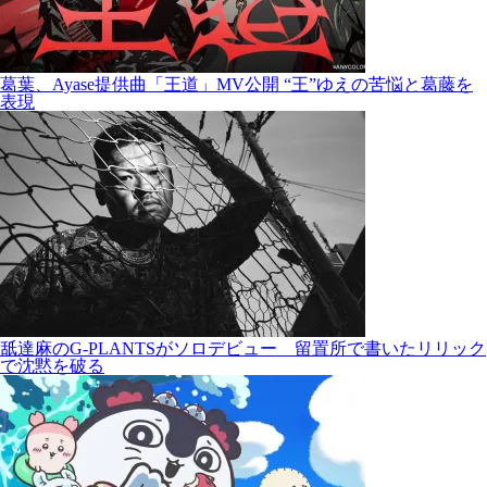
葛葉、Ayase提供曲「王道」MV公開 “王”ゆえの苦悩と葛藤を
表現
舐達麻のG-PLANTSがソロデビュー 留置所で書いたリリック
で沈黙を破る