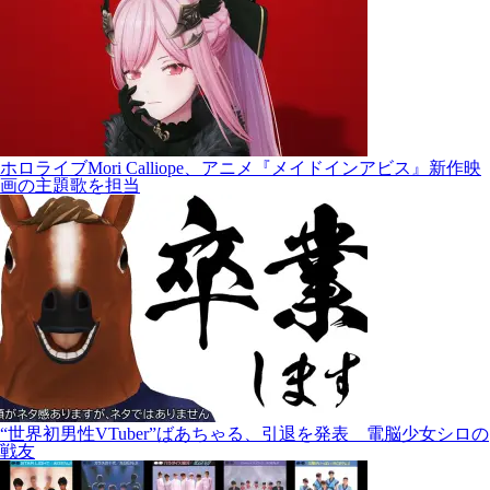
ホロライブMori Calliope、アニメ『メイドインアビス』新作映
画の主題歌を担当
“世界初男性VTuber”ばあちゃる、引退を発表 電脳少女シロの
戦友