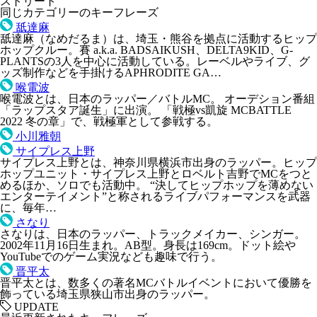
ストリート
同じカテゴリーのキーフレーズ
舐達麻
舐達麻（なめだるま）は、埼玉・熊谷を拠点に活動するヒップ
ホップクルー。賽 a.k.a. BADSAIKUSH、DELTA9KID、G-
PLANTSの3人を中心に活動している。レーベルやライブ、グ
ッズ制作などを手掛けるAPHRODITE GA…
喉電波
喉電波とは、日本のラッパー／バトルMC。 オーデション番組
「ラップスタア誕生」に出演。 「戦極vs凱旋 MCBATTLE
2022 冬の章」で、戦極軍として参戦する。
小川雅朝
サイプレス上野
サイプレス上野とは、神奈川県横浜市出身のラッパー。ヒップ
ホップユニット・サイプレス上野とロベルト吉野でMCをつと
めるほか、ソロでも活動中。 “決してヒップホップを薄めない
エンターテイメント”と称されるライブパフォーマンスを武器
に、毎年…
さなり
さなりは、日本のラッパー、トラックメイカー、シンガー。
2002年11月16日生まれ。AB型。身長は169cm。ドット絵や
YouTubeでのゲーム実況なども趣味で行う。
晋平太
晋平太とは、数多くの著名MCバトルイベントにおいて優勝を
飾っている埼玉県狭山市出身のラッパー。
UPDATE