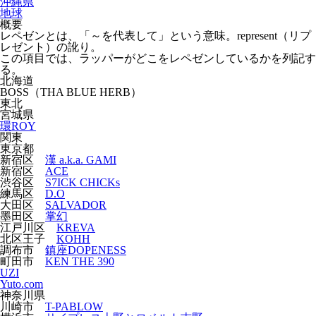
沖縄県
地球
概要
レペゼンとは、「～を代表して」という意味。represent（リプ
レゼント）の訛り。
この項目では、ラッパーがどこをレペゼンしているかを列記す
る。
北海道
BOSS（THA BLUE HERB）
東北
宮城県
環ROY
関東
東京都
新宿区
漢 a.k.a. GAMI
新宿区
ACE
渋谷区
S7ICK CHICKs
練馬区
D.O
大田区
SALVADOR
墨田区
掌幻
江戸川区
KREVA
北区王子
KOHH
調布市
鎮座DOPENESS
町田市
KEN THE 390
UZI
Yuto.com
神奈川県
川崎市
T-PABLOW