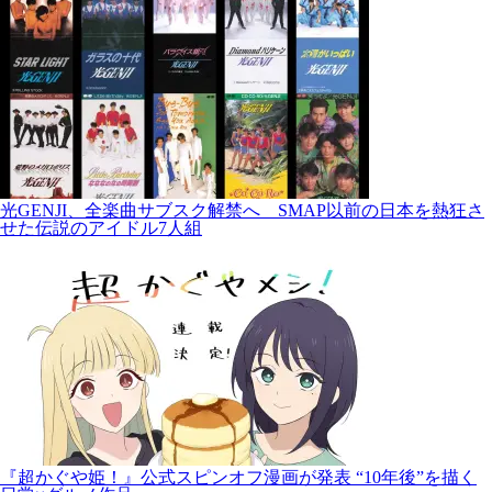
光GENJI、全楽曲サブスク解禁へ SMAP以前の日本を熱狂さ
せた伝説のアイドル7人組
『超かぐや姫！』公式スピンオフ漫画が発表 “10年後”を描く