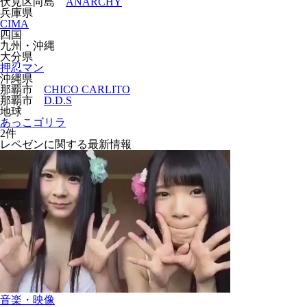
伏見区向島
ANARCHY
兵庫県
CIMA
四国
九州・沖縄
大分県
押忍マン
沖縄県
那覇市
CHICO CARLITO
那覇市
D.D.S
地球
あっこゴリラ
2件
レペゼンに関する最新情報
音楽・映像