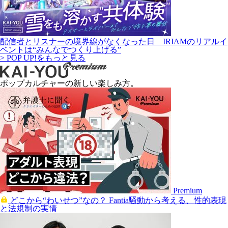
配信者とリスナーの境界線がなくなった日 IRIAMのリアルイ
ベントは“みんなでつくり上げる”
> POP UP!をもっと見る
ポップカルチャーの新しい楽しみ方。
Premium
どこから“わいせつ”なの？ Fantia騒動から考える、性的表現
と法規制の実情