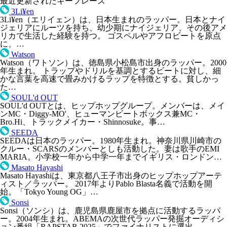
最近更新されたキーフレーズ
3Li¥en
3Li¥en（エリイェン）は、日本生まれのラッパー。日本とナイ
ジェリアにルーツを持ち、幼少期にナイジェリア、その後アメ
リカで生活した経験を持つ。 ゴスペルやアフロビートを原点
に、…
Watson
Watson（ワトソン）は、徳島県小松島市出身のラッパー。2000
年生まれ。 トラップやドリルを基調とするビートに対し、細
かな言葉を高速で畳みかけるラップを特徴とする。貧しかっ
た…
SOUL'd OUT
SOUL'd OUTとは、ヒップホップグループ。メンバーは、メイ
ンMC・Diggy-MO'、ヒューマンビートボックス兼MC・
Bro.Hi、トラックメイカー・Shinnosuke。事…
SEEDA
SEEDAは日本のラッパー。1980年生まれ。神奈川県川崎市の
クルー・SCARSのメンバーとしも活動した。妻は歌手のEMI
MARIA。小学校一年から中学一年までイギリス・ロンドン…
Masato Hayashi
Masato Hayashiは、東京都八王子市出身のヒップホップアーテ
ィスト／ラッパー。 2017年よりPablo Blasta名義で活動を開
始。「Tokyo Young OG」…
Sonsi
Sonsi（ソンシ）は、鹿児島県鹿屋市を拠点に活動するラッパ
ー。2004年生まれ。ABEMAの次世代ラッパー発掘オーディシ
ョン番組「RAPSTAR 2025」でファイナリストに選出…