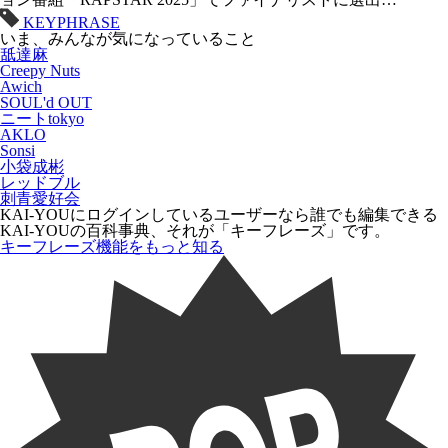
KEYPHRASE
いま、みんなが気になっていること
舐達麻
Creepy Nuts
Awich
SOUL'd OUT
ニートtokyo
AKLO
Sonsi
小袋成彬
レッドブル
刺青愛好会
KAI-YOUにログインしているユーザーなら
誰でも
編集できる
KAI-YOUの百科事典、それが「
キーフレーズ
」です。
キーフレーズ機能をもっと知る