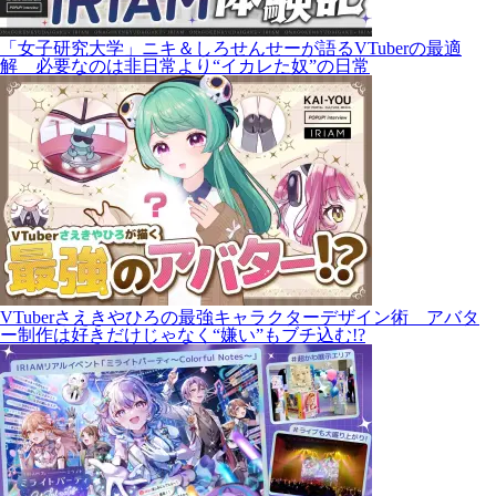
「女子研究大学」ニキ＆しろせんせーが語るVTuberの最適
解 必要なのは非日常より“イカレた奴”の日常
VTuberさえきやひろの最強キャラクターデザイン術 アバタ
ー制作は好きだけじゃなく“嫌い”もブチ込む!?