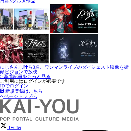
日常×グルメ作品
にじさんじ叶ら3名、ワンマンライブのダイジェスト映像を街
頭ビジョンで放映
> 新着記事をもっと見る
ご利用にはログインが必要です
IDでログイン
新規登録はこちら
ページトップへ
Twitter