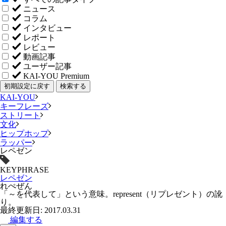
ニュース
コラム
インタビュー
レポート
レビュー
動画記事
ユーザー記事
KAI-YOU Premium
初期設定に戻す
検索する
KAI-YOU
キーフレーズ
ストリート
文化
ヒップホップ
ラッパー
レペゼン
KEYPHRASE
レペゼン
れぺぜん
「～を代表して」という意味。represent（リプレゼント）の訛
り。
最終更新日: 2017.03.31
編集する