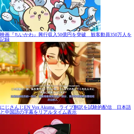
映画『ちいかわ』興行収入50億円を突破 観客動員350万人を
記録
にじさんじEN Vox Akuma、ライブ翻訳を試験的配信 日本語
と中国語の字幕をリアルタイム表示