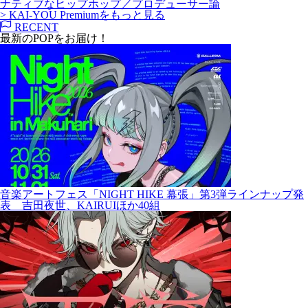
ナティブなヒップホップ／プロデューサー論
> KAI-YOU Premiumをもっと見る
RECENT
最新のPOPをお届け！
音楽アートフェス「NIGHT HIKE 幕張」第3弾ラインナップ発
表 吉田夜世、KAIRUIほか40組