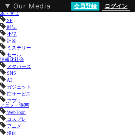
Our Media
会員登録
ログイン
KAI-YOU（カイユウ）- 世界と遊ぶポップカルチャーメディア
本・文芸
SF
雑誌
小説
評論
ミステリー
セール
情報化社会
メタバース
SNS
AI
ガジェット
ITサービス
アプリ
アニメ・漫画
WebToon
コスプレ
アニメ
漫画