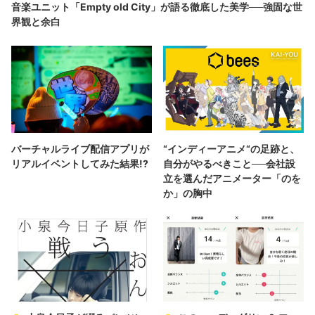
音楽ユニット「Empty old City」が語る徹底した美学──強固な世
界観と余白
バーチャルライブ配信アプリが
“インディーアニメ“の足跡と、
リアルイベントしてみた結果!?
自分がやるべきこと──会社設
立を選んだアニメーター「のを
か」の胸中