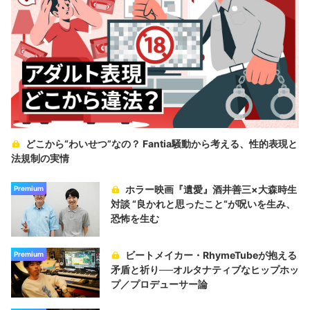
どこから“わいせつ”なの？ Fantia騒動から考える、性的表現と
法規制の実情
ホラー映画『遺愛』酒井善三×大森時生
Premium
対談 “良かれと思ったこと“が呪いを生み、
恐怖を生む
ビートメイカー・RhymeTubeが抱える
Premium
矛盾と祈り──オルタナティブなヒップホッ
プ／プロデューサー論