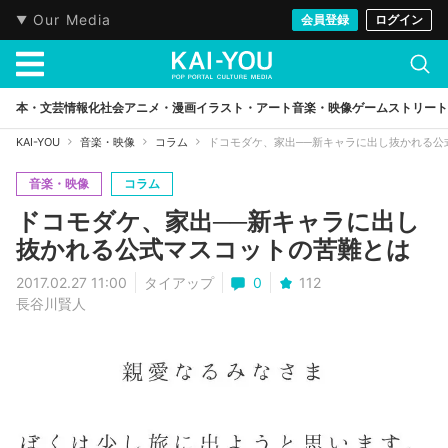
Our Media
会員登録
ログイン
本・文芸
情報化社会
アニメ・漫画
イラスト・アート
音楽・映像
ゲーム
ストリート
KAI-YOU
音楽・映像
コラム
ドコモダケ、家出──新キャラに出し抜かれる公
音楽・映像
コラム
ドコモダケ、家出──新キャラに出し
抜かれる公式マスコットの苦難とは
2017.02.27 11:00
タイアップ
0
112
長谷川賢人