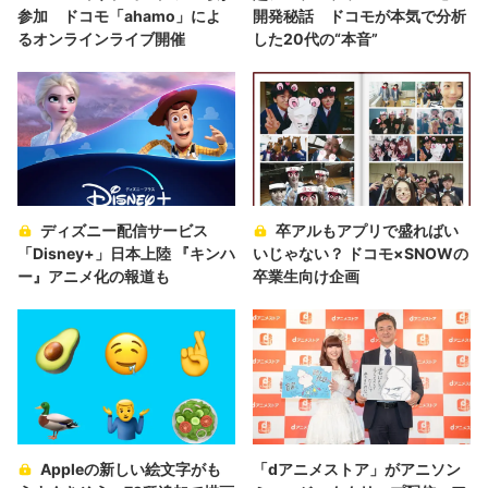
参加 ドコモ「ahamo」によ
開発秘話 ドコモが本気で分析
るオンラインライブ開催
した20代の“本音”
ディズニー配信サービス
卒アルもアプリで盛ればい
「Disney+」日本上陸 『キンハ
いじゃない？ ドコモ×SNOWの
ー』アニメ化の報道も
卒業生向け企画
Appleの新しい絵文字がも
「dアニメストア」がアニソン