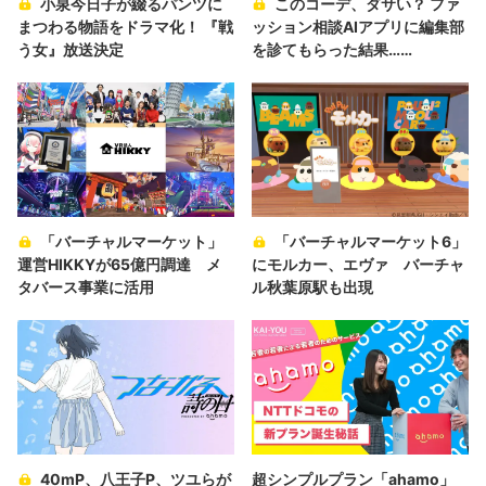
小泉今日子が綴るパンツに
このコーデ、ダサい？ ファ
まつわる物語をドラマ化！ 『戦
ッション相談AIアプリに編集部
う女』放送決定
を診てもらった結果……
「バーチャルマーケット」
「バーチャルマーケット6」
運営HIKKYが65億円調達 メ
にモルカー、エヴァ バーチャ
タバース事業に活用
ル秋葉原駅も出現
40mP、八王子P、ツユらが
超シンプルプラン「ahamo」