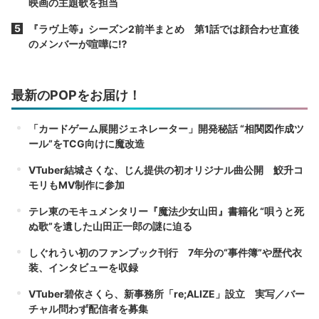
映画の主題歌を担当
『ラヴ上等』シーズン2前半まとめ 第1話では顔合わせ直後
のメンバーが喧嘩に⁉︎
最新のPOPをお届け！
「カードゲーム展開ジェネレーター」開発秘話 “相関図作成ツ
ール”をTCG向けに魔改造
VTuber結城さくな、じん提供の初オリジナル曲公開 鮫升コ
モリもMV制作に参加
テレ東のモキュメンタリー『魔法少女山田』書籍化 “唄うと死
ぬ歌”を遺した山田正一郎の謎に迫る
しぐれうい初のファンブック刊行 7年分の“事件簿”や歴代衣
装、インタビューを収録
VTuber碧依さくら、新事務所「re;ALIZE」設立 実写／バー
チャル問わず配信者を募集