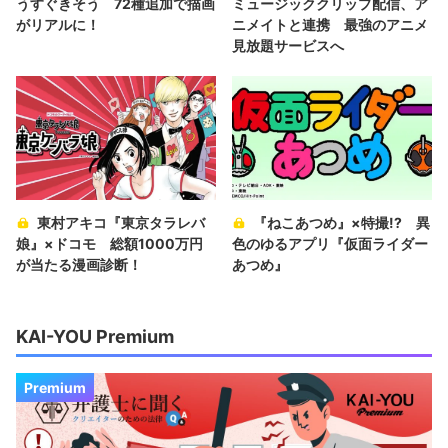
うすぐきそう 72種追加で描画
ミュージッククリップ配信、ア
がリアルに！
ニメイトと連携 最強のアニメ
見放題サービスへ
東村アキコ『東京タラレバ
『ねこあつめ』×特撮!? 異
娘』×ドコモ 総額1000万円
色のゆるアプリ『仮面ライダー
が当たる漫画診断！
あつめ』
KAI-YOU Premium
Premium