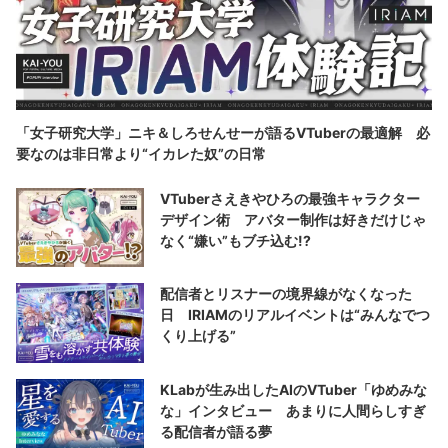
「女子研究大学」ニキ＆しろせんせーが語るVTuberの最適解 必
要なのは非日常より“イカレた奴”の日常
VTuberさえきやひろの最強キャラクター
デザイン術 アバター制作は好きだけじゃ
なく“嫌い”もブチ込む!?
配信者とリスナーの境界線がなくなった
日 IRIAMのリアルイベントは“みんなでつ
くり上げる”
KLabが生み出したAIのVTuber「ゆめみな
な」インタビュー あまりに人間らしすぎ
る配信者が語る夢