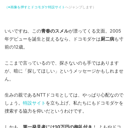
（※画像を押すと
ドコモダケ特設サイト
へジャンプします）
いいですね、この
青春のスメル
が漂ってくる文面。2005
年デビューを誕生と捉えるなら、ドコモダケは
厨二病
も寸
前の12歳。
ここまで言っているので、探さないのも手ではあります
が、暗に「探してほしい」というメッセージかもしれませ
ん。
生みの親であるNTTドコモとしては、やっぱり心配なので
しょう。
特設サイト
を立ち上げ、私たちにもドコモダケを
捜索する協力を仰いだというわけです。
しかも、
第一発見者には10万円の御礼付き
！ よもやドコ