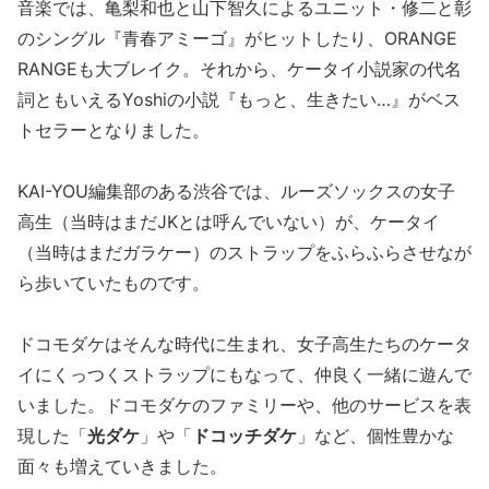
音楽では、亀梨和也と山下智久によるユニット・修二と彰
のシングル『青春アミーゴ』がヒットしたり、ORANGE
RANGEも大ブレイク。それから、ケータイ小説家の代名
詞ともいえるYoshiの小説『もっと、生きたい…』がベス
トセラーとなりました。
KAI-YOU編集部のある渋谷では、ルーズソックスの女子
高生（当時はまだJKとは呼んでいない）が、ケータイ
（当時はまだガラケー）のストラップをふらふらさせなが
ら歩いていたものです。
ドコモダケはそんな時代に生まれ、女子高生たちのケータ
イにくっつくストラップにもなって、仲良く一緒に遊んで
いました。ドコモダケのファミリーや、他のサービスを表
現した「
光ダケ
」や「
ドコッチダケ
」など、個性豊かな
面々も増えていきました。