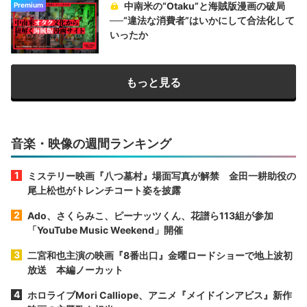
中南米の“Otaku”と海賊版漫画の破局
Premium
──“違法な消費者”はいかにして合法化して
いったか
もっと見る
音楽・映像の週間ランキング
ミステリー映画『八つ墓村』場面写真が解禁 金田一耕助役の
尾上松也がトレンチコート姿を披露
Ado、さくらみこ、ピーナッツくん、花譜ら113組が参加
「YouTube Music Weekend」開催
二宮和也主演の映画『8番出口』金曜ロードショーで地上波初
放送 本編ノーカット
ホロライブMori Calliope、アニメ『メイドインアビス』新作