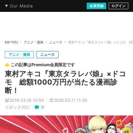
Our Media
本・文芸
情報化社会
アニメ・漫画
イラスト・アート
音楽・映像
会員登録
ゲーム
ログイン
ストリート
KAI-YOU
アニメ・漫画
ニュース
東村アキコ『東京タラレバ娘』×ドコモ 総
アニメ・漫画
ニュース
この記事はPremium会員限定です
東村アキコ『東京タラレバ娘』×ドコ
モ 総額1000万円が当たる漫画診
断！
2016.03.18 10:00
2026.03.11 11:30
コダック川口
0