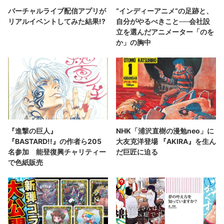
バーチャルライブ配信アプリが
“インディーアニメ“の足跡と、
リアルイベントしてみた結果!?
自分がやるべきこと──会社設
立を選んだアニメーター「のを
か」の胸中
『進撃の巨人』
NHK「浦沢直樹の漫勉neo」に
『BASTARD!!』の作者ら205
大友克洋登場 『AKIRA』を生ん
名参加 能登復興チャリティー
だ巨匠に迫る
で色紙販売