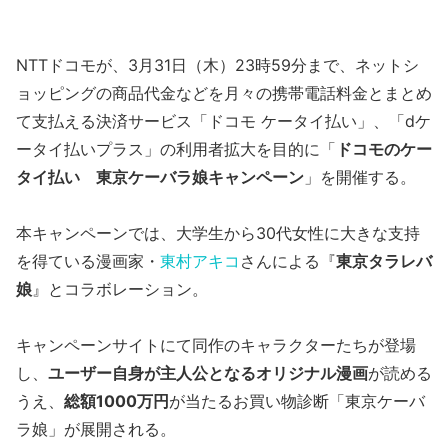
NTTドコモが、3月31日（木）23時59分まで、ネットシ
ョッピングの商品代金などを月々の携帯電話料金とまとめ
て支払える決済サービス「ドコモ ケータイ払い」、「dケ
ータイ払いプラス」の利用者拡大を目的に「
ドコモのケー
タイ払い 東京ケーバラ娘キャンペーン
」を開催する。
本キャンペーンでは、大学生から30代女性に大きな支持
を得ている漫画家・
東村アキコ
さんによる『
東京タラレバ
娘
』とコラボレーション。
キャンペーンサイトにて同作のキャラクターたちが登場
し、
ユーザー自身が主人公となるオリジナル漫画
が読める
うえ、
総額1000万円
が当たるお買い物診断「東京ケーバ
ラ娘」が展開される。