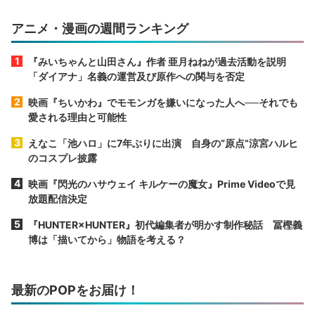
アニメ・漫画の週間ランキング
『みいちゃんと山田さん』作者 亜月ねねが過去活動を説明
「ダイアナ」名義の運営及び原作への関与を否定
映画『ちいかわ』でモモンガを嫌いになった人へ──それでも
愛される理由と可能性
えなこ「池ハロ」に7年ぶりに出演 自身の“原点”涼宮ハルヒ
のコスプレ披露
映画『閃光のハサウェイ キルケーの魔女』Prime Videoで見
放題配信決定
『HUNTER×HUNTER』初代編集者が明かす制作秘話 冨樫義
博は「描いてから」物語を考える？
最新のPOPをお届け！