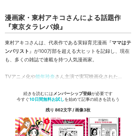
漫画家・東村アキコさんによる話題作
『東京タラレバ娘』
東村アキコさんは、代表作である実録育児漫画『
ママはテ
ンパリスト
』が100万部を超える大ヒットを記録し、現在
も、多くの雑誌で連載を持つ人気漫画家。
TVアニメ化や
能年玲奈
さん主演で実写映画化された...
続きを読むには
メンバーシップ登録
が必要です
今すぐ
10日間無料お試し
を始めて記事の続きを読もう
残り 862文字 / 画像3枚