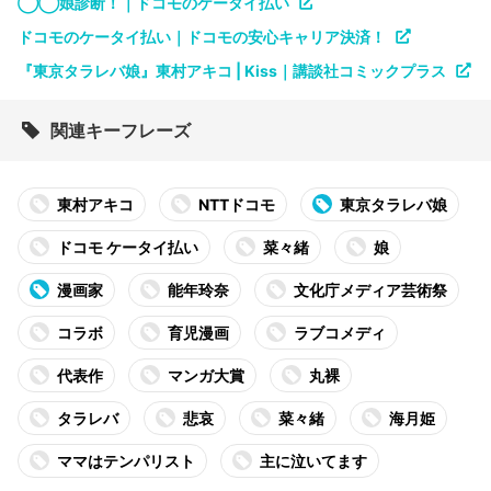
◯◯娘診断！｜ドコモのケータイ払い
ドコモのケータイ払い｜ドコモの安心キャリア決済！
『東京タラレバ娘』東村アキコ | Kiss｜講談社コミックプラス
関連キーフレーズ
東村アキコ
NTTドコモ
東京タラレバ娘
ドコモ ケータイ払い
菜々緒
娘
漫画家
能年玲奈
文化庁メディア芸術祭
コラボ
育児漫画
ラブコメディ
代表作
マンガ大賞
丸裸
タラレバ
悲哀
菜々緒
海月姫
ママはテンパリスト
主に泣いてます