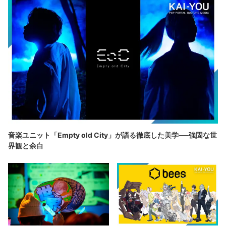
音楽ユニット「Empty old City」が語る徹底した美学──強固な世
界観と余白