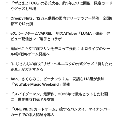
「ずとまよTCG」の公式大会、約3年ぶりに開催 限定カード
やグッズも登場
Creepy Nuts、12万人動員の国内アリーナツアー開催 全国8
都市で12公演
eスポーツチームVARREL、初のAITuber「LUMA」発表 デ
ビュー配信はマゴ選手とコラボ
兎田ぺこらや宝鐘マリンをデコって強化！ ホロライブのシー
ル帳×戦略ゲーム発売へ
“にじさんじの雨女”リゼ・ヘルエスタの公式グッズ「折りたた
み傘」がガチすぎる
Ado、さくらみこ、ピーナッツくん、花譜ら113組が参加
「YouTube Music Weekend」開催
『スパイダーマン』最新作、2026年で最もヒットした映画
に 世界興収11億ドル突破
『ONE PIECEカードゲーム』擁するバンダイ、マイナンバー
カードでの本人認証を導入