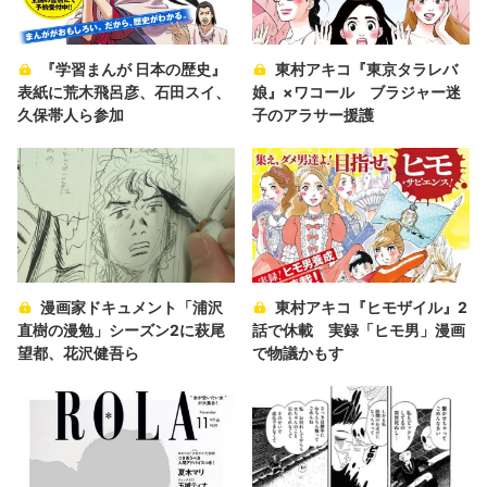
『学習まんが 日本の歴史』
東村アキコ『東京タラレバ
表紙に荒木飛呂彦、石田スイ、
娘』×ワコール ブラジャー迷
久保帯人ら参加
子のアラサー援護
漫画家ドキュメント「浦沢
東村アキコ『ヒモザイル』2
直樹の漫勉」シーズン2に萩尾
話で休載 実録「ヒモ男」漫画
望都、花沢健吾ら
で物議かもす