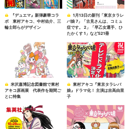
『デュエマ』新弾豪華コラ
1月13日の新刊「東京タラレ
ボ 東村アキコ、中村佑介、三
バ娘 7」「古見さんは、コミュ
輪士郎らがデザイン
症です。 2」「早乙女選手、ひ
たかくす 1」など521冊
米沢嘉博記念図書館で東村
東村アキコ『東京タラレバ
アキコ原画展 代表作を期間ご
娘』ドラマ化！ 主演は吉高由里
とに特集
子