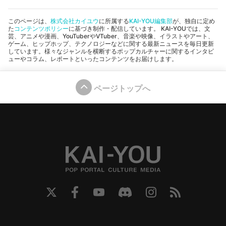
このページは、
株式会社カイユウ
に所属する
KAI-YOU編集部
が、独自に定め
た
コンテンツポリシー
に基づき制作・配信しています。 KAI-YOUでは、文
芸、アニメや漫画、YouTuberやVTuber、音楽や映像、イラストやアート、
ゲーム、ヒップホップ、テクノロジーなどに関する最新ニュースを毎日更新
しています。様々なジャンルを横断するポップカルチャーに関するインタビ
ューやコラム、レポートといったコンテンツをお届けします。
ページトップへ