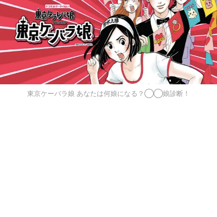
東京ケーバラ娘 あなたは何娘になる？◯◯娘診断！