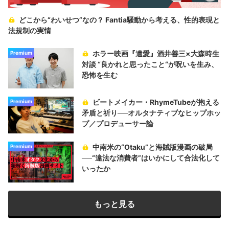
どこから“わいせつ”なの？ Fantia騒動から考える、性的表現と
法規制の実情
ホラー映画『遺愛』酒井善三×大森時生
Premium
対談 “良かれと思ったこと“が呪いを生み、
恐怖を生む
ビートメイカー・RhymeTubeが抱える
Premium
矛盾と祈り──オルタナティブなヒップホッ
プ／プロデューサー論
中南米の“Otaku”と海賊版漫画の破局
Premium
──“違法な消費者”はいかにして合法化して
いったか
もっと見る