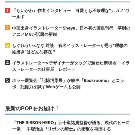
『ちいかわ』作者インタビュー 可愛くも不条理な“ナガノ“ワ
ールド
中国出身イラストレーターSheya、日本初の画集刊行 卒制の
アニメMVが話題の新鋭
しぐれうい×なな 対談 有名イラストレーターが思う“理想の
絵描き”はどんな存在？
イラストレーター×デザイナーがタッグで魅せた新境地 「イラ
ストレーターの仕事展」レポート
ホラー展覧会「記憶汚染展」が映画『Backrooms』とコラ
ボ 記憶力を試すWebゲームも公開
最新のPOPをお届け！
『THE RIBBON HERO』五十嵐祐貴監督が語る、現代のヒーロ
ー像──手塚治虫『リボンの騎士』の衝撃を再演する