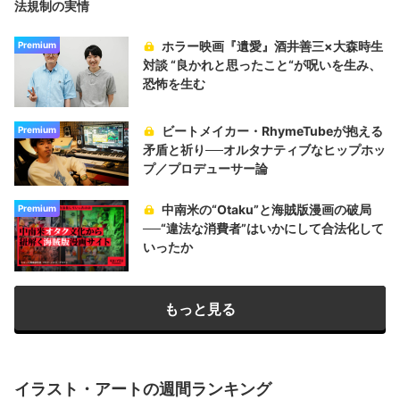
法規制の実情
ホラー映画『遺愛』酒井善三×大森時生
Premium
対談 “良かれと思ったこと“が呪いを生み、
恐怖を生む
ビートメイカー・RhymeTubeが抱える
Premium
矛盾と祈り──オルタナティブなヒップホッ
プ／プロデューサー論
中南米の“Otaku”と海賊版漫画の破局
Premium
──“違法な消費者”はいかにして合法化して
いったか
もっと見る
イラスト・アートの週間ランキング