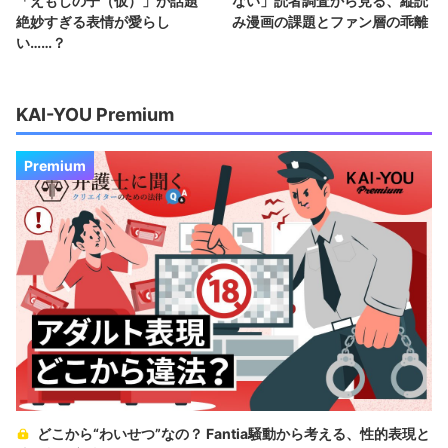
「えもじの子（仮）」が話題
ない」読者調査から見る、縦読
絶妙すぎる表情が愛らし
み漫画の課題とファン層の乖離
い……？
KAI-YOU Premium
Premium
どこから“わいせつ”なの？ Fantia騒動から考える、性的表現と