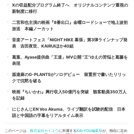
Xの収益配分プログラム終了へ オリジナルコンテンツ重視の
新制度に移行
二宮和也主演の映画『8番出口』金曜ロードショーで地上波初
放送 本編ノーカット
音楽アートフェス「NIGHT HIKE 幕張」第3弾ラインナップ発
表 吉田夜世、KAIRUIほか40組
葛葉、Ayase提供曲「王道」MV公開 “王”ゆえの苦悩と葛藤を
表現
舐達麻のG-PLANTSがソロデビュー 留置所で書いたリリッ
クで沈黙を破る
映画『ちいかわ』興行収入50億円を突破 観客動員350万人
を記録
にじさんじEN Vox Akuma、ライブ翻訳を試験的配信 日本
語と中国語の字幕をリアルタイム表示
このページは、
株式会社カイユウ
に所属する
KAI-YOU編集部
が、独自に定め