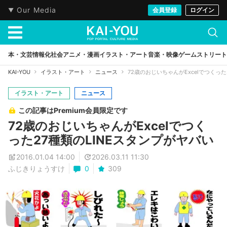
Our Media
会員登録
ログイン
本・文芸
情報化社会
アニメ・漫画
イラスト・アート
音楽・映像
ゲーム
ストリート
KAI-YOU
イラスト・アート
ニュース
72歳のおじいちゃんがExcelでつくった
イラスト・アート
ニュース
この記事はPremium会員限定です
72歳のおじいちゃんがExcelでつく
った27種類のLINEスタンプがヤバい
2016.01.04 14:00
2026.03.11 11:30
ふじきりょうすけ
0
309