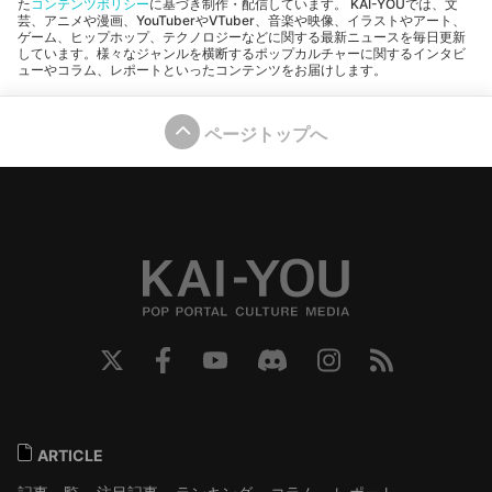
た
コンテンツポリシー
に基づき制作・配信しています。 KAI-YOUでは、文
芸、アニメや漫画、YouTuberやVTuber、音楽や映像、イラストやアート、
ゲーム、ヒップホップ、テクノロジーなどに関する最新ニュースを毎日更新
しています。様々なジャンルを横断するポップカルチャーに関するインタビ
ューやコラム、レポートといったコンテンツをお届けします。
ページトップへ
ARTICLE