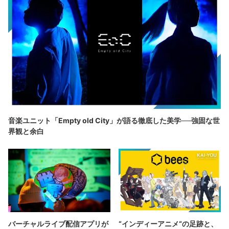
音楽ユニット「Empty old City」が語る徹底した美学──強固な世
界観と余白
バーチャルライブ配信アプリが
“インディーアニメ“の足跡と、