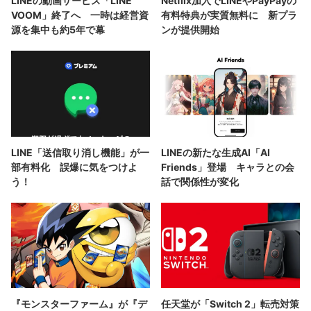
LINEの動画サービス「LINE
Netflix加入でLINEやPayPayの
VOOM」終了へ 一時は経営資
有料特典が実質無料に 新プラ
源を集中も約5年で幕
ンが提供開始
LINE「送信取り消し機能」が一
LINEの新たな生成AI「AI
部有料化 誤爆に気をつけよ
Friends」登場 キャラとの会
う！
話で関係性が変化
『モンスターファーム』が『デ
任天堂が「Switch 2」転売対策