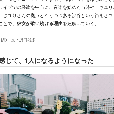
ライブでの経験を中心に、音楽を始めた当時や、さユり
、さユりさんの拠点となりつつある渋谷という街をさユ
ことで、
彼女が歌い続ける理由
を紐解いていく。
雄弥 文：恩田雄多
感じて、1人になるようになった