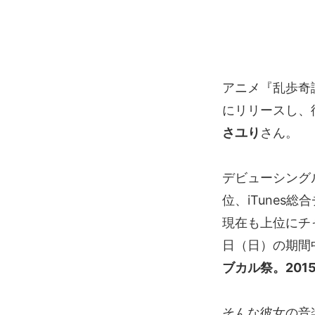
アニメ『乱歩奇譚 
にリリースし、
さユり
さん。
デビューシング
位、iTunes
現在も上位にチ
日（日）の期間
ブカル祭。201
そんな彼女の音