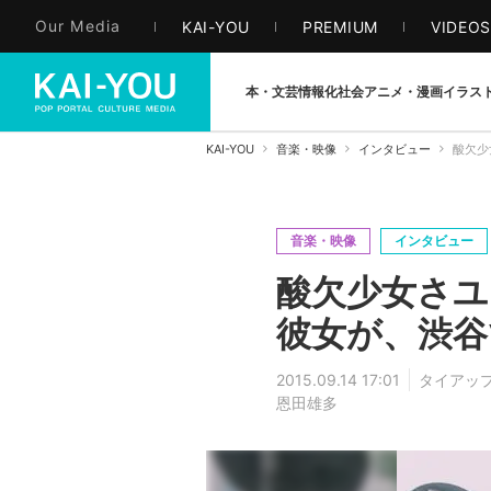
Our Media
KAI-YOU
PREMIUM
VIDEO
本・文芸
情報化社会
アニメ・漫画
イラス
KAI-YOU
音楽・映像
インタビュー
酸欠少
音楽・映像
インタビュー
酸欠少女さユ
彼女が、渋谷
2015.09.14 17:01
タイアッ
恩田雄多