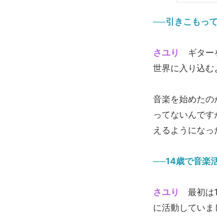
──引きこもっ
さユり
ギターを
世界に入り込む
音楽を始めたの
ってないんです
えるようになっ
──14歳で音
さユり
最初は1
に活動していま