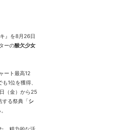
ヅキ』を8月26日
ターの
酸欠少女
ート最高12
でも1位を獲得、
日（金）から25
結する祭典「
シ
る。
た、精力的な活