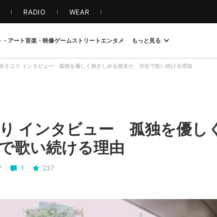
S
RADIO
WEAR
ト・アート
音楽・映像
ゲーム
ストリート
エンタメ
もっと見る
女さユり インタビュー 孤独を優しく抱きしめる彼女が、渋谷で歌い続ける理由
り インタビュー 孤独を優し
で歌い続ける理由
プ
1
237