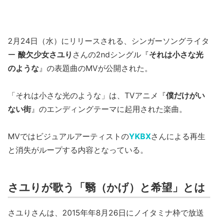
2月24日（水）にリリースされる、シンガーソングライタ
ー
酸欠少女さユり
さんの2ndシングル『
それは小さな光
のような
』の表題曲のMVが公開された。
「それは小さな光のような」は、TVアニメ『
僕だけがい
ない街
』のエンディングテーマに起用された楽曲。
MVではビジュアルアーティストの
YKBX
さんによる再生
と消失がループする内容となっている。
さユりが歌う「翳（かげ）と希望」とは
さユりさんは、2015年年8月26日にノイタミナ枠で放送