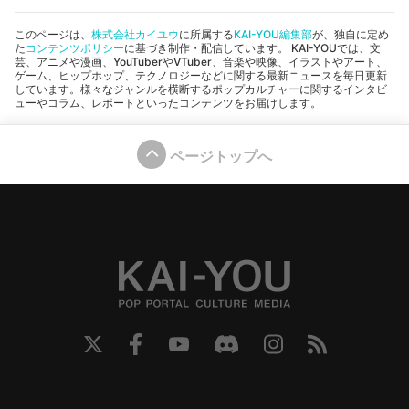
このページは、
株式会社カイユウ
に所属する
KAI-YOU編集部
が、独自に定め
た
コンテンツポリシー
に基づき制作・配信しています。 KAI-YOUでは、文
芸、アニメや漫画、YouTuberやVTuber、音楽や映像、イラストやアート、
ゲーム、ヒップホップ、テクノロジーなどに関する最新ニュースを毎日更新
しています。様々なジャンルを横断するポップカルチャーに関するインタビ
ューやコラム、レポートといったコンテンツをお届けします。
ページトップへ