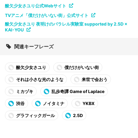
酸欠少女さユり公式Webサイト
TVアニメ「僕だけがいない街」公式サイト
酸欠少女さユり 夜明けのパラレル実験室 supported by 2.5D ×
KAI-YOU
関連キーフレーズ
酸欠少女さユり
僕だけがいない街
それは小さな光のような
来世で会おう
ミカヅキ
乱歩奇譚 Game of Laplace
渋谷
ノイタミナ
YKBX
グラフィックガール
2.5D