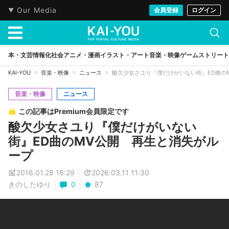
Our Media
会員登録
ログイン
本・文芸
情報化社会
アニメ・漫画
イラスト・アート
音楽・映像
ゲーム
ストリート
KAI-YOU
音楽・映像
ニュース
酸欠少女さユり『僕だけがいない街』ED曲の
音楽・映像
ニュース
この記事はPremium会員限定です
酸欠少女さユり『僕だけがいない
街』ED曲のMV公開 再生と消失がル
ープ
2016.01.28 16:29
2026.03.11 11:30
きのしたゆり
0
87