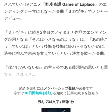
されていたTVアニメ『
乱歩奇譚 Game of Laplace
』のエ
ンディングテーマにもなった楽曲「
ミカヅキ
」でメジャー
デビュー。
「ミカヅキ」に続き2度目のノイタミナ作品のエンディン
グ起用となる「それは小さな光のような」は、「あの時こ
うしていれば」という後悔を後悔に終わらせないために、
過去に挑んで未来を変えていくという決意を歌った楽曲。
『僕だけがいない街』の主人公である藤沼悟の思いとも重
なる、さユりさ...
続きを読むには
メンバーシップ登録
が必要です
今すぐ
10日間無料お試し
を始めて記事の続きを読もう
残り 734文字 / 画像1枚