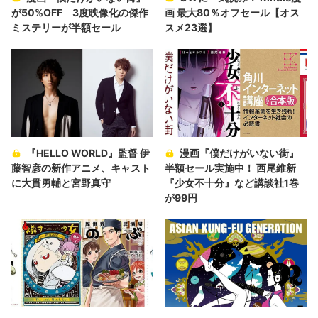
が50%OFF 3度映像化の傑作
画 最大80％オフセール【オス
ミステリーが半額セール
スメ23選】
『HELLO WORLD』監督 伊
漫画『僕だけがいない街』
藤智彦の新作アニメ、キャスト
半額セール実施中！ 西尾維新
に大貫勇輔と宮野真守
『少女不十分』など講談社1巻
が99円