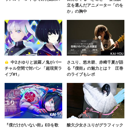
立を選んだアニメーター「のを
か」の胸中
中2さゆりと波羅ノ鬼がバー
さユり、悠木碧、赤﨑千夏が語
チャル空間で対バン 「超現実ラ
る『僕街』の魅力とは？ 圧巻
イブ#1」
のライブもレポ
『僕だけがいない街』EDを歌
酸欠少女さユりがグラフィック