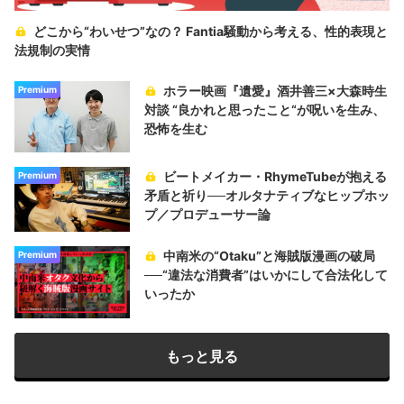
どこから“わいせつ”なの？ Fantia騒動から考える、性的表現と
法規制の実情
ホラー映画『遺愛』酒井善三×大森時生
Premium
対談 “良かれと思ったこと“が呪いを生み、
恐怖を生む
ビートメイカー・RhymeTubeが抱える
Premium
矛盾と祈り──オルタナティブなヒップホッ
プ／プロデューサー論
中南米の“Otaku”と海賊版漫画の破局
Premium
──“違法な消費者”はいかにして合法化して
いったか
もっと見る