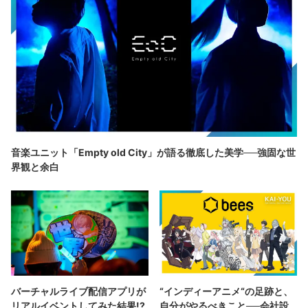
音楽ユニット「Empty old City」が語る徹底した美学──強固な世
界観と余白
バーチャルライブ配信アプリが
“インディーアニメ“の足跡と、
リアルイベントしてみた結果!?
自分がやるべきこと──会社設