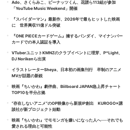
Ado、さくらみこ、ピーナッツくん、花譜ら113組が参加
「YouTube Music Weekend」開催
『スパイダーマン』最新作、2026年で最もヒットした映画
に 世界興収11億ドル突破
『ONE PIECEカードゲーム』擁するバンダイ、マイナンバー
カードでの本人認証を導入
VTuberユニットKMNZのクラブイベントに理芽、P*Light、
DJ Norikenら出演
イラストレーターSheya、日本初の画集刊行 卒制のアニメ
MVが話題の新鋭
映画『ちいかわ』劇伴曲、Biilboard JAPAN急上昇チャート
TOP10を半分占拠
“存在しないアニメ”のOP映像から新規IP創出 KUROGO×講
談社が新プロジェクト始動
映画『ちいかわ』でモモンガを嫌いになった人へ──それでも
愛される理由と可能性