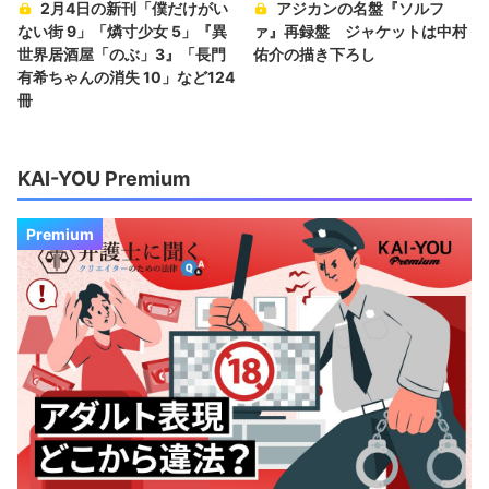
2月4日の新刊「僕だけがい
アジカンの名盤『ソルフ
ない街 9」「燐寸少女 5」『異
ァ』再録盤 ジャケットは中村
世界居酒屋「のぶ」3』「長門
佑介の描き下ろし
有希ちゃんの消失 10」など124
冊
KAI-YOU Premium
Premium