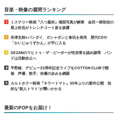
音楽・映像の週間ランキング
ミステリー映画『八つ墓村』場面写真が解禁 金田一耕助役の
尾上松也がトレンチコート姿を披露
米津玄師×バンダイ、ガシャポンと食玩を発売 歴代CDや
「かいじゅうずかん」が手に入る
GEZANのマヒトゥ・ザ・ピーポーが性加害を認め謝罪 バン
ドは活動休止へ
平野綾、デビュー25周年記念ライブをCOTTON CLUBで開
催 声優、歌手、俳優の歩みを網羅
カルトホラー映画『キラートマト』35年ぶりの新作公開 知
的な“殺人トマト”が襲いかかる
最新のPOPをお届け！