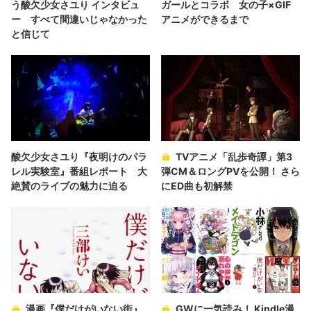
う酸欠少女さユり インタビュ
ガールとコラボ 女の子×GIF
ー すべて間違いじゃなかった
アニメができるまで
と信じて
酸欠少女さユり『夜明けのパラ
TVアニメ「乱歩奇譚」第3
レル実験室』番組レポート 大
弾CM＆ロングPVを公開！ さら
絶賛のライブの魅力に迫る
にED曲も初解禁
漫画『僕だけがいない街』
GWに一気読み！ Kindle漫