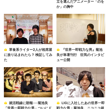
立を選んだアニメーター「のを
か」の胸中
草食系ライター2人が相席屋
『世界一即戦力な男』菊池
に放り込まれたら？ 検証してみ
良が単著刊行 狂気のインタビ
た
ュー公開
就活戦線に朗報──菊池良
LIGに入社したあの世界一即
「世界一即戦力な男」ついにド
戦力な男・菊池良、ニコニコ超