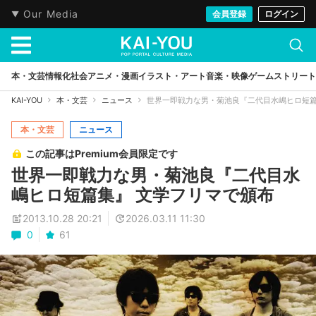
Our Media
会員登録
ログイン
本・文芸
情報化社会
アニメ・漫画
イラスト・アート
音楽・映像
ゲーム
ストリート
KAI-YOU
本・文芸
ニュース
世界一即戦力な男・菊池良『二代目水嶋ヒロ短篇
本・文芸
ニュース
この記事はPremium会員限定です
世界一即戦力な男・菊池良『二代目水
嶋ヒロ短篇集』 文学フリマで頒布
2013.10.28 20:21
2026.03.11 11:30
0
61