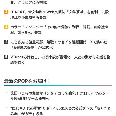
白、グラビアにも挑戦
U-NEXT、全文無料のWeb文芸誌「文学茶釜」を創刊 九段
理江や小袋成彬ら参加
ホラーアンソロジー『その他の危険』刊行 背筋、斜線堂有
紀、梨ら6人が参加
にじさんじ健屋花那、短歌エッセイを連載開始 Xで紡いだ
「#健屋の短歌」が公式化
VTuberみけねこ。の初小説が書籍化 人との繋がりを巡る物
語を描く
最新のPOPをお届け！
兎田ぺこらや宝鐘マリンをデコって強化！ ホロライブのシー
ル帳×戦略ゲーム発売へ
“にじさんじの雨女”リゼ・ヘルエスタの公式グッズ「折りたた
み傘」がガチすぎる