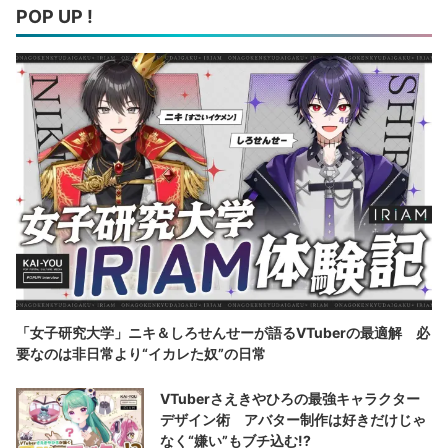
POP UP !
「女子研究大学」ニキ＆しろせんせーが語るVTuberの最適解 必
要なのは非日常より“イカレた奴”の日常
VTuberさえきやひろの最強キャラクター
デザイン術 アバター制作は好きだけじゃ
なく“嫌い”もブチ込む!?