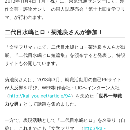
2013年11月4日（月・祝）に、東京流通センターにて、創
作文芸・評論オンリーの同人誌即売会「第十七回文学フリ
マ」が行われます。
二代目水嶋ヒロ・菊池良さんが参加！
「文学フリマ」にて、二代目水嶋ヒロ・菊池良さんらが出
展、『二代目水嶋ヒロ短篇集』を頒布すると発表し、特設
サイトも公開しています。
菊池良さんは、2013年3月、就職活動用の自己PRサイト
が大反響を呼び、WEB制作会社・LIGへインターン入社
（
http://kai-you.net/article/94
）を決めた
「世界一即戦
力な男」
として話題を集めました。
一方で、表現活動として「二代目水嶋ヒロ」を名乗り（自
称）、これまでにも「文学フリマ」（
http://kai-