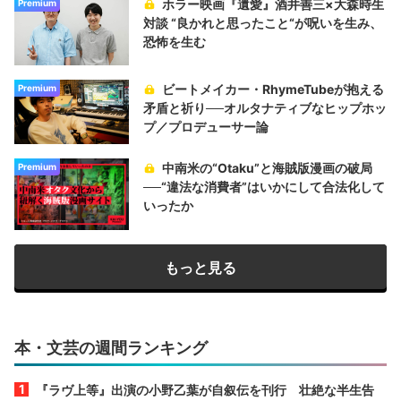
ホラー映画『遺愛』酒井善三×大森時生
Premium
対談 “良かれと思ったこと“が呪いを生み、
恐怖を生む
ビートメイカー・RhymeTubeが抱える
Premium
矛盾と祈り──オルタナティブなヒップホッ
プ／プロデューサー論
中南米の“Otaku”と海賊版漫画の破局
Premium
──“違法な消費者”はいかにして合法化して
いったか
もっと見る
本・文芸の週間ランキング
『ラヴ上等』出演の小野乙葉が自叙伝を刊行 壮絶な半生告