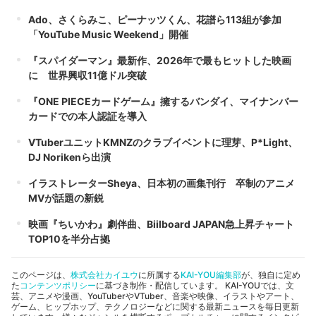
Ado、さくらみこ、ピーナッツくん、花譜ら113組が参加
「YouTube Music Weekend」開催
『スパイダーマン』最新作、2026年で最もヒットした映画
に 世界興収11億ドル突破
『ONE PIECEカードゲーム』擁するバンダイ、マイナンバー
カードでの本人認証を導入
VTuberユニットKMNZのクラブイベントに理芽、P*Light、
DJ Norikenら出演
イラストレーターSheya、日本初の画集刊行 卒制のアニメ
MVが話題の新鋭
映画『ちいかわ』劇伴曲、Biilboard JAPAN急上昇チャート
TOP10を半分占拠
このページは、
株式会社カイユウ
に所属する
KAI-YOU編集部
が、独自に定め
た
コンテンツポリシー
に基づき制作・配信しています。 KAI-YOUでは、文
芸、アニメや漫画、YouTuberやVTuber、音楽や映像、イラストやアート、
ゲーム、ヒップホップ、テクノロジーなどに関する最新ニュースを毎日更新