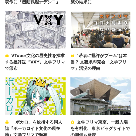
表作に『機動戦艦ナデシコ』
減の結果に
VTuber文化の歴史性を探求
“若者に批評がブーム”は本
する批評誌『VXY』文学フリマ
当？ 文芸系即売会「文学フリ
で頒布
マ」活況の理由
「ボカロ」を総括する同人
文学フリマ東京、一般入場
誌『ボーカロイド文化の現在
を有料化 東京ビッグサイトで
地』文学フリマで頒布
の開催も発表