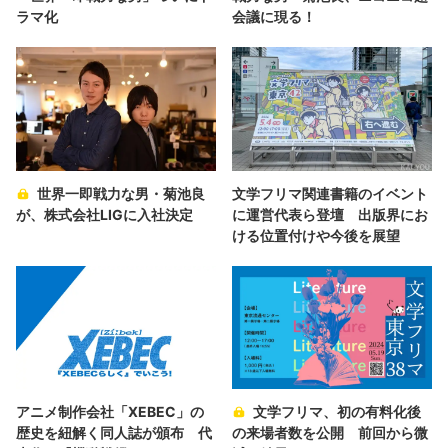
ラマ化
会議に現る！
世界一即戦力な男・菊池良
文学フリマ関連書籍のイベント
が、株式会社LIGに入社決定
に運営代表ら登壇 出版界にお
ける位置付けや今後を展望
アニメ制作会社「XEBEC」の
文学フリマ、初の有料化後
歴史を紐解く同人誌が頒布 代
の来場者数を公開 前回から微