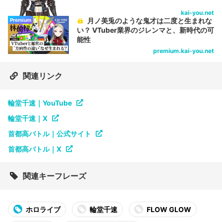
kai-you.net
月ノ美兎のような鬼才は二度と生まれな
Premium
い？ VTuber業界のジレンマと、新時代の可
能性
premium.kai-you.net
関連リンク
輪堂千速｜YouTube
輪堂千速｜X
首都高バトル｜公式サイト
首都高バトル｜X
関連キーフレーズ
ホロライブ
輪堂千速
FLOW GLOW