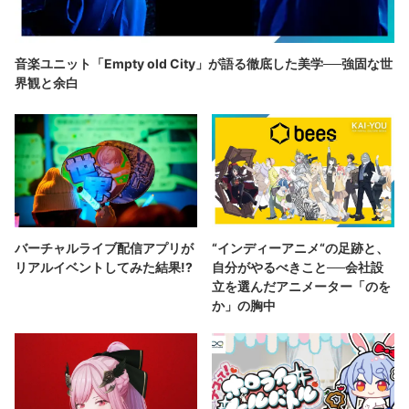
音楽ユニット「Empty old City」が語る徹底した美学──強固な世
界観と余白
バーチャルライブ配信アプリが
“インディーアニメ“の足跡と、
リアルイベントしてみた結果!?
自分がやるべきこと──会社設
立を選んだアニメーター「のを
か」の胸中