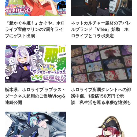
『超かぐや姫！』かぐや、ホロ
ネットカルチャー題材のアパレ
ライブ宝鐘マリンの7周年ライ
ルブランド「VTee」始動 ホ
ブにゲスト出演
ロライブとコラボ決定
栃木県、ホロライブ ラプラス・
ホロライブ所属タレントへの誹
ダークネス起用のご当地Vlogを
謗中傷、1投稿150万円で示
連続公開
談 私生活を巡る卑猥な憶測も