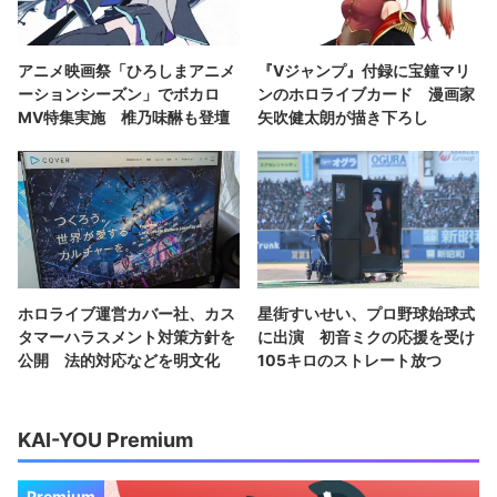
アニメ映画祭「ひろしまアニメ
『Vジャンプ』付録に宝鐘マリ
ーションシーズン」でボカロ
ンのホロライブカード 漫画家
MV特集実施 椎乃味醂も登壇
矢吹健太朗が描き下ろし
ホロライブ運営カバー社、カス
星街すいせい、プロ野球始球式
タマーハラスメント対策方針を
に出演 初音ミクの応援を受け
公開 法的対応などを明文化
105キロのストレート放つ
KAI-YOU Premium
Premium