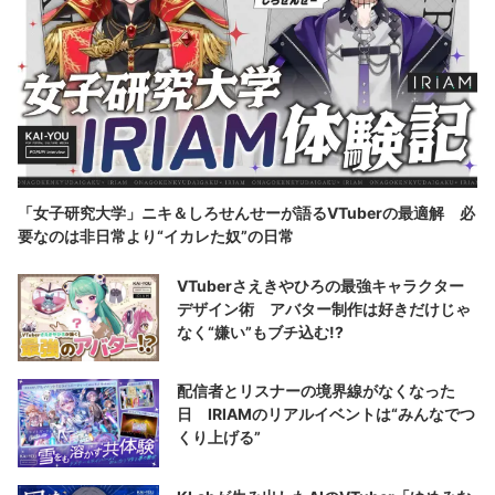
「女子研究大学」ニキ＆しろせんせーが語るVTuberの最適解 必
要なのは非日常より“イカレた奴”の日常
VTuberさえきやひろの最強キャラクター
デザイン術 アバター制作は好きだけじゃ
なく“嫌い”もブチ込む!?
配信者とリスナーの境界線がなくなった
日 IRIAMのリアルイベントは“みんなでつ
くり上げる”