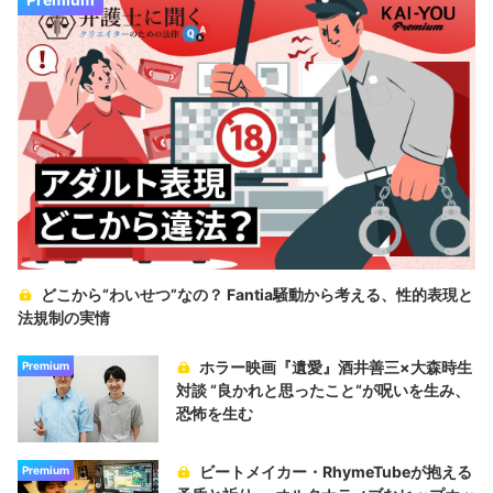
どこから“わいせつ”なの？ Fantia騒動から考える、性的表現と
法規制の実情
ホラー映画『遺愛』酒井善三×大森時生
Premium
対談 “良かれと思ったこと“が呪いを生み、
恐怖を生む
ビートメイカー・RhymeTubeが抱える
Premium