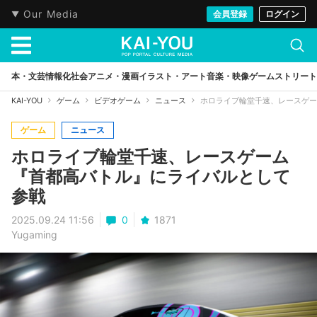
Our Media
会員登録
ログイン
本・文芸
情報化社会
アニメ・漫画
イラスト・アート
音楽・映像
ゲーム
ストリート
KAI-YOU
ゲーム
ビデオゲーム
ニュース
ホロライブ輪堂千速、レースゲー
ゲーム
ニュース
ホロライブ輪堂千速、レースゲーム
『首都高バトル』にライバルとして
参戦
2025.09.24 11:56
0
1871
Yugaming