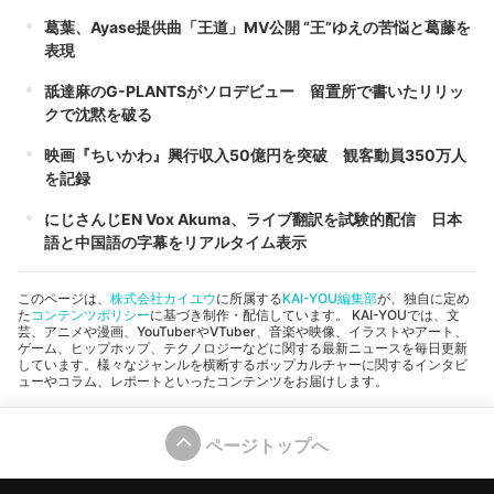
葛葉、Ayase提供曲「王道」MV公開 “王”ゆえの苦悩と葛藤を
表現
舐達麻のG-PLANTSがソロデビュー 留置所で書いたリリッ
クで沈黙を破る
映画『ちいかわ』興行収入50億円を突破 観客動員350万人
を記録
にじさんじEN Vox Akuma、ライブ翻訳を試験的配信 日本
語と中国語の字幕をリアルタイム表示
このページは、
株式会社カイユウ
に所属する
KAI-YOU編集部
が、独自に定め
た
コンテンツポリシー
に基づき制作・配信しています。 KAI-YOUでは、文
芸、アニメや漫画、YouTuberやVTuber、音楽や映像、イラストやアート、
ゲーム、ヒップホップ、テクノロジーなどに関する最新ニュースを毎日更新
しています。様々なジャンルを横断するポップカルチャーに関するインタビ
ューやコラム、レポートといったコンテンツをお届けします。
ページトップへ