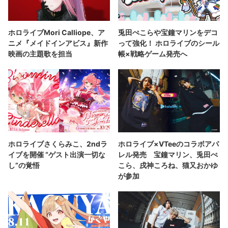
ホロライブMori Calliope、ア
兎田ぺこらや宝鐘マリンをデコ
ニメ『メイドインアビス』新作
って強化！ ホロライブのシール
映画の主題歌を担当
帳×戦略ゲーム発売へ
ホロライブさくらみこ、2ndラ
ホロライブ×VTeeのコラボアパ
イブを開催 “ゲスト出演一切な
レル発売 宝鐘マリン、兎田ぺ
し”の覚悟
こら、戌神ころね、猫又おかゆ
が参加