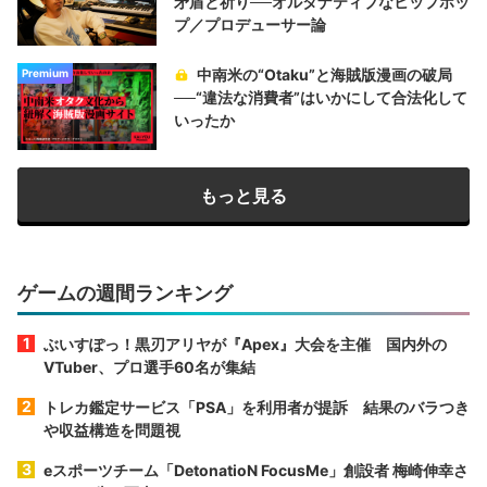
矛盾と祈り──オルタナティブなヒップホッ
プ／プロデューサー論
中南米の“Otaku”と海賊版漫画の破局
Premium
──“違法な消費者”はいかにして合法化して
いったか
もっと見る
ゲームの週間ランキング
ぶいすぽっ！黒刃アリヤが『Apex』大会を主催 国内外の
VTuber、プロ選手60名が集結
トレカ鑑定サービス「PSA」を利用者が提訴 結果のバラつき
や収益構造を問題視
eスポーツチーム「DetonatioN FocusMe」創設者 梅崎伸幸さ