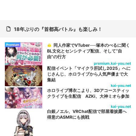
18年ぶりの『首都高バトル』も楽しみ！
同人作家でVTuber──塚本のべるに聞く
Premium
BL文化とセンシティブ配信、そして“自
由”の行方
premium.kai-you.net
配信イベント「マイクラ肝試し2025」へに
じさんじ、ホロライブから人気声優まで大
集結
kai-you.net
ホロライブ博衣こより、3Dアコースティッ
クライブを生配信 AZKi、大神ミオら参加
kai-you.net
白銀ノエル、VRChat配信で部屋着披露へ
得意のASMRにも挑戦