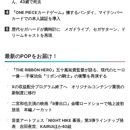
ん、43歳で死去
『ONE PIECEカードゲーム』擁するバンダイ、マイナンバー
カードでの本人認証を導入
歴代セガハードが腕時計に メガドライブ、セガサターン、ド
リームキャストを再現
最新のPOPをお届け！
『THE RIBBON HERO』五十嵐祐貴監督が語る、現代のヒーロ
ー像──手塚治虫『リボンの騎士』の衝撃を再演する
Xの収益配分プログラム終了へ オリジナルコンテンツ重視の
新制度に移行
二宮和也主演の映画『8番出口』金曜ロードショーで地上波初
放送 本編ノーカット
音楽アートフェス「NIGHT HIKE 幕張」第3弾ラインナップ発
表 吉田夜世、KAIRUIほか40組