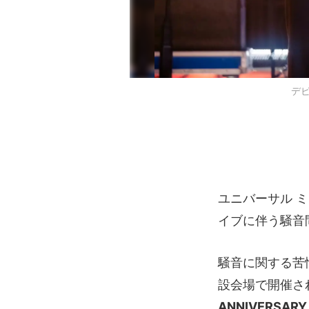
デビ
ユニバーサル 
イブに伴う騒音
騒音に関する苦
設会場で開催された
ANNIVERSARY