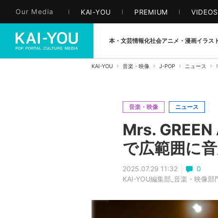
Our Media
KAI-YOU
PREMIUM
VIDEO
本・文芸
情報化社会
アニメ・漫画
イラス
KAI-YOU
音楽・映像
J-POP
ニュース
音楽・映像
ニュース
Mrs. GR
で広範囲に音
2025.07.29 11:32
0
KAI-YOU編集部_音楽・映像部