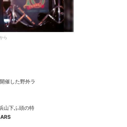
から
開催した野外ラ
横浜山下ふ頭の特
EARS