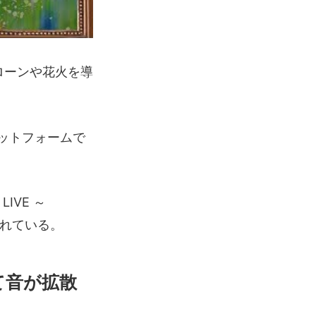
ローンや花火を導
ラットフォームで
LIVE ～
されている。
て音が拡散