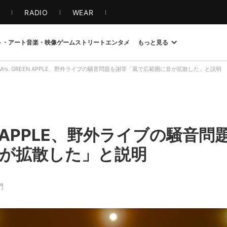
S
RADIO
WEAR
ト・アート
音楽・映像
ゲーム
ストリート
エンタメ
もっと見る
Mrs. GREEN APPLE、野外ライブの騒音問題を謝罪「風で広範囲に音が拡散した」と説明
EEN APPLE、野外ライブの騒音
が拡散した」と説明
門