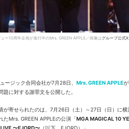
ュー10周年企画が進行中のMrs. GREEN APPLE／画像は
グループ公式X
ミュージック合同会社が7月28日、
Mrs. GREEN APPLE
が
問題に対する謝罪文を公開した。
情が寄せられたのは、7月26日（土）～27日（日）に
Mrs. GREEN APPLEの公演「
MGA MAGICAL 10 Y
 LIVE 〜FJORD〜
（以下、FJORD）」。