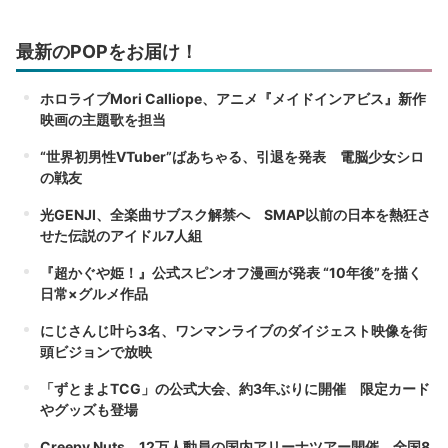
最新のPOPをお届け！
ホロライブMori Calliope、アニメ『メイドインアビス』新作
映画の主題歌を担当
“世界初男性VTuber”ばあちゃる、引退を発表 電脳少女シロ
の戦友
光GENJI、全楽曲サブスク解禁へ SMAP以前の日本を熱狂さ
せた伝説のアイドル7人組
『超かぐや姫！』公式スピンオフ漫画が発表 “10年後”を描く
日常×グルメ作品
にじさんじ叶ら3名、ワンマンライブのダイジェスト映像を街
頭ビジョンで放映
「ずとまよTCG」の公式大会、約3年ぶりに開催 限定カード
やグッズも登場
Creepy Nuts、12万人動員の国内アリーナツアー開催 全国8