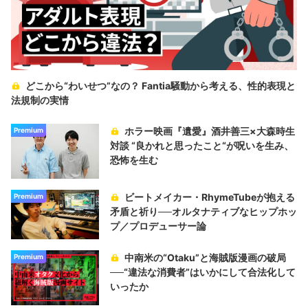
どこから“わいせつ”なの？ Fantia騒動から考える、性的表現と
法規制の実情
ホラー映画『遺愛』酒井善三×大森時生
Premium
対談 “良かれと思ったこと“が呪いを生み、
恐怖を生む
ビートメイカー・RhymeTubeが抱える
Premium
矛盾と祈り──オルタナティブなヒップホッ
プ／プロデューサー論
中南米の“Otaku”と海賊版漫画の破局
Premium
──“違法な消費者”はいかにして合法化して
いったか