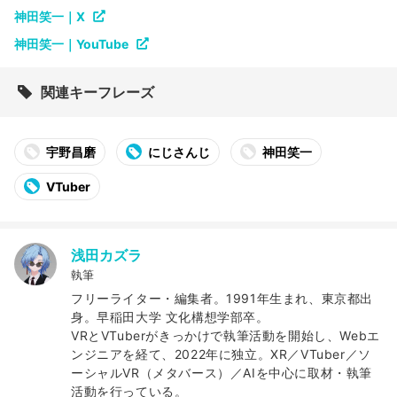
神田笑一｜X
神田笑一｜YouTube
関連キーフレーズ
宇野昌磨
にじさんじ
神田笑一
VTuber
浅田カズラ
執筆
フリーライター・編集者。1991年生まれ、東京都出
身。早稲田大学 文化構想学部卒。
VRとVTuberがきっかけで執筆活動を開始し、Webエ
ンジニアを経て、2022年に独立。XR／VTuber／ソ
ーシャルVR（メタバース）／AIを中心に取材・執筆
活動を行っている。