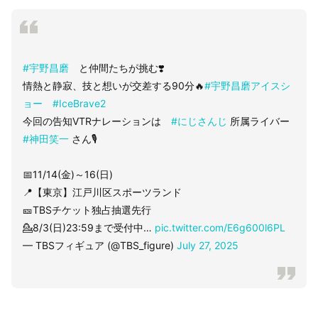
#宇野昌磨
と仲間たちが挑む❣️
情熱と静寂、技と想いが交差する90分🔥
#宇野昌磨アイスシ
ョー
#IceBrave2
今回の告知VTRナレーションは
#にじさんじ
所属ライバー
#神田笑一
さん🎙️
📅11/14(金)～16(日)
📍【東京】江戸川区スポーツランド
🎫TBSチケット独占抽選先行
💁8/3(日)23:59まで受付中…
pic.twitter.com/E6g600l6PL
— TBSフィギュア (@TBS_figure)
July 27, 2025