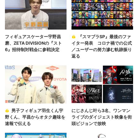
フィギュアスケーター宇野昌
『スマブラSP』最後のファ
磨、ZETA DIVISIONの『スト
イター発表 コロナ禍での公式
6』招待制対戦会に参戦決定
／ユーザーの努力滲む軌跡振り
返る
男子フィギュア羽生くん宇
にじさんじ叶ら3名、ワンマン
野くん、平昌からオタク趣味を
ライブのダイジェスト映像を街
速報で伝える
頭ビジョンで放映