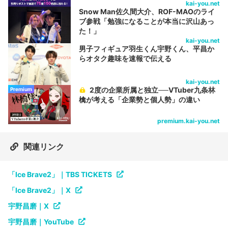
kai-you.net
Snow Man佐久間大介、ROF-MAOのライ
ブ参戦「勉強になることが本当に沢山あっ
た！」
kai-you.net
男子フィギュア羽生くん宇野くん、平昌か
らオタク趣味を速報で伝える
kai-you.net
2度の企業所属と独立──VTuber九条林
Premium
檎が考える「企業勢と個人勢」の違い
premium.kai-you.net
関連リンク
「Ice Brave2」｜TBS TICKETS
「Ice Brave2」｜X
宇野昌磨｜X
宇野昌磨｜YouTube