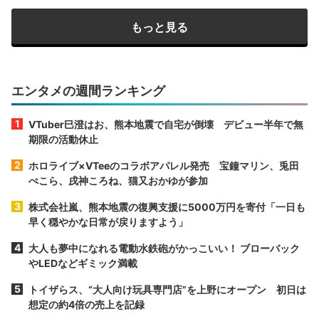
もっと見る
エンタメの週間ランキング
VTuber巳澄はお、熊本地震で自宅が倒壊 デビュー半年で無
期限の活動休止
ホロライブ×VTeeのコラボアパレル発売 宝鐘マリン、兎田
ぺこら、戌神ころね、猫又おかゆが参加
株式会社嵐、熊本地震の復興支援に5000万円を寄付「一日も
早く穏やかな日常が戻りますよう」
大人も夢中になれる電動水鉄砲がかっこいい！ ブローバック
やLEDなどギミック満載
トイザらス、“大人向け玩具専門店”を上野にオープン 初日は
想定の約4倍の売上を記録