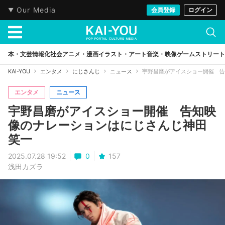
Our Media
会員登録
ログイン
本・文芸
情報化社会
アニメ・漫画
イラスト・アート
音楽・映像
ゲーム
ストリート
KAI-YOU
エンタメ
にじさんじ
ニュース
宇野昌磨がアイスショー開催 告
エンタメ
ニュース
宇野昌磨がアイスショー開催 告知映
像のナレーションはにじさんじ神田
笑一
2025.07.28 19:52
0
157
浅田カズラ