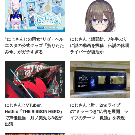
“にじさんじの雨女”リゼ・ヘル
にじさんじ語部紡、7年半ぶり
エスタの公式グッズ「折りたた
に謎の動画を投稿 伝説の休眠
み傘」がガチすぎる
ライバーが復活か
にじさんじVTuber、
にじさんじ叶、2ndライブ
Netflix『THE RIBBON HERO』
の“ミラーつき”広告を展開 ラ
で声優担当 月ノ美兎ら3名が
イブのテーマ「孤独」を表現
出演