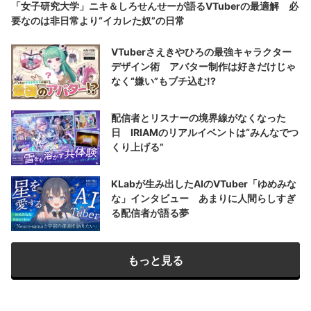
「女子研究大学」ニキ＆しろせんせーが語るVTuberの最適解 必
要なのは非日常より“イカレた奴”の日常
VTuberさえきやひろの最強キャラクター
デザイン術 アバター制作は好きだけじゃ
なく“嫌い”もブチ込む!?
配信者とリスナーの境界線がなくなった
日 IRIAMのリアルイベントは“みんなでつ
くり上げる”
KLabが生み出したAIのVTuber「ゆめみな
な」インタビュー あまりに人間らしすぎ
る配信者が語る夢
もっと見る