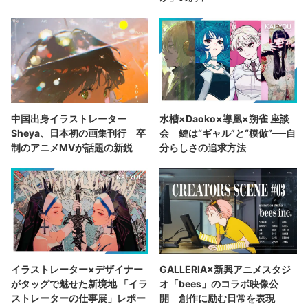
中国出身イラストレーター
水槽×Daoko×導凰×朔雀 座談
Sheya、日本初の画集刊行 卒
会 鍵は“ギャル”と“模倣”──自
制のアニメMVが話題の新鋭
分らしさの追求方法
イラストレーター×デザイナー
GALLERIA×新興アニメスタジ
がタッグで魅せた新境地 「イラ
オ「bees」のコラボ映像公
ストレーターの仕事展」レポー
開 創作に励む日常を表現