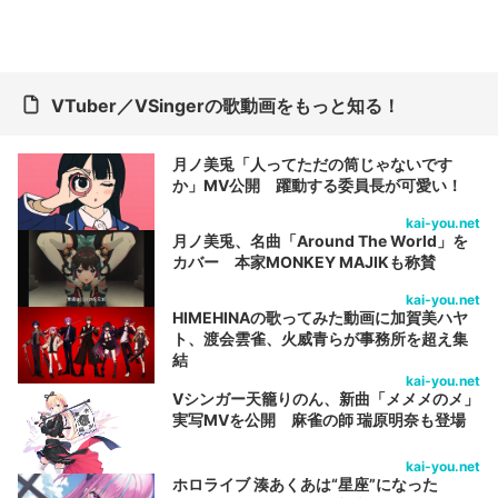
VTuber／VSingerの歌動画をもっと知る！
月ノ美兎「人ってただの筒じゃないです
か」MV公開 躍動する委員長が可愛い！
kai-you.net
月ノ美兎、名曲「Around The World」を
カバー 本家MONKEY MAJIKも称賛
kai-you.net
HIMEHINAの歌ってみた動画に加賀美ハヤ
ト、渡会雲雀、火威青らが事務所を超え集
結
kai-you.net
Vシンガー天籠りのん、新曲「メメメのメ」
実写MVを公開 麻雀の師 瑞原明奈も登場
kai-you.net
ホロライブ 湊あくあは“星座”になった