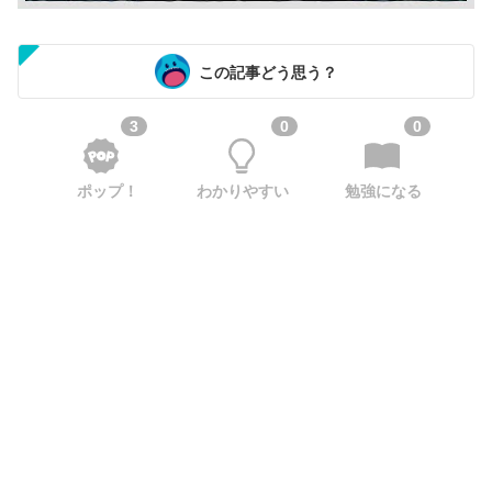
この記事どう思う？
3
0
0
ポップ！
わかりやすい
勉強になる