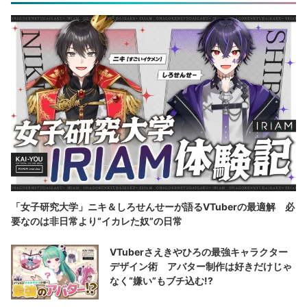
「女子研究大学」ニキ＆しろせんせーが語るVTuberの最適解 必
要なのは非日常より“イカレた奴”の日常
VTuberさえきやひろの最強キャラクター
デザイン術 アバター制作は好きだけじゃ
なく“嫌い”もブチ込む!?