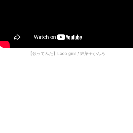
【歌ってみた】Loop girls / 綿菓子かんろ