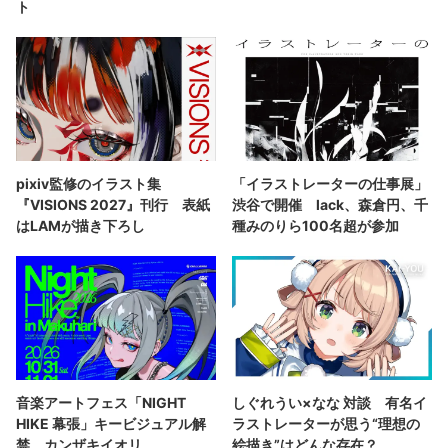
ト
pixiv監修のイラスト集
「イラストレーターの仕事展」
『VISIONS 2027』刊行 表紙
渋谷で開催 lack、森倉円、千
はLAMが描き下ろし
種みのりら100名超が参加
音楽アートフェス「NIGHT
しぐれうい×なな 対談 有名イ
HIKE 幕張」キービジュアル解
ラストレーターが思う“理想の
禁 カンザキイオリ、
絵描き”はどんな存在？