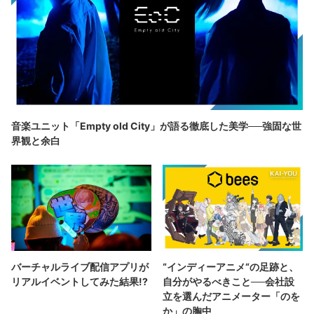
音楽ユニット「Empty old City」が語る徹底した美学──強固な世
界観と余白
バーチャルライブ配信アプリが
“インディーアニメ“の足跡と、
リアルイベントしてみた結果!?
自分がやるべきこと──会社設
立を選んだアニメーター「のを
か」の胸中