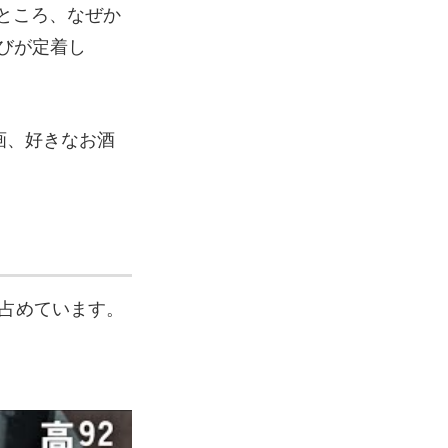
ところ、なぜか
びが定着し
画、好きなお酒
を占めています。