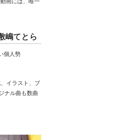
た旅動画には、唯一
・敷嶋てとら
い個人勢
成、イラスト、ブ
ジナル曲も数曲