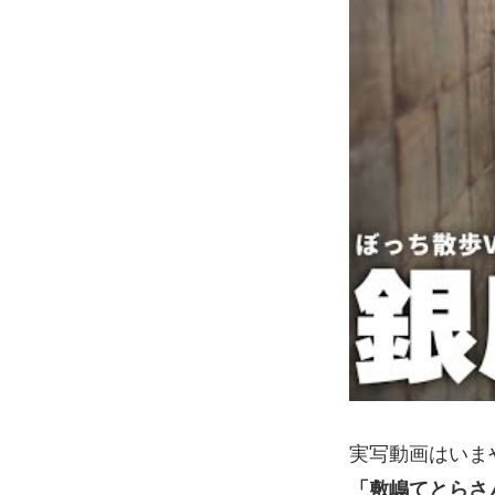
実写動画はいま
「敷嶋てとらさ