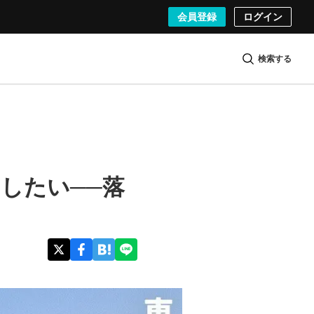
会員登録
ログイン
検索する
メしたい──落