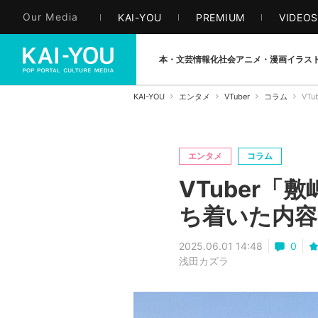
Our Media
KAI-YOU
PREMIUM
VIDEO
本・文芸
情報化社会
アニメ・漫画
イラス
KAI-YOU
エンタメ
VTuber
コラム
VT
エンタメ
コラム
VTuber「
ち着いた内容
2025.06.01 14:48
0
浅田カズラ