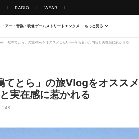
S
RADIO
WEAR
ト・アート
音楽・映像
ゲーム
ストリート
エンタメ
もっと見る
uber「敷嶋てとら」の旅Vlogをオススメしたい──落ち着いた内容と実在感に惹かれる
敷嶋てとら」の旅Vlogをオスス
と実在感に惹かれる
248