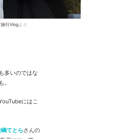
旅行Vlog
より
も多いのではな
も。
uTubeにはこ
敷嶋てとら
さんの