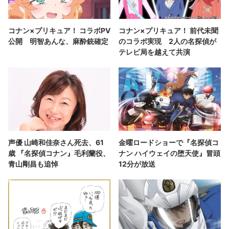
コナン×プリキュア！ コラボPV
コナン×プリキュア！ 前代未聞
公開 明智あんな、麻酔銃確定
のコラボ実現 2人の名探偵が
テレビ局を越えて共演
声優 山崎和佳奈さん死去、61
金曜ロードショーで『名探偵コ
歳 『名探偵コナン』毛利蘭役、
ナン ハイウェイの堕天使』冒頭
青山剛昌も追悼
12分が放送