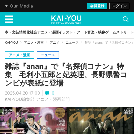
Our Media
会員登録
ログイン
本・文芸
情報化社会
アニメ・漫画
イラスト・アート
音楽・映像
ゲーム
ストリート
KAI-YOU
アニメ・漫画
アニメ
ニュース
雑誌『anan』で『名探偵コナ
アニメ・漫画
ニュース
雑誌『anan』で『名探偵コナン』特
集 毛利小五郎と妃英理、長野県警コ
ンビが表紙に登場
2025.04.20 17:00
0
KAI-YOU編集部_アニメ・漫画部門