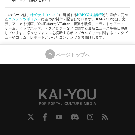
このページは、
株式会社カイユウ
に所属する
KAI-YOU編集部
が、独自に定め
た
コンテンツポリシー
に基づき制作・配信しています。 KAI-YOUでは、文
芸、アニメや漫画、YouTuberやVTuber、音楽や映像、イラストやアート、
ゲーム、ヒップホップ、テクノロジーなどに関する最新ニュースを毎日更新
しています。様々なジャンルを横断するポップカルチャーに関するインタビ
ューやコラム、レポートといったコンテンツをお届けします。
ページトップへ