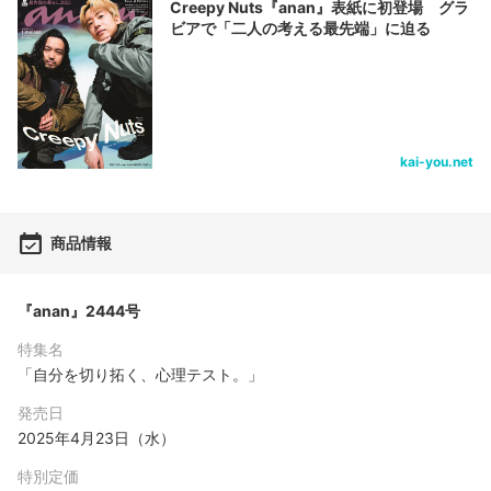
Creepy Nuts『anan』表紙に初登場 グラ
ビアで「二人の考える最先端」に迫る
kai-you.net
商品情報
『anan』2444号
特集名
「自分を切り拓く、心理テスト。」
発売日
2025年4月23日（水）
特別定価