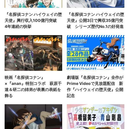
『名探偵コナン ハイウェイの堕
『名探偵コナン ハイウェイの堕
天使』興行収入100億円突破
天使』公開3日で興収35億円突
4年連続の快挙
破 シリーズ歴代No.1の好発進
映画『名探偵コナン』
劇場版『名探偵コナン』全作が
×『anan』特別コラボ 萩原千
Prime Videoで見放題配信 新
速＆研二の姉弟が表裏の表紙を
作『ハイウェイの堕天使』公開
飾る
記念