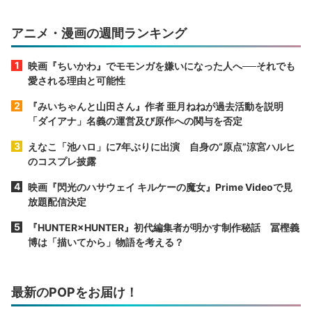
アニメ・漫画の週間ランキング
映画『ちいかわ』でモモンガを嫌いになった人へ──それでも
愛される理由と可能性
『みいちゃんと山田さん』作者 亜月ねねが過去活動を説明
「ダイアナ」名義の運営及び原作への関与を否定
えなこ「池ハロ」に7年ぶりに出演 自身の“原点”涼宮ハルヒ
のコスプレ披露
映画『閃光のハサウェイ キルケーの魔女』Prime Videoで見
放題配信決定
『HUNTER×HUNTER』初代編集者が明かす制作秘話 冨樫義
博は「描いてから」物語を考える？
最新のPOPをお届け！