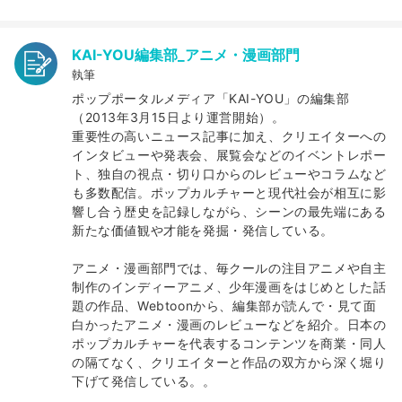
KAI-YOU編集部_アニメ・漫画部門
執筆
ポップポータルメディア「KAI-YOU」の編集部
（2013年3月15日より運営開始）。
重要性の高いニュース記事に加え、クリエイターへの
インタビューや発表会、展覧会などのイベントレポー
ト、独自の視点・切り口からのレビューやコラムなど
も多数配信。ポップカルチャーと現代社会が相互に影
響し合う歴史を記録しながら、シーンの最先端にある
新たな価値観や才能を発掘・発信している。
アニメ・漫画部門では、毎クールの注目アニメや自主
制作のインディーアニメ、少年漫画をはじめとした話
題の作品、Webtoonから、編集部が読んで・見て面
白かったアニメ・漫画のレビューなどを紹介。日本の
ポップカルチャーを代表するコンテンツを商業・同人
の隔てなく、クリエイターと作品の双方から深く堀り
下げて発信している。。