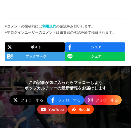
※コメントの投稿前には
利用規約
の確認をお願いします。
※非ログインユーザーのコメントは編集部の承認を経て掲載されます。
ポスト
シェア
ブックマーク
シェア
この記事が気に入ったらフォローしよう
ポップカルチャーの最新情報をお届けします
フォローする
フォローする
フォローする
YouTube
Reddit