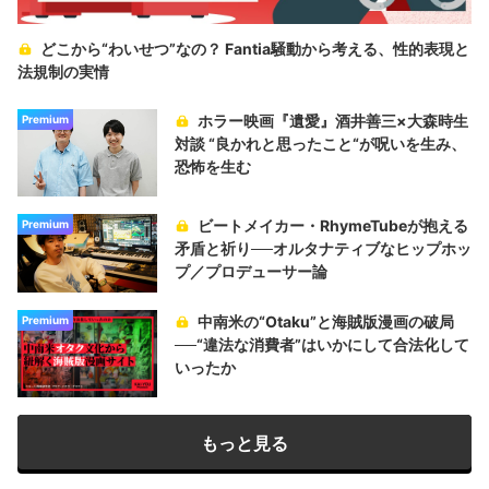
どこから“わいせつ”なの？ Fantia騒動から考える、性的表現と
法規制の実情
ホラー映画『遺愛』酒井善三×大森時生
Premium
対談 “良かれと思ったこと“が呪いを生み、
恐怖を生む
ビートメイカー・RhymeTubeが抱える
Premium
矛盾と祈り──オルタナティブなヒップホッ
プ／プロデューサー論
中南米の“Otaku”と海賊版漫画の破局
Premium
──“違法な消費者”はいかにして合法化して
いったか
もっと見る