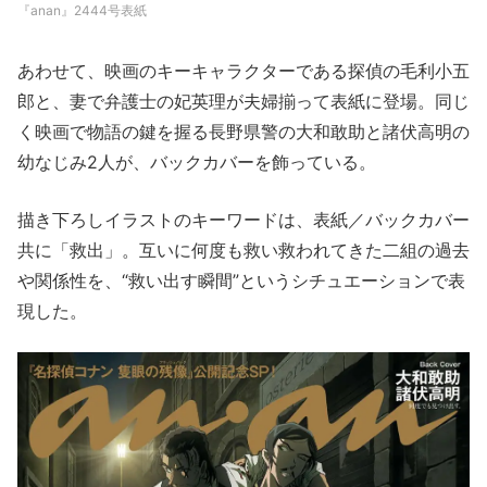
『anan』2444号表紙
あわせて、映画のキーキャラクターである探偵の毛利小五
郎と、妻で弁護士の妃英理が夫婦揃って表紙に登場。同じ
く映画で物語の鍵を握る長野県警の大和敢助と諸伏高明の
幼なじみ2人が、バックカバーを飾っている。
描き下ろしイラストのキーワードは、表紙／バックカバー
共に「救出」。互いに何度も救い救われてきた二組の過去
や関係性を、“救い出す瞬間”というシチュエーションで表
現した。