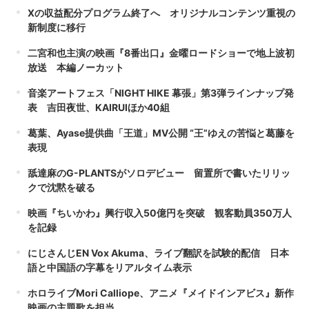
Xの収益配分プログラム終了へ オリジナルコンテンツ重視の
新制度に移行
二宮和也主演の映画『8番出口』金曜ロードショーで地上波初
放送 本編ノーカット
音楽アートフェス「NIGHT HIKE 幕張」第3弾ラインナップ発
表 吉田夜世、KAIRUIほか40組
葛葉、Ayase提供曲「王道」MV公開 “王”ゆえの苦悩と葛藤を
表現
舐達麻のG-PLANTSがソロデビュー 留置所で書いたリリッ
クで沈黙を破る
映画『ちいかわ』興行収入50億円を突破 観客動員350万人
を記録
にじさんじEN Vox Akuma、ライブ翻訳を試験的配信 日本
語と中国語の字幕をリアルタイム表示
ホロライブMori Calliope、アニメ『メイドインアビス』新作
映画の主題歌を担当