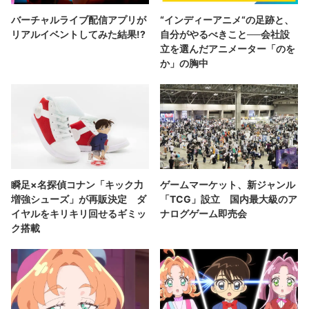
バーチャルライブ配信アプリが
“インディーアニメ“の足跡と、
リアルイベントしてみた結果!?
自分がやるべきこと──会社設
立を選んだアニメーター「のを
か」の胸中
瞬足×名探偵コナン「キック力
ゲームマーケット、新ジャンル
増強シューズ」が再販決定 ダ
「TCG」設立 国内最大級のア
イヤルをキリキリ回せるギミッ
ナログゲーム即売会
ク搭載