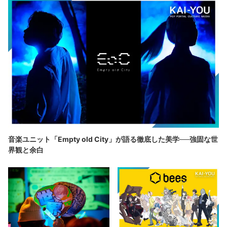
音楽ユニット「Empty old City」が語る徹底した美学──強固な世
界観と余白