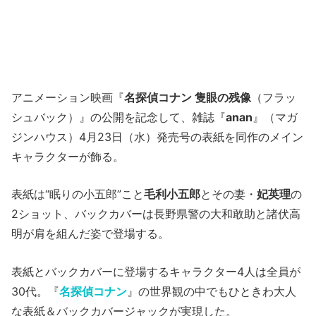
アニメーション映画『
名探偵コナン 隻眼の残像
（フラッ
シュバック）』の公開を記念して、雑誌『
anan
』（マガ
ジンハウス）4月23日（水）発売号の表紙を同作のメイン
キャラクターが飾る。
表紙は“眠りの小五郎”こと
毛利小五郎
とその妻・
妃英理
の
2ショット、バックカバーは長野県警の大和敢助と諸伏高
明が肩を組んだ姿で登場する。
表紙とバックカバーに登場するキャラクター4人は全員が
30代。『
名探偵コナン
』の世界観の中でもひときわ大人
な表紙＆バックカバージャックが実現した。