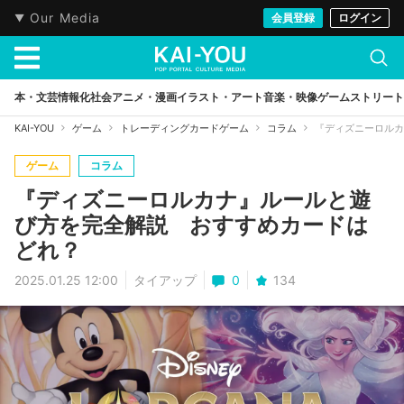
Our Media
会員登録
ログイン
本・文芸
情報化社会
アニメ・漫画
イラスト・アート
音楽・映像
ゲーム
ストリート
KAI-YOU
ゲーム
トレーディングカードゲーム
コラム
『ディズニーロルカ
ゲーム
コラム
『ディズニーロルカナ』ルールと遊
び方を完全解説 おすすめカードは
どれ？
2025.01.25 12:00
タイアップ
0
134