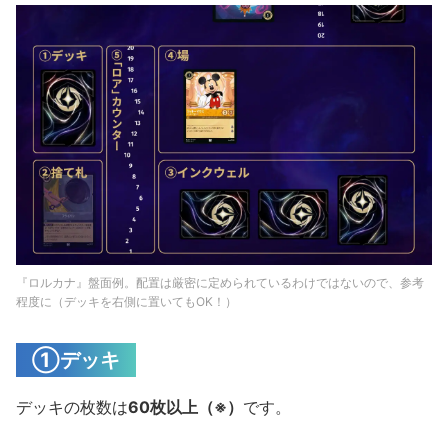
『ロルカナ』盤面例。配置は厳密に定められているわけではないので、参考
程度に（デッキを右側に置いてもOK！）
①デッキ
デッキの枚数は
60枚以上（※）
です。