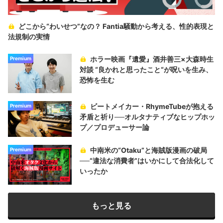
どこから“わいせつ”なの？ Fantia騒動から考える、性的表現と
法規制の実情
ホラー映画『遺愛』酒井善三×大森時生
Premium
対談 “良かれと思ったこと“が呪いを生み、
恐怖を生む
ビートメイカー・RhymeTubeが抱える
Premium
矛盾と祈り──オルタナティブなヒップホッ
プ／プロデューサー論
中南米の“Otaku”と海賊版漫画の破局
Premium
──“違法な消費者”はいかにして合法化して
いったか
もっと見る