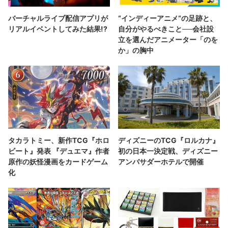
バーチャルライブ配信アプリが
“インディーアニメ“の足跡と、
リアルイベントしてみた結果!?
自分がやるべきこと──会社設
立を選んだアニメーター「のを
か」の胸中
タカラトミー、新作TCG『ホロ
ディズニーのTCG『ロルカナ』
ビート』発表 『デュエマ』作者
初の日本一決定戦、ディズニー
原作の妖怪漫画をカードゲーム
アンバサダーホテルで開催
化