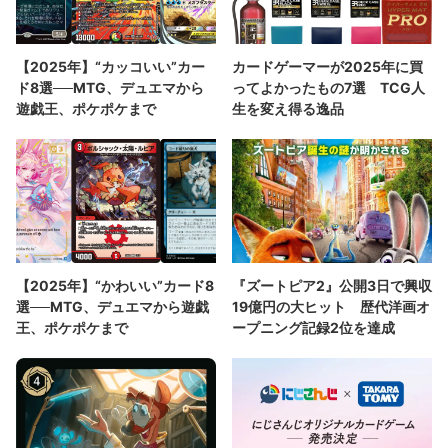
【2025年】“カッコいい”カー
カードゲーマーが2025年に買
ド8選──MTG、デュエマから
ってよかったもの7選 TCG人
遊戯王、ポケポケまで
生を変え得る逸品
【2025年】“かわいい”カード8
『ズートピア2』公開3日で興収
選──MTG、デュエマから遊戯
19億円の大ヒット 歴代洋画オ
王、ポケポケまで
ープニング記録2位を達成