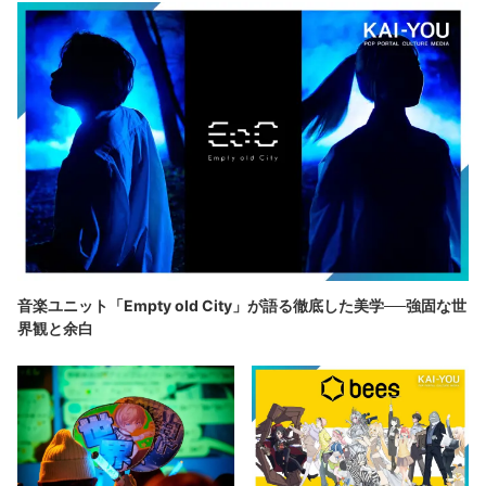
音楽ユニット「Empty old City」が語る徹底した美学──強固な世
界観と余白