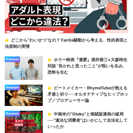
どこから“わいせつ”なの？ Fantia騒動から考える、性的表現と
法規制の実情
ホラー映画『遺愛』酒井善三×大森時生
Premium
対談 “良かれと思ったこと“が呪いを生み、
恐怖を生む
ビートメイカー・RhymeTubeが抱える
Premium
矛盾と祈り──オルタナティブなヒップホッ
プ／プロデューサー論
中南米の“Otaku”と海賊版漫画の破局
Premium
──“違法な消費者”はいかにして合法化して
いったか