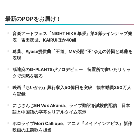
最新のPOPをお届け！
音楽アートフェス「NIGHT HIKE 幕張」第3弾ラインナップ発
表 吉田夜世、KAIRUIほか40組
葛葉、Ayase提供曲「王道」MV公開 “王”ゆえの苦悩と葛藤を
表現
舐達麻のG-PLANTSがソロデビュー 留置所で書いたリリッ
クで沈黙を破る
映画『ちいかわ』興行収入50億円を突破 観客動員350万人
を記録
にじさんじEN Vox Akuma、ライブ翻訳を試験的配信 日本
語と中国語の字幕をリアルタイム表示
ホロライブMori Calliope、アニメ『メイドインアビス』新作
映画の主題歌を担当