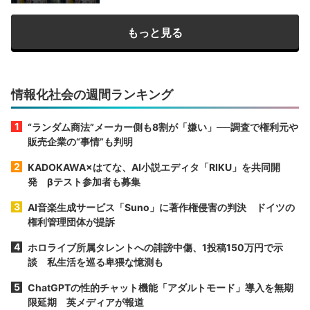
もっと見る
情報化社会の週間ランキング
“ランダム商法”メーカー側も8割が「嫌い」──調査で権利元や
販売企業の“事情”も判明
KADOKAWA×はてな、AI小説エディタ「RIKU」を共同開
発 βテスト参加者も募集
AI音楽生成サービス「Suno」に著作権侵害の判決 ドイツの
権利管理団体が提訴
ホロライブ所属タレントへの誹謗中傷、1投稿150万円で示
談 私生活を巡る卑猥な憶測も
ChatGPTの性的チャット機能「アダルトモード」導入を無期
限延期 英メディアが報道