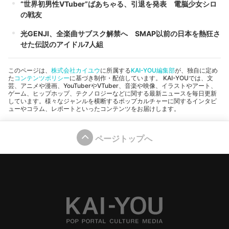
“世界初男性VTuber”ばあちゃる、引退を発表 電脳少女シロ
の戦友
光GENJI、全楽曲サブスク解禁へ SMAP以前の日本を熱狂さ
せた伝説のアイドル7人組
このページは、
株式会社カイユウ
に所属する
KAI-YOU編集部
が、独自に定め
た
コンテンツポリシー
に基づき制作・配信しています。 KAI-YOUでは、文
芸、アニメや漫画、YouTuberやVTuber、音楽や映像、イラストやアート、
ゲーム、ヒップホップ、テクノロジーなどに関する最新ニュースを毎日更新
しています。様々なジャンルを横断するポップカルチャーに関するインタビ
ューやコラム、レポートといったコンテンツをお届けします。
ページトップへ