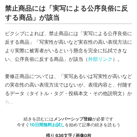
禁止商品には「実写による公序良俗に反
する商品」が該当
ピクシブによれば、禁止商品には「実写による公序良俗に
反する商品」「写実性が高いなど実在性の高い表現方法に
より実際に被害者がいるという懸念を完全に払拭できな
い、公序良俗に反する商品」が該当（
外部リンク
）。
要修正商品については、「実写あるいは写実性が高いなど
の実在性の高い表現方法ではないが、表現内容と、付随す
るデータ（タイトル・タグ・投稿本文・その他説明文）か
ら...
続きを読むには
メンバーシップ登録
が必要です
今すぐ
10日間無料お試し
を始めて記事の続きを読もう
残り 636文字 / 画像0枚