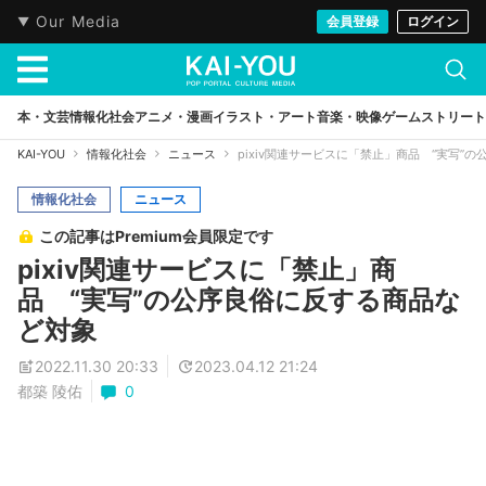
Our Media
会員登録
ログイン
本・文芸
情報化社会
アニメ・漫画
イラスト・アート
音楽・映像
ゲーム
ストリート
KAI-YOU
情報化社会
ニュース
pixiv関連サービスに「禁止」商品 “実写”
情報化社会
ニュース
この記事はPremium会員限定です
pixiv関連サービスに「禁止」商
品 “実写”の公序良俗に反する商品な
ど対象
2022.11.30 20:33
2023.04.12 21:24
都築 陵佑
0