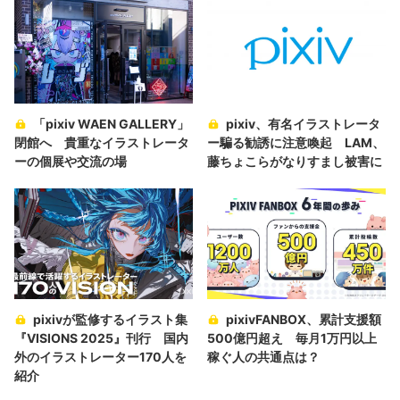
「pixiv WAEN GALLERY」
pixiv、有名イラストレータ
閉館へ 貴重なイラストレータ
ー騙る勧誘に注意喚起 LAM、
ーの個展や交流の場
藤ちょこらがなりすまし被害に
pixivが監修するイラスト集
pixivFANBOX、累計支援額
『VISIONS 2025』刊行 国内
500億円超え 毎月1万円以上
外のイラストレーター170人を
稼ぐ人の共通点は？
紹介