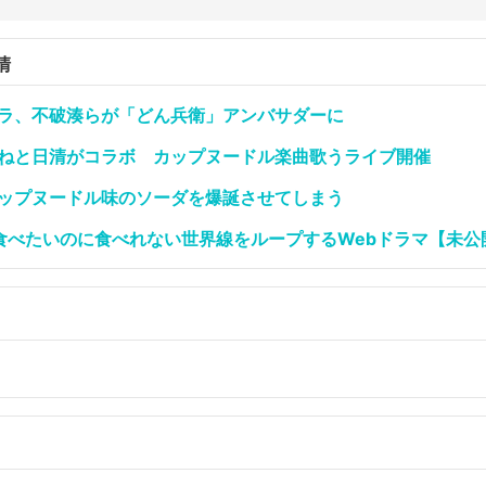
清
サラ、不破湊らが「どん兵衛」アンバサダーに
ねねと日清がコラボ カップヌードル楽曲歌うライブ開催
カップヌードル味のソーダを爆誕させてしまう
O.食べたいのに食べれない世界線をループするWebドラマ【未