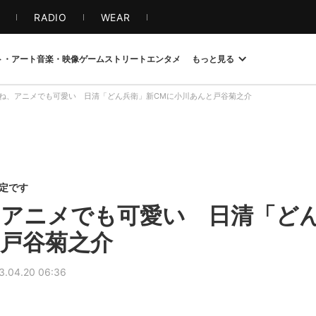
S
RADIO
WEAR
ト・アート
音楽・映像
ゲーム
ストリート
エンタメ
もっと見る
ね、アニメでも可愛い 日清「どん兵衛」新CMに小川あんと戸谷菊之介
限定です
アニメでも可愛い 日清「どん
戸谷菊之介
3.04.20 06:36