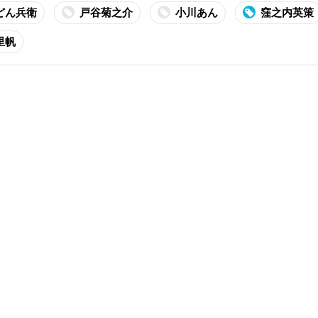
どん兵衛
戸谷菊之介
小川あん
窪之内英策
里帆