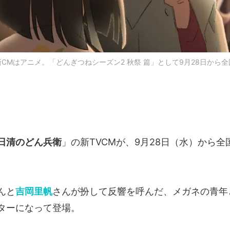
CMはアニメ。「どんぎつねシーズン2 秋祭 篇」として9月28日から
日清のどん兵衛
」の新TVCMが、9月28日（水）から
んと
吉岡里帆
さんが扮して反響を呼んだ、メガネの青年
ターになって登場。