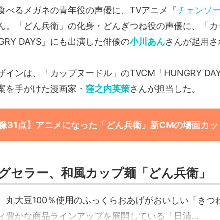
食べるメガネの青年役の声優に、TVアニメ『
チェンソ
ん。「どん兵衛」の化身・どんぎつね役の声優に、「カ
GRY DAYS」にも出演した俳優の
小川あん
さんが起用さ
インは、「カップヌードル」のTVCM「HUNGRY DA
案を手がけた漫画家・
窪之内英策
さんが担当した。
像31点】アニメになった「どん兵衛」新CMの場面カッ
グセラー、和風カップ麺「どん兵衛」
、丸大豆100％使用のふっくらおあげがおいしい「きつ
ィ豊かな商品ラインアップを展開している「日清...