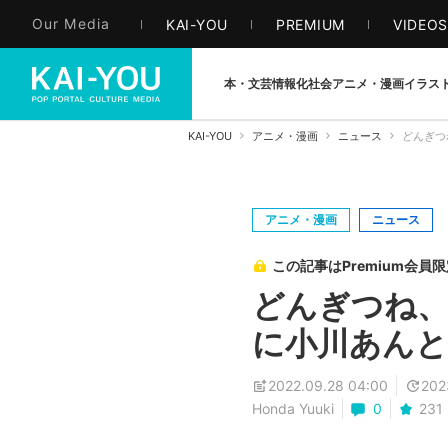
Our Media
KAI-YOU
PREMIUM
VIDEO
本・文芸
情報化社会
アニメ・漫画
イラス
KAI-YOU
アニメ・漫画
ニュース
どんぎつ
アニメ・漫画
ニュース
この記事はPremium会員
どんぎつね、
に小川あんと
2022.09.28 04:00
202
Honda Yuuki
0
231