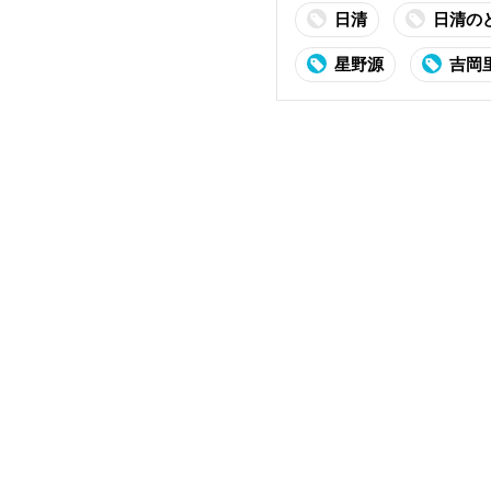
日清
日清の
星野源
吉岡