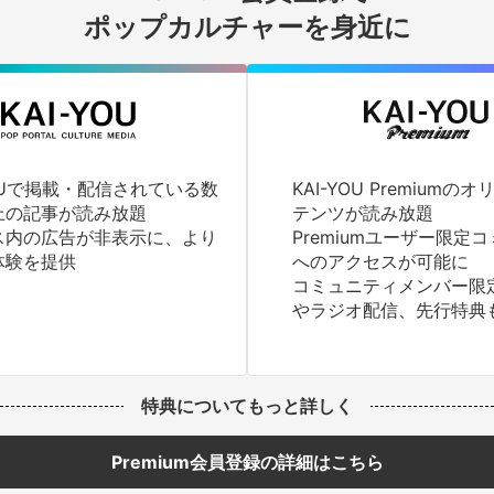
ログインする
ポップカルチャーを身近に
YOUで掲載・配信されている数
KAI-YOU Premium
上の記事が読み放題
テンツが読み放題
ス内の広告が非表示に、より
Premiumユーザー限定
体験を提供
へのアクセスが可能に
コミュニティメンバー限
やラジオ配信、先行特典
特典についてもっと詳しく
Premium会員登録の詳細はこちら