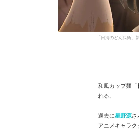
「日清のどん兵衛」新
和風カップ麺「
れる。
過去に
星野源
さ
アニメキャラク