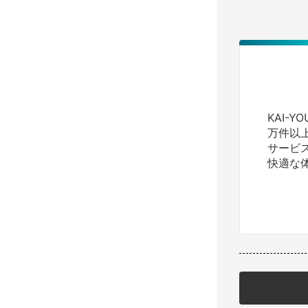
KAI-
万件以
サービ
快適な