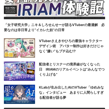
「女子研究大学」ニキ＆しろせんせーが語るVTuberの最適解 必
要なのは非日常より“イカレた奴”の日常
VTuberさえきやひろの最強キャラクター
デザイン術 アバター制作は好きだけじゃ
なく“嫌い”もブチ込む!?
配信者とリスナーの境界線がなくなった
日 IRIAMのリアルイベントは“みんなでつ
くり上げる”
KLabが生み出したAIのVTuber「ゆめみな
な」インタビュー あまりに人間らしすぎ
る配信者が語る夢