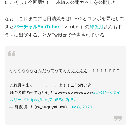
に。そして今回新たに、本編未公開カットを公開した。
なお、これまでにも日清焼そばU.F.O.とコラボを果たして
きた
バーチャルYouTuber
（VTuber）の
輝夜月
さんもド
ラマに出演することがTwitterで予告されている。
なななななななんだってってええええええ！！！！！？？？
これ月も出る！！！、、、よ！！∠( 'ω')／🍤
月の名前のってないけどwwwwwwwwwwww
#UFOたべタイ
ムリープ
https://t.co/Zm6FXJ2g8v
— 輝夜 月 🍤 (@_KaguyaLuna)
July 8, 2020