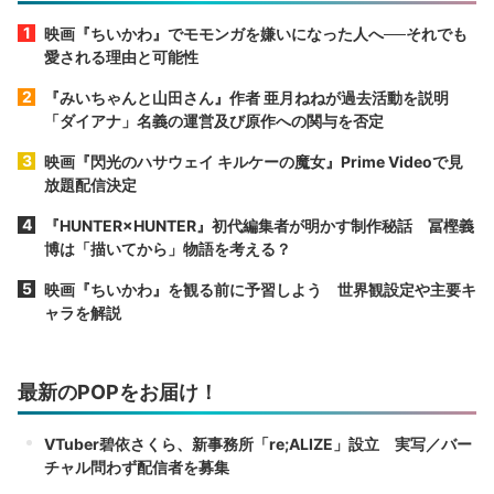
映画『ちいかわ』でモモンガを嫌いになった人へ──それでも
愛される理由と可能性
『みいちゃんと山田さん』作者 亜月ねねが過去活動を説明
「ダイアナ」名義の運営及び原作への関与を否定
映画『閃光のハサウェイ キルケーの魔女』Prime Videoで見
放題配信決定
『HUNTER×HUNTER』初代編集者が明かす制作秘話 冨樫義
博は「描いてから」物語を考える？
映画『ちいかわ』を観る前に予習しよう 世界観設定や主要キ
ャラを解説
最新のPOPをお届け！
VTuber碧依さくら、新事務所「re;ALIZE」設立 実写／バー
チャル問わず配信者を募集