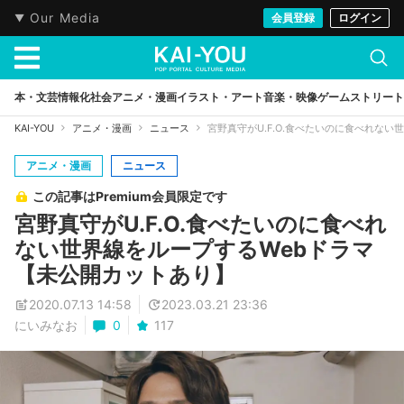
Our Media
会員登録
ログイン
本・文芸
情報化社会
アニメ・漫画
イラスト・アート
音楽・映像
ゲーム
ストリート
KAI-YOU
アニメ・漫画
ニュース
宮野真守がU.F.O.食べたいのに食べれな
アニメ・漫画
ニュース
この記事はPremium会員限定です
宮野真守がU.F.O.食べたいのに食べれ
ない世界線をループするWebドラマ
【未公開カットあり】
2020.07.13 14:58
2023.03.21 23:36
にいみなお
0
117