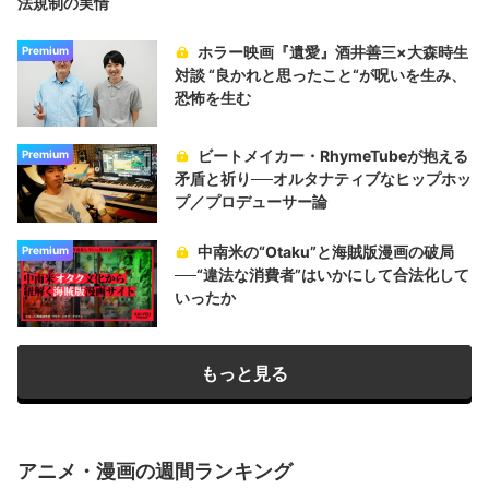
法規制の実情
ホラー映画『遺愛』酒井善三×大森時生
Premium
対談 “良かれと思ったこと“が呪いを生み、
恐怖を生む
ビートメイカー・RhymeTubeが抱える
Premium
矛盾と祈り──オルタナティブなヒップホッ
プ／プロデューサー論
中南米の“Otaku”と海賊版漫画の破局
Premium
──“違法な消費者”はいかにして合法化して
いったか
もっと見る
アニメ・漫画の週間ランキング