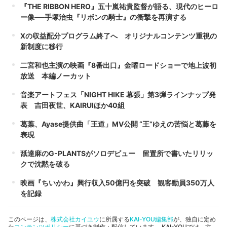
『THE RIBBON HERO』五十嵐祐貴監督が語る、現代のヒーロ
ー像──手塚治虫『リボンの騎士』の衝撃を再演する
Xの収益配分プログラム終了へ オリジナルコンテンツ重視の
新制度に移行
二宮和也主演の映画『8番出口』金曜ロードショーで地上波初
放送 本編ノーカット
音楽アートフェス「NIGHT HIKE 幕張」第3弾ラインナップ発
表 吉田夜世、KAIRUIほか40組
葛葉、Ayase提供曲「王道」MV公開 “王”ゆえの苦悩と葛藤を
表現
舐達麻のG-PLANTSがソロデビュー 留置所で書いたリリッ
クで沈黙を破る
映画『ちいかわ』興行収入50億円を突破 観客動員350万人
を記録
このページは、
株式会社カイユウ
に所属する
KAI-YOU編集部
が、独自に定め
た
コンテンツポリシー
に基づき制作・配信しています。 KAI-YOUでは、文