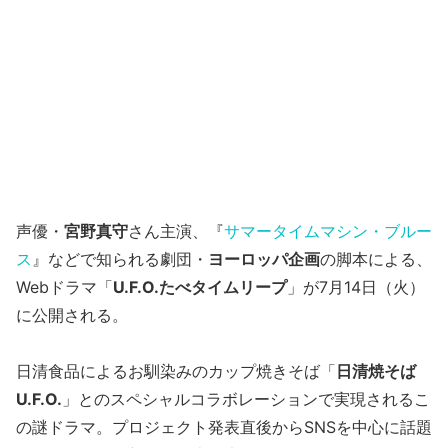
声優・
宮野真守
さん主演、『
サマータイムマシン・ブルー
ス
』などで知られる劇団・
ヨーロッパ企画
の脚本による、
Webドラマ「
U.F.O.たべタイムリープ
」が7月14日（火）
に公開される。
日清食品によるお馴染みのカップ焼きそば「
日清焼そば
U.F.O.
」とのスペシャルコラボレーションで実現されるこ
の謎ドラマ。プロジェクト発表直後からSNSを中心に話題