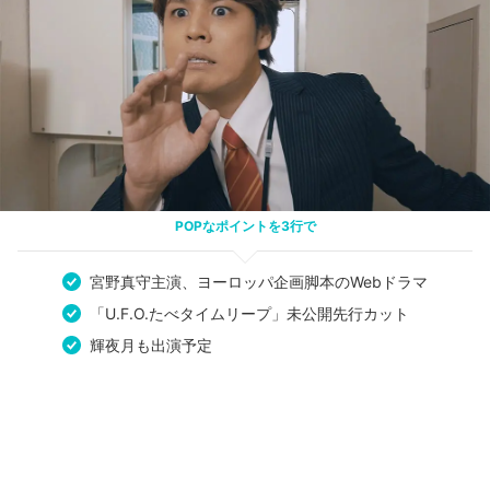
POPなポイントを3行で
宮野真守主演、ヨーロッパ企画脚本のWebドラマ
「U.F.O.たべタイムリープ」未公開先行カット
輝夜月も出演予定