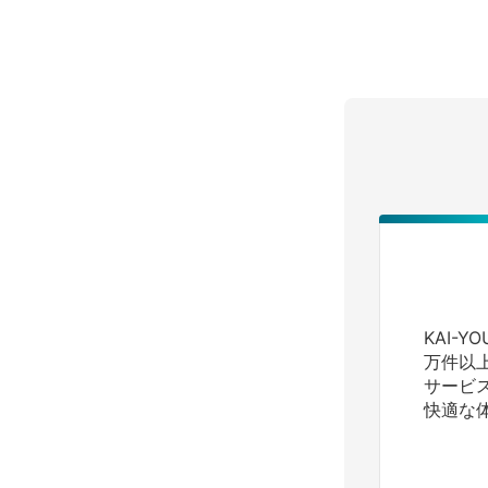
KAI-
万件以
サービ
快適な