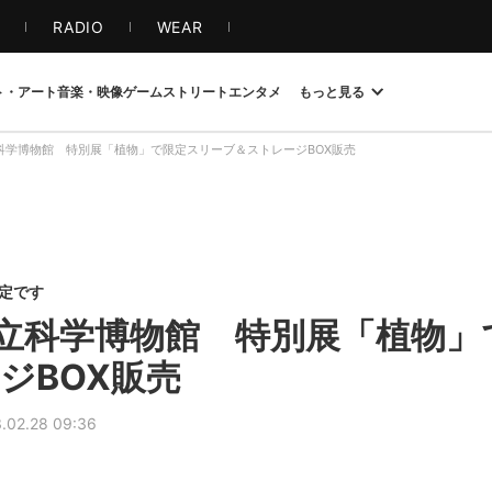
S
RADIO
WEAR
ト・アート
音楽・映像
ゲーム
ストリート
エンタメ
もっと見る
科学博物館 特別展「植物」で限定スリーブ＆ストレージBOX販売
限定です
立科学博物館 特別展「植物」
ジBOX販売
.02.28 09:36