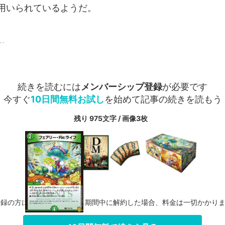
用いられているようだ。
.
続きを読むには
メンバーシップ登録
が必要です
今すぐ
10日間無料お試し
を始めて記事の続きを読もう
残り 975文字 / 画像3枚
登録の方に限り、無料お試し期間中に解約した場合、料金は一切かかり