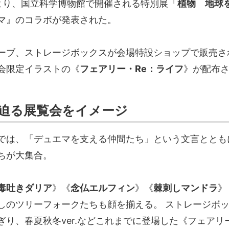
）より、国立科学博物館で開催される特別展「
植物 地球
マ』のコラボが発表された。
ーブ、ストレージボックスが会場特設ショップで販売さ
会限定イラストの《
フェアリー・Re：ライフ
》が配布
迫る展覧会をイメージ
では、「デュエマを支える仲間たち」という文言ととも
ちが大集合。
毒吐きダリア
》《
念仏エルフィン
》《
棘刺しマンドラ
》
しのツリーフォークたちも顔を揃える。 ストレージボ
ぎり、春夏秋冬ver.などこれまでに登場した《フェアリ