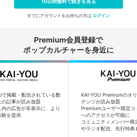
10日間無料で続きを見る
すでにアカウントをお持ちの方は
ログイン
会員登録する
Premium会員登録で
ログインする
ポップカルチャーを身近に
YOUで掲載・配信されている数
KAI-YOU Premium
上の記事が読み放題
テンツが読み放題
ス内の広告が非表示に、より
Premiumユーザー限定
体験を提供
へのアクセスが可能に
コミュニティメンバー限
やラジオ配信、先行特典