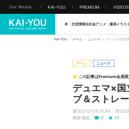
Our Media
KAI-YOU
PREMIUM
VIDEO
本・文芸
情報化社会
アニメ・漫画
イラス
KAI-YOU
ゲーム
ニュース
デュエマ×国立
ゲーム
ニュース
この記事はPremium会員
デュエマ×国
ブ＆ストレー
2021.07.09 20:54
2023
都築 陵佑
0
58