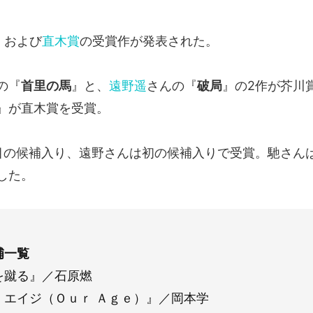
、および
直木賞
の受賞作が発表された。
の『
首里の馬
』と、
遠野遥
さんの『
破局
』の2作が芥川
』が直木賞を受賞。
目の候補入り、遠野さんは初の候補入りで受賞。馳さん
した。
補一覧
を蹴る』／石原燃
・エイジ（Ｏｕｒ Ａｇｅ）』／岡本学