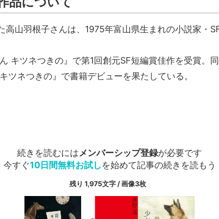
作品について
た高山羽根子さんは、1975年富山県生まれの小説家・S
どん キツネつきの』で第1回創元SF短編賞佳作を受賞。
 キツネつきの』で書籍デビューを果たしている。
続きを読むには
メンバーシップ登録
が必要です
今すぐ
10日間無料お試し
を始めて記事の続きを読もう
残り 1,975文字 / 画像3枚