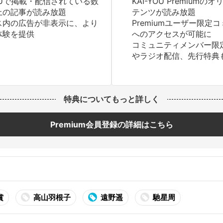
YOUで掲載・配信されている数
KAI-YOU Premium
上の記事が読み放題
テンツが読み放題
ス内の広告が非表示に、より
Premiumユーザー限定
体験を提供
へのアクセスが可能に
コミュニティメンバー限
やラジオ配信、先行特典
特典についてもっと詳しく
Premium会員登録の詳細はこちら
賞
高山羽根子
遠野遥
馳星周