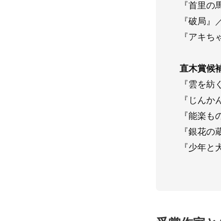
『首里の
『破局』
『アキち
直木賞候
『雲を紡
『じんか
『能楽も
『銀花の
『少年と