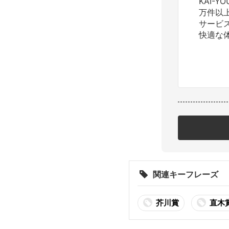
KAI-
万件以
サービ
快適な
関連キーフレーズ
芥川賞
直木