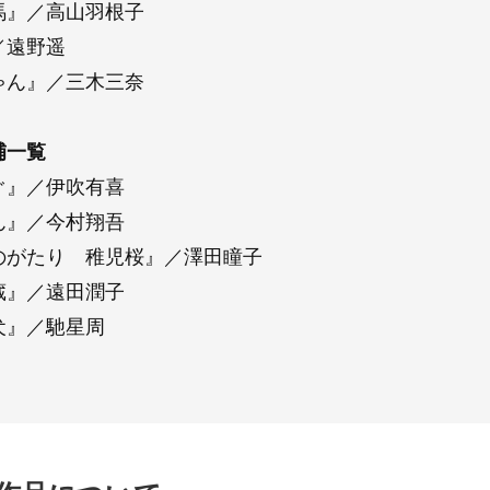
馬』／高山羽根子
／遠野遥
ゃん』／三木三奈
補一覧
ぐ』／伊吹有喜
ん』／今村翔吾
のがたり 稚児桜』／澤田瞳子
蔵』／遠田潤子
犬』／馳星周