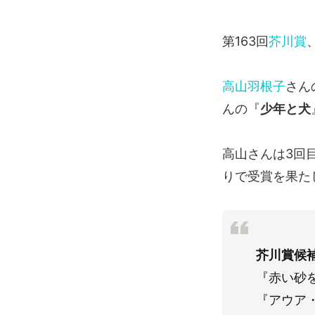
第163回
芥川賞
高山羽根子
さん
んの『
少年と犬
高山さんは3回
りで受賞を果た
芥川賞候
『赤い砂
『アウア