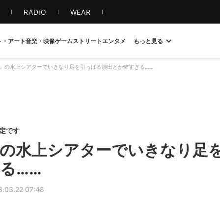
S
RADIO
WEAR
ト・アート
音楽・映像
ゲーム
ストリート
エンタメ
もっと見る
』の水上シアターでいきなり足を引っぱる演出とか怖すぎる……
限定です
の水上シアターでいきなり足
る……
3.03.22 07:48
1