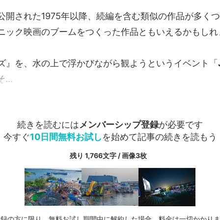
公開された1975年以降、続編を含む類似の作品が多く
ニック映画のブームをつくった作品ともいえるかもしれ
ズ』を、水の上で浮かびながら観ようというイベント「
..
続きを読むには
メンバーシップ登録
が必要です
今すぐ
10日間無料お試し
を始めて記事の続きを読もう
残り 1,766文字 / 画像3枚
登録の方に限り、無料お試し期間中に解約した場合、料金は一切かかり