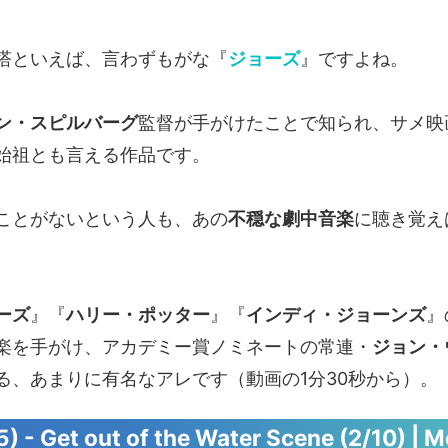
塔といえば、言わずもがな『
ジョーズ
』ですよね。
ン・スピルバーグ
監督が手がけたことで知られ、サメ映
始祖とも言える作品です。
ことがないという人も、あの
不穏な劇中音楽
に聴き覚え
ーズ
』『
ハリー・ポッター
』『
インディ・ジョーンズ
』
楽を手がけ、アカデミー賞ノミネートの常連・
ジョン・
る、あまりに有名なアレです（動画の1分30秒から）。
) - Get out of the Water Scene (2/10) | M