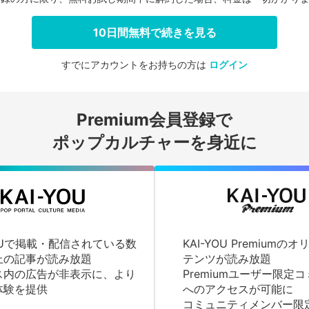
10日間無料で続きを見る
すでにアカウントをお持ちの方は
ログイン
会員登録する
Premium会員登録で
ログインする
ポップカルチャーを身近に
YOUで掲載・配信されている数
KAI-YOU Premium
上の記事が読み放題
テンツが読み放題
ス内の広告が非表示に、より
Premiumユーザー限定
体験を提供
へのアクセスが可能に
コミュニティメンバー限