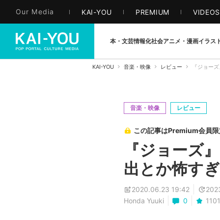
Our Media
KAI-YOU
PREMIUM
VIDEO
本・文芸
情報化社会
アニメ・漫画
イラス
KAI-YOU
音楽・映像
レビュー
『ジョーズ
音楽・映像
レビュー
この記事はPremium会員
『ジョーズ』
出とか怖すぎ
2020.06.23 19:42
202
Honda Yuuki
0
110