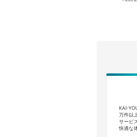
KAI-
万件以
サービ
快適な