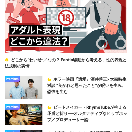
どこから“わいせつ”なの？ Fantia騒動から考える、性的表現と
法規制の実情
ホラー映画『遺愛』酒井善三×大森時生
Premium
対談 “良かれと思ったこと“が呪いを生み、
恐怖を生む
ビートメイカー・RhymeTubeが抱える
Premium
矛盾と祈り──オルタナティブなヒップホッ
プ／プロデューサー論