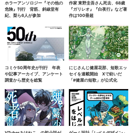
ホラーアンソロジー『その他の
作家 東野圭吾さん死去、68歳
危険』刊行 背筋、斜線堂有
『ガリレオ』『白夜行』など著
紀、梨ら6人が参加
作は100冊超
コミケ50周年史が刊行 年表
にじさんじ健屋花那、短歌エッ
や記事アーカイブ、アンケート
セイを連載開始 Xで紡いだ
調査から歴史を総覧
「#健屋の短歌」が公式化
VTuberみけねこ。の初小説が
ゲーム設計「レベルデザイン」