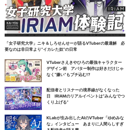
「女子研究大学」ニキ＆しろせんせーが語るVTuberの最適解 必
要なのは非日常より“イカレた奴”の日常
VTuberさえきやひろの最強キャラクター
デザイン術 アバター制作は好きだけじゃ
なく“嫌い”もブチ込む!?
配信者とリスナーの境界線がなくなった
日 IRIAMのリアルイベントは“みんなでつ
くり上げる”
KLabが生み出したAIのVTuber「ゆめみな
な」インタビュー あまりに人間らしすぎ
る配信者が語る夢