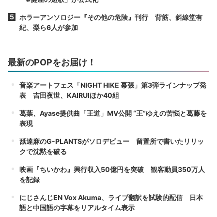
ホラーアンソロジー『その他の危険』刊行 背筋、斜線堂有
紀、梨ら6人が参加
最新のPOPをお届け！
音楽アートフェス「NIGHT HIKE 幕張」第3弾ラインナップ発
表 吉田夜世、KAIRUIほか40組
葛葉、Ayase提供曲「王道」MV公開 “王”ゆえの苦悩と葛藤を
表現
舐達麻のG-PLANTSがソロデビュー 留置所で書いたリリッ
クで沈黙を破る
映画『ちいかわ』興行収入50億円を突破 観客動員350万人
を記録
にじさんじEN Vox Akuma、ライブ翻訳を試験的配信 日本
語と中国語の字幕をリアルタイム表示