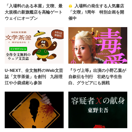
「入場料のある本屋」文喫、最
入場料の発生する人気書店
大規模の新旗艦店を高輪ゲート
「文喫」1周年 特別企画を開
ウェイにオープン
催中
U-NEXT、全文無料のWeb文芸
『ラヴ上等』出演の小野乙葉が
誌「文学茶釜」を創刊 九段理
自叙伝を刊行 壮絶な半生告
江や小袋成彬ら参加
白、グラビアにも挑戦