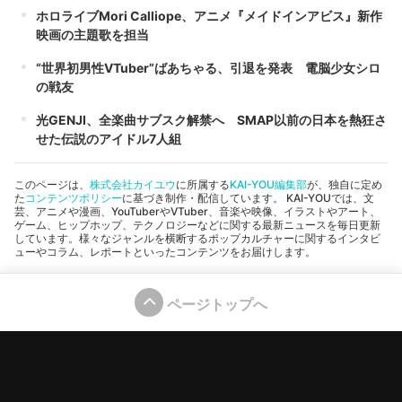
ホロライブMori Calliope、アニメ『メイドインアビス』新作
映画の主題歌を担当
“世界初男性VTuber”ばあちゃる、引退を発表 電脳少女シロ
の戦友
光GENJI、全楽曲サブスク解禁へ SMAP以前の日本を熱狂さ
せた伝説のアイドル7人組
このページは、
株式会社カイユウ
に所属する
KAI-YOU編集部
が、独自に定め
た
コンテンツポリシー
に基づき制作・配信しています。 KAI-YOUでは、文
芸、アニメや漫画、YouTuberやVTuber、音楽や映像、イラストやアート、
ゲーム、ヒップホップ、テクノロジーなどに関する最新ニュースを毎日更新
しています。様々なジャンルを横断するポップカルチャーに関するインタビ
ューやコラム、レポートといったコンテンツをお届けします。
ページトップへ