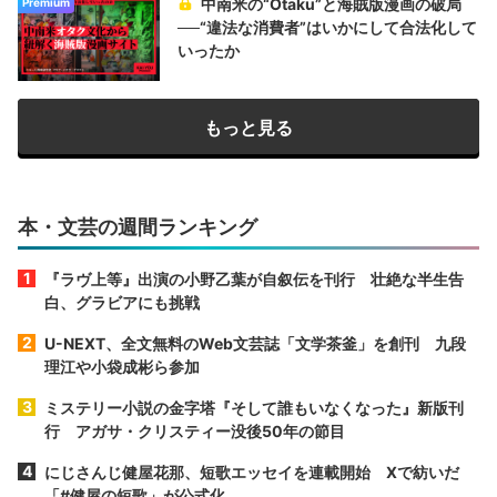
中南米の“Otaku”と海賊版漫画の破局
Premium
──“違法な消費者”はいかにして合法化して
いったか
もっと見る
本・文芸の週間ランキング
『ラヴ上等』出演の小野乙葉が自叙伝を刊行 壮絶な半生告
白、グラビアにも挑戦
U-NEXT、全文無料のWeb文芸誌「文学茶釜」を創刊 九段
理江や小袋成彬ら参加
ミステリー小説の金字塔『そして誰もいなくなった』新版刊
行 アガサ・クリスティー没後50年の節目
にじさんじ健屋花那、短歌エッセイを連載開始 Xで紡いだ
「#健屋の短歌」が公式化