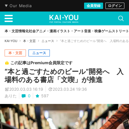
Our Media
会員登録
ログイン
本・文芸
情報化社会
アニメ・漫画
イラスト・アート
音楽・映像
ゲーム
ストリート
KAI-YOU
本・文芸
ニュース
“本と過ごすためのビール“開発へ 入場料のあ
本・文芸
ニュース
この記事はPremium会員限定です
“本と過ごすためのビール“開発へ 入
場料のある書店「文喫」が推進
2020.03.03 16:19
2023.03.24 19:36
ありた
0
597