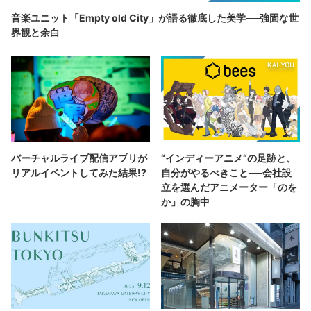
音楽ユニット「Empty old City」が語る徹底した美学──強固な世
界観と余白
バーチャルライブ配信アプリが
“インディーアニメ“の足跡と、
リアルイベントしてみた結果!?
自分がやるべきこと──会社設
立を選んだアニメーター「のを
か」の胸中