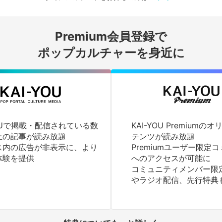
会員登録する
Premium会員登録で
ログインする
ポップカルチャーを身近に
YOUで掲載・配信されている数
KAI-YOU Premium
上の記事が読み放題
テンツが読み放題
ス内の広告が非表示に、より
Premiumユーザー限定
体験を提供
へのアクセスが可能に
コミュニティメンバー限
やラジオ配信、先行特典