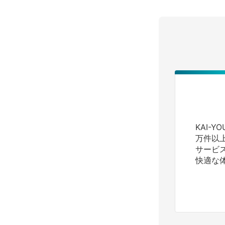
KAI-
万件以
サービ
快適な