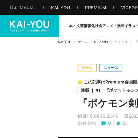
Our Media
KAI-YOU
PREMIUM
VIDEO
本・文芸
情報化社会
アニメ・漫画
イラス
KAI-YOU
ゲーム
e-Sports
ニュース
『
ゲーム
ニュース
この記事はPremium会員
連載 ｜ #1 『ポケットモ
『ポケモン
2019.08.16 23:49
2023
米村 智水
0
85