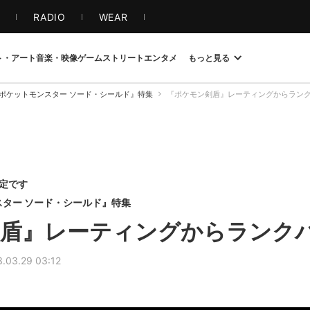
S
RADIO
WEAR
ト・アート
音楽・映像
ゲーム
ストリート
エンタメ
もっと見る
ポケットモンスター ソード・シールド』特集
『ポケモン剣盾』レーティングからラン
限定です
ンスター ソード・シールド』特集
剣盾』レーティングからランク
.03.29 03:12