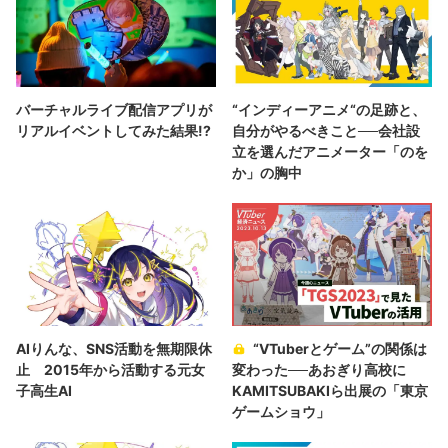
バーチャルライブ配信アプリが
“インディーアニメ“の足跡と、
リアルイベントしてみた結果!?
自分がやるべきこと──会社設
立を選んだアニメーター「のを
か」の胸中
AIりんな、SNS活動を無期限休
“VTuberとゲーム”の関係は
止 2015年から活動する元女
変わった──あおぎり高校に
子高生AI
KAMITSUBAKIら出展の「東京
ゲームショウ」