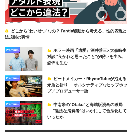
どこから“わいせつ”なの？ Fantia騒動から考える、性的表現と
法規制の実情
ホラー映画『遺愛』酒井善三×大森時生
Premium
対談 “良かれと思ったこと“が呪いを生み、
恐怖を生む
ビートメイカー・RhymeTubeが抱える
Premium
矛盾と祈り──オルタナティブなヒップホッ
プ／プロデューサー論
中南米の“Otaku”と海賊版漫画の破局
Premium
──“違法な消費者”はいかにして合法化して
いったか