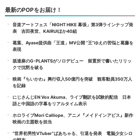
最新のPOPをお届け！
音楽アートフェス「NIGHT HIKE 幕張」第3弾ラインナップ発
表 吉田夜世、KAIRUIほか40組
葛葉、Ayase提供曲「王道」MV公開 “王”ゆえの苦悩と葛藤を
表現
舐達麻のG-PLANTSがソロデビュー 留置所で書いたリリッ
クで沈黙を破る
映画『ちいかわ』興行収入50億円を突破 観客動員350万人
を記録
にじさんじEN Vox Akuma、ライブ翻訳を試験的配信 日本
語と中国語の字幕をリアルタイム表示
ホロライブMori Calliope、アニメ『メイドインアビス』新作
映画の主題歌を担当
“世界初男性VTuber”ばあちゃる、引退を発表 電脳少女シロ
の戦友