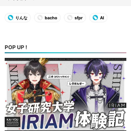
りんな
bacho
sfpr
AI
POP UP !