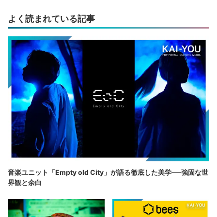
よく読まれている記事
音楽ユニット「Empty old City」が語る徹底した美学──強固な世
界観と余白