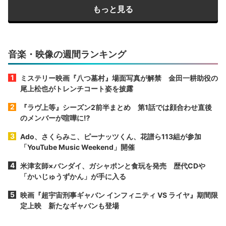
もっと見る
音楽・映像の週間ランキング
ミステリー映画『八つ墓村』場面写真が解禁 金田一耕助役の
尾上松也がトレンチコート姿を披露
『ラヴ上等』シーズン2前半まとめ 第1話では顔合わせ直後
のメンバーが喧嘩に⁉︎
Ado、さくらみこ、ピーナッツくん、花譜ら113組が参加
「YouTube Music Weekend」開催
米津玄師×バンダイ、ガシャポンと食玩を発売 歴代CDや
「かいじゅうずかん」が手に入る
映画『超宇宙刑事ギャバン インフィニティ VS ライヤ』期間限
定上映 新たなギャバンも登場