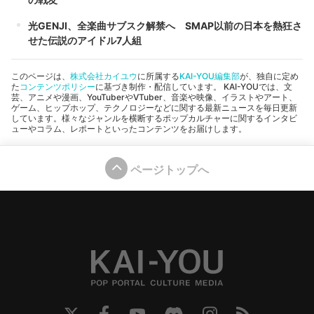
光GENJI、全楽曲サブスク解禁へ SMAP以前の日本を熱狂さ
せた伝説のアイドル7人組
このページは、
株式会社カイユウ
に所属する
KAI-YOU編集部
が、独自に定め
た
コンテンツポリシー
に基づき制作・配信しています。 KAI-YOUでは、文
芸、アニメや漫画、YouTuberやVTuber、音楽や映像、イラストやアート、
ゲーム、ヒップホップ、テクノロジーなどに関する最新ニュースを毎日更新
しています。様々なジャンルを横断するポップカルチャーに関するインタビ
ューやコラム、レポートといったコンテンツをお届けします。
ページトップへ