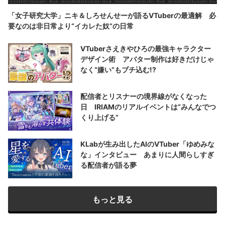
「女子研究大学」ニキ＆しろせんせーが語るVTuberの最適解 必
要なのは非日常より“イカレた奴”の日常
VTuberさえきやひろの最強キャラクター
デザイン術 アバター制作は好きだけじゃ
なく“嫌い”もブチ込む!?
配信者とリスナーの境界線がなくなった
日 IRIAMのリアルイベントは“みんなでつ
くり上げる”
KLabが生み出したAIのVTuber「ゆめみな
な」インタビュー あまりに人間らしすぎ
る配信者が語る夢
もっと見る