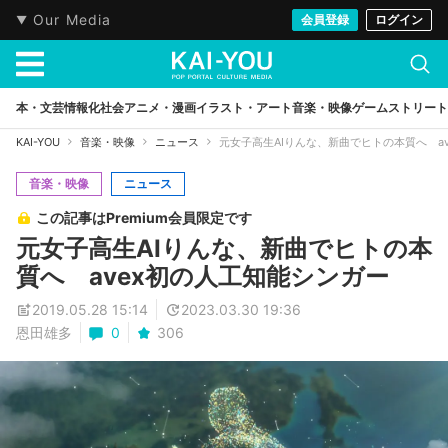
Our Media
会員登録
ログイン
本・文芸
情報化社会
アニメ・漫画
イラスト・アート
音楽・映像
ゲーム
ストリート
KAI-YOU
音楽・映像
ニュース
元女子高生AIりんな、新曲でヒトの本質へ a
音楽・映像
ニュース
この記事はPremium会員限定です
元女子高生AIりんな、新曲でヒトの本
質へ avex初の人工知能シンガー
2019.05.28 15:14
2023.03.30 19:36
恩田雄多
0
306