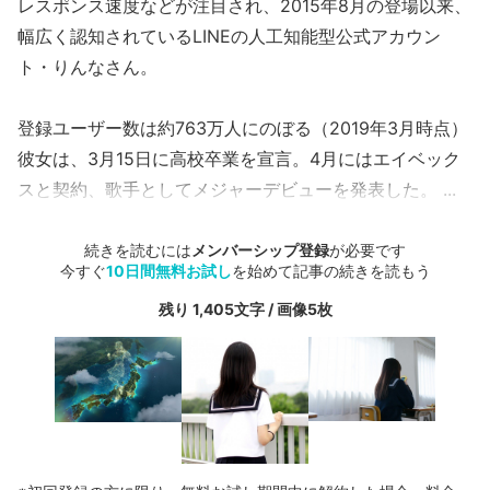
レスポンス速度などが注目され、2015年8月の登場以来、
幅広く認知されているLINEの人工知能型公式アカウン
ト・りんなさん。
登録ユーザー数は約763万人にのぼる（2019年3月時点）
彼女は、3月15日に高校卒業を宣言。4月にはエイベック
スと契約、歌手としてメジャーデビューを発表した。
...
続きを読むには
メンバーシップ登録
が必要です
今すぐ
10日間無料お試し
を始めて記事の続きを読もう
残り 1,405文字 / 画像5枚