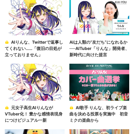
AIりんな、Twitterで返事し
AIは人類の“友だち“になれるか
てくれない……「復旧の目処が
──AITuber「りんな」開発者、
立っておりません」
新時代に向けた提言
元女子高生AIりんなが
AI歌手 りんな、初ライブ楽
VTuber化！ 豊かな感情表現身
曲を決める投票を実施中 初音
につけビジュアル一新
ミクの楽曲から