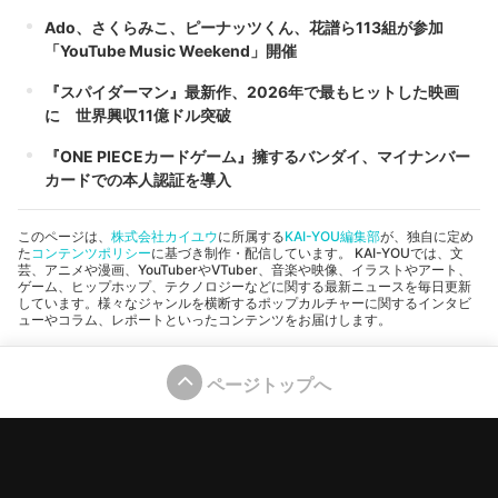
Ado、さくらみこ、ピーナッツくん、花譜ら113組が参加
「YouTube Music Weekend」開催
『スパイダーマン』最新作、2026年で最もヒットした映画
に 世界興収11億ドル突破
『ONE PIECEカードゲーム』擁するバンダイ、マイナンバー
カードでの本人認証を導入
このページは、
株式会社カイユウ
に所属する
KAI-YOU編集部
が、独自に定め
た
コンテンツポリシー
に基づき制作・配信しています。 KAI-YOUでは、文
芸、アニメや漫画、YouTuberやVTuber、音楽や映像、イラストやアート、
ゲーム、ヒップホップ、テクノロジーなどに関する最新ニュースを毎日更新
しています。様々なジャンルを横断するポップカルチャーに関するインタビ
ューやコラム、レポートといったコンテンツをお届けします。
ページトップへ