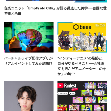
音楽ユニット「Empty old City」が語る徹底した美学──強固な世
界観と余白
バーチャルライブ配信アプリが
“インディーアニメ“の足跡と、
リアルイベントしてみた結果!?
自分がやるべきこと──会社設
立を選んだアニメーター「のを
か」の胸中