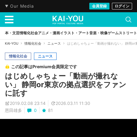
Our Media
会員登録
ログイン
本・文芸
情報化社会
アニメ・漫画
イラスト・アート
音楽・映像
ゲーム
ストリート
KAI-YOU
情報化社会
ニュース
はじめしゃちょー「動画が撮れない」 静岡o
情報化社会
ニュース
この記事はPremium会員限定です
はじめしゃちょー「動画が撮れな
い」 静岡or東京の拠点選択をファン
に託す
2019.02.08 23:14
2026.03.11 11:30
恩田雄多
0
81