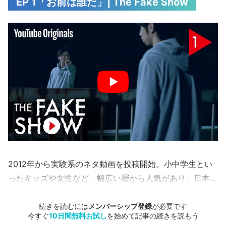
EP 1「お前は誰だ」| The Fake Show
2012年から実験系のネタ動画を投稿開始。小中学生とい
ったキッズや女性など、幅広い層から人気があり、日本...
続きを読むには
メンバーシップ登録
が必要です
今すぐ
10日間無料お試し
を始めて記事の続きを読もう