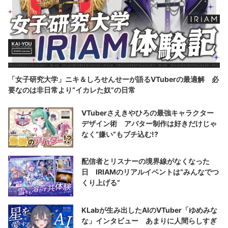
「女子研究大学」ニキ＆しろせんせーが語るVTuberの最適解 必
要なのは非日常より“イカレた奴”の日常
VTuberさえきやひろの最強キャラクター
デザイン術 アバター制作は好きだけじゃ
なく“嫌い”もブチ込む!?
配信者とリスナーの境界線がなくなった
日 IRIAMのリアルイベントは“みんなでつ
くり上げる”
KLabが生み出したAIのVTuber「ゆめみな
な」インタビュー あまりに人間らしすぎ