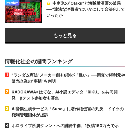
中南米の“Otaku”と海賊版漫画の破局
Premium
──“違法な消費者”はいかにして合法化して
いったか
もっと見る
情報化社会の週間ランキング
“ランダム商法”メーカー側も8割が「嫌い」──調査で権利元や
販売企業の“事情”も判明
KADOKAWA×はてな、AI小説エディタ「RIKU」を共同開
発 βテスト参加者も募集
AI音楽生成サービス「Suno」に著作権侵害の判決 ドイツの
権利管理団体が提訴
ホロライブ所属タレントへの誹謗中傷、1投稿150万円で示