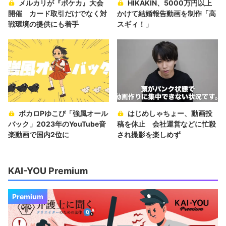
メルカリが『ポケカ』大会
HIKAKIN、5000万円以上
開催 カード取引だけでなく対
かけて結婚報告動画を制作「高
戦環境の提供にも着手
スギィ！」
ボカロPゆこぴ「強風オール
はじめしゃちょー、動画投
バック」2023年のYouTube音
稿を休止 会社運営などに忙殺
楽動画で国内2位に
され撮影を楽しめず
KAI-YOU Premium
Premium