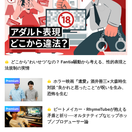
どこから“わいせつ”なの？ Fantia騒動から考える、性的表現と
法規制の実情
ホラー映画『遺愛』酒井善三×大森時生
Premium
対談 “良かれと思ったこと“が呪いを生み、
恐怖を生む
ビートメイカー・RhymeTubeが抱える
Premium
矛盾と祈り──オルタナティブなヒップホッ
プ／プロデューサー論