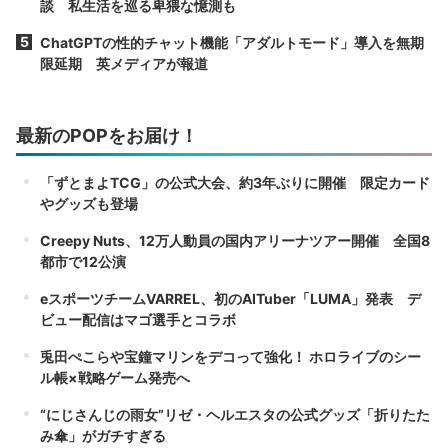
談 私生活を巡る卑猥な憶測も
ChatGPTの性的チャット機能「アダルトモード」導入を無期
限延期 英メディアが報道
最新のPOPをお届け！
「ずとまよTCG」の公式大会、約3年ぶりに開催 限定カード
やグッズも登場
Creepy Nuts、12万人動員の国内アリーナツアー開催 全国8
都市で12公演
eスポーツチームVARREL、初のAITuber「LUMA」発表 デ
ビュー配信はマゴ選手とコラボ
兎田ぺこらや宝鐘マリンをデコって強化！ ホロライブのシー
ル帳×戦略ゲーム発売へ
“にじさんじの雨女”リゼ・ヘルエスタの公式グッズ「折りたた
み傘」がガチすぎる