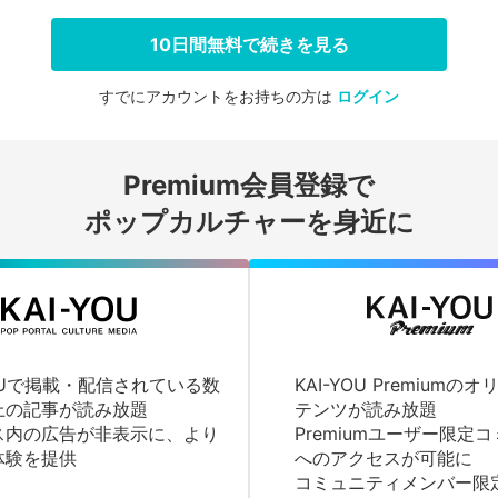
10日間無料で続きを見る
すでにアカウントをお持ちの方は
ログイン
会員登録する
Premium会員登録で
ログインする
ポップカルチャーを身近に
YOUで掲載・配信されている数
KAI-YOU Premium
上の記事が読み放題
テンツが読み放題
ス内の広告が非表示に、より
Premiumユーザー限定
体験を提供
へのアクセスが可能に
コミュニティメンバー限