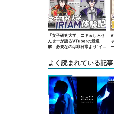
「女子研究大学」ニキ＆しろせ
V
んせーが語るVTuberの最適
解 必要なのは非日常より“イ
カレた奴”の日常
い
よく読まれている記事