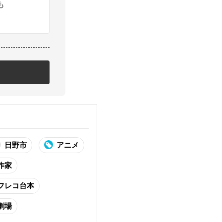
も
日野市
アニメ
作家
フレコ台本
劇場