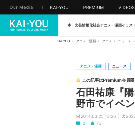
Our Media
KAI-YOU
PREMIUM
VIDEO
本・文芸
情報化社会
アニメ・漫画
イラス
KAI-YOU
アニメ・漫画
アニメ
ニュース
アニメ・漫画
ニュース
この記事はPremium会員
石田祐康『陽
野市でイベン
2014.03.25 13:26
2026
0
73