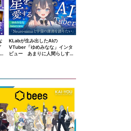
な
KLabが生み出したAIの
イ
VTuber「ゆめみなな」インタ
ビュー あまりに人間らしすぎ
る配信者が語る夢