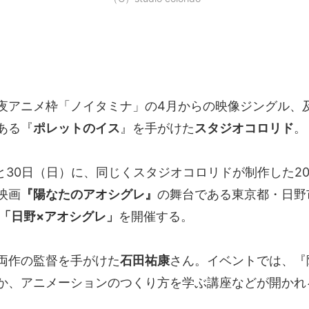
夜アニメ枠「ノイタミナ」の4月からの映像ジングル、及
ある『
ポレットのイス
』を手がけた
スタジオコロリド
。
と30日（日）に、同じくスタジオコロリドが制作した20
映画
『陽なたのアオシグレ』
の舞台である東京都・日野
 「日野×アオシグレ」
を開催する。
両作の監督を手がけた
石田祐康
さん。イベントでは、『
か、アニメーションのつくり方を学ぶ講座などが開かれ