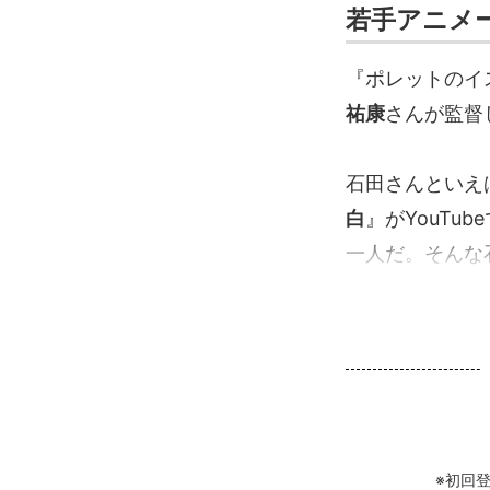
若手アニメ
『ポレットのイ
祐康
さんが監督
石田さんといえ
白
』がYouTu
一人だ。そんな石.
※初回