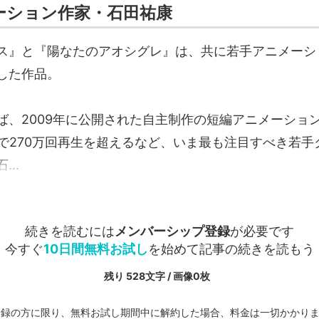
ーション作家・石田祐康
ス』と『陽なたのアオシグレ』は、共に若手アニメーシ
した作品。
ば、2009年に公開された自主制作の短編アニメーショ
beで270万回再生を超えるなど、いま最も注目すべき若
..
続きを読むには
メンバーシップ登録
が必要です
今すぐ
10日間無料お試し
を始めて記事の続きを読もう
残り 528文字 / 画像0枚
登録の方に限り、無料お試し期間中に解約した場合、料金は一切かかり