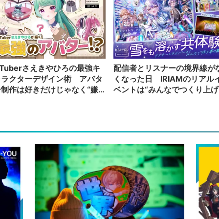
Tuberさえきやひろの最強キ
配信者とリスナーの境界線が
ャラクターデザイン術 アバタ
くなった日 IRIAMのリアル
ー制作は好きだけじゃなく“嫌
ベントは“みんなでつくり上げ
”もブチ込む!?
る”