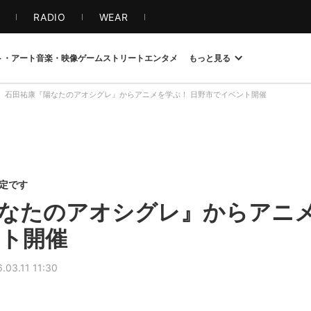
S
RADIO
WEAR
ト・アート
音楽・映像
ゲーム
ストリート
エンタメ
もっと見る
石田祐康『陽なたのアオシグレ』からアニメを学ぶ！ 日野市でイベント開催
限定です
なたのアオシグレ』からアニメ
ト開催
.03.11 11:30