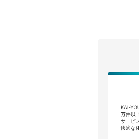
KAI-
万件以
サービ
快適な