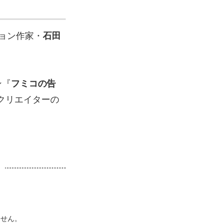
ョン作家・
石田
ン『
フミコの告
手クリエイターの
ません。