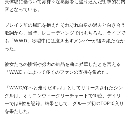
実体験に基づいて赤裸々な葛藤をも盛り込んだ衝撃的な内
容となっている。
ブレイク前の屈託を抱えたそれぞれ自身の過去と向き合う
歌詞から、当時、レコーディングではもちろん、ライブで
も「W.W.D」歌唱中には泣き出すメンバーが後を絶たなか
った。
彼女たちの懊悩や努力の結晶を曲に昇華したとも言える
「W.W.D」によって多くのファンの支持を集めた。
「W.W.D/冬へと走りだすお!」としてリリースされたシン
グルは、オリコンウィークリーチャートで10位、デイリ
ーでは8位を記録。結果として、グループ初のTOP10入り
を果たした。