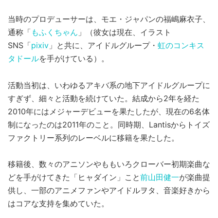
当時のプロデューサーは、モエ・ジャパンの福嶋麻衣子、
通称「
もふくちゃん
」（彼女は現在、イラスト
SNS「
pixiv
」と共に、アイドルグループ・
虹のコンキス
タドール
を手がけている）。
活動当初は、いわゆるアキバ系の地下アイドルグループに
すぎず、細々と活動を続けていた。結成から2年を経た
2010年にはメジャーデビューを果たしたが、現在の6名体
制になったのは2011年のこと。同時期、Lantisからトイズ
ファクトリー系列のレーベルに移籍を果たした。
移籍後、数々のアニソンやももいろクローバー初期楽曲な
どを手がけてきた「ヒャダイン」こと
前山田健一
が楽曲提
供し、一部のアニメファンやアイドルヲタ、音楽好きから
はコアな支持を集めていた。