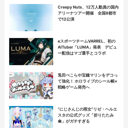
Creepy Nuts、12万人動員の国内
アリーナツアー開催 全国8都市
で12公演
eスポーツチームVARREL、初の
AITuber「LUMA」発表 デビュ
ー配信はマゴ選手とコラボ
兎田ぺこらや宝鐘マリンをデコっ
て強化！ ホロライブのシール帳×
戦略ゲーム発売へ
“にじさんじの雨女”リゼ・ヘルエ
スタの公式グッズ「折りたたみ
傘」がガチすぎる