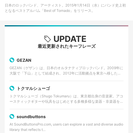
日本のロックバンド、アーティスト。2015年1月14日（水）にバンド史上初
となるベストアルバム「Best of Tornado」をリリース。
UPDATE
最近更新されたキーフレーズ
GEZAN
GEZAN（ゲザン）は、日本のオルタナティブロックバンド。2009年に
大阪で「下山」として結成され、2012年に活動拠点を東京へ移した。
ノイズロック、パンク、サイケデリックロッ…
トクマルシューゴ
トクマルシューゴ（Shugo Tokumaru）は、東京都出身の音楽家。アコ
ースティックギターや玩具をはじめとする多種多様な楽器・非楽器を用
い、緻密な多重録音による実験的なポップミ…
soundbuttons
At SoundButtonsPro.com, users can explore a vast and diverse audio
library that reflects t…