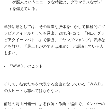
トゲ廃人というユニークな特徴と、グラマラスなボデ
ィを備えている。
単独活動としては、その豊満な肢体を生かして積極的にグ
ラビアアイドルとしても露出。2013年には、「NEXTグラ
ビアクイーンバトル」で優勝。『ヤングジャンプ』表紙な
どを飾り、「最上もがのでんぱ組.inc」と認識している人
も多い。
「W.W.D」のヒット
そして、彼女たちを代表する楽曲となっている「W.W.D」
の大ヒットも忘れてはならない。
前述の前山田健一による作詞・作曲・編曲で、メンバーの