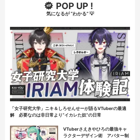
POP UP !
気になるが “わかる” 💡
「女子研究大学」ニキ＆しろせんせーが語るVTuberの最適
解 必要なのは非日常より“イカレた奴”の日常
VTuberさえきやひろの最強キャ
ラクターデザイン術 アバター制