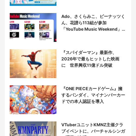
Ado、さくらみこ、ピーナッツく
ん、花譜ら113組が参加
「YouTube Music Weekend」開
催
『スパイダーマン』最新作、
2026年で最もヒットした映画
に 世界興収11億ドル突破
『ONE PIECEカードゲーム』擁
するバンダイ、マイナンバーカー
ドでの本人認証を導入
VTuberユニットKMNZ主催クラ
ブイベントに、バーチャルシンガ