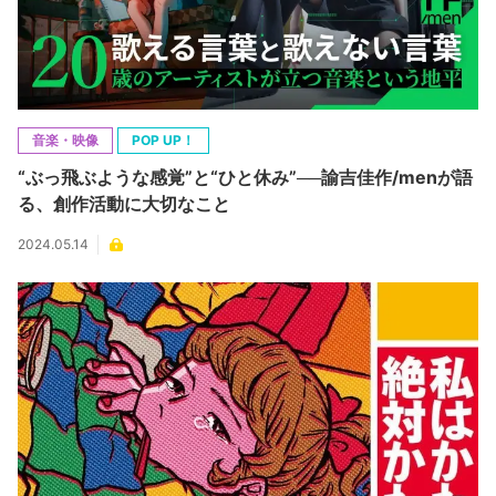
音楽・映像
POP UP！
“ぶっ飛ぶような感覚”と“ひと休み”──諭吉佳作/menが語
る、創作活動に大切なこと
2024.05.14