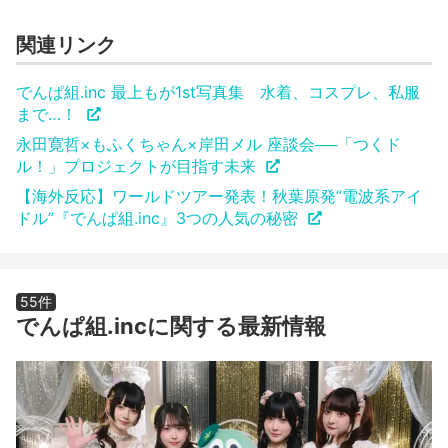
関連リンク
でんぱ組.inc 最上もが1st写真集 水着、コスプレ、私服
まで…！
永田寛哲×もふくちゃん×岸田メル 座談会──「つくド
ル！」プロジェクトが目指す未来
【海外反応】ワールドツアー発表！秋葉原発”電波系アイ
ドル”『でんぱ組.inc』3つの人気の秘密
55件
でんぱ組.incに関する最新情報