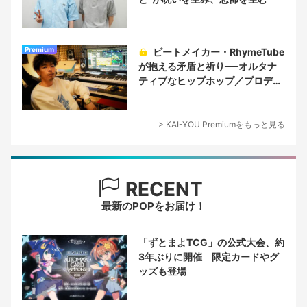
Premium
ビートメイカー・RhymeTube
が抱える矛盾と祈り──オルタナ
ティブなヒップホップ／プロデュ
ーサー論
> KAI-YOU Premiumをもっと見る
RECENT
最新のPOPをお届け！
「ずとまよTCG」の公式大会、約
3年ぶりに開催 限定カードやグ
ッズも登場