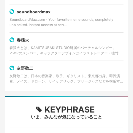
soundboardmax
SoundboardMax.com - Your favorite meme sounds, completely
unblocked. Instant access at sch…
春猿火
春猿火とは、KAMITSUBAKI STUDIO所属のバーチャルシンガー。
V.W.Pのメンバー。キャラクターデザインはイラストレーター・穂竹藤
丸。 カバー曲とオリジナル楽曲を発表…
灰野敬二
灰野敬二は、日本の音楽家、歌手、ギタリスト。東京都出身。即興演
奏、ノイズ、ドローン、サイケデリック、フリージャズなどを横断する
前衛音楽家として知られる。長年にわたりソロ活動のほか、…
KEYPHRASE
いま、みんなが気になっていること