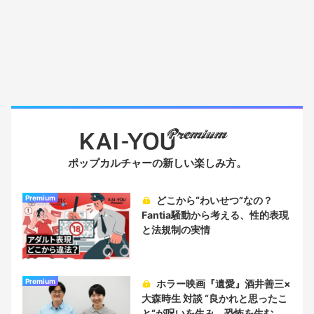
ポップカルチャーの新しい楽しみ方。
Premium
どこから“わいせつ”なの？
Fantia騒動から考える、性的表現
と法規制の実情
Premium
ホラー映画『遺愛』酒井善三×
大森時生 対談 “良かれと思ったこ
と“が呪いを生み、恐怖を生む