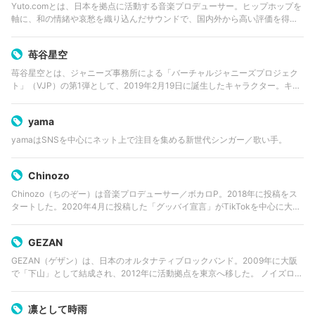
Yuto.comとは、日本を拠点に活動する音楽プロデューサー。ヒップホップを
軸に、和の情緒や哀愁を織り込んだサウンドで、国内外から高い評価を得て
いる。 GADORO｜BAD HOP｜ちゃんみな｜ヒプノシスマイクなど、多彩な
アーティストへ楽…
苺谷星空
苺谷星空とは、ジャニーズ事務所による「バーチャルジャニーズプロジェク
ト」（VJP）の第1弾として、2019年2月19日に誕生したキャラクター。キャ
ラクターボイスは関西ジャニーズJr.のなにわ男子に所属する大橋和也が担当
する。キャラクターデザ…
yama
yamaはSNSを中心にネット上で注目を集める新世代シンガー／歌い手。
Chinozo
Chinozo（ちのぞー）は音楽プロデューサー／ボカロP。2018年に投稿をス
タートした。2020年4月に投稿した「グッバイ宣言」がTikTokを中心に大ヒ
ットを記録。動画自体もニコニコ動画・YouTube合計でおよそ3500万回再生
と、現…
GEZAN
GEZAN（ゲザン）は、日本のオルタナティブロックバンド。2009年に大阪
で「下山」として結成され、2012年に活動拠点を東京へ移した。 ノイズロッ
ク、パンク、サイケデリックロック、ダブ、フォーク、電子音楽などを横断
する音楽性と、マヒトゥ…
凛として時雨