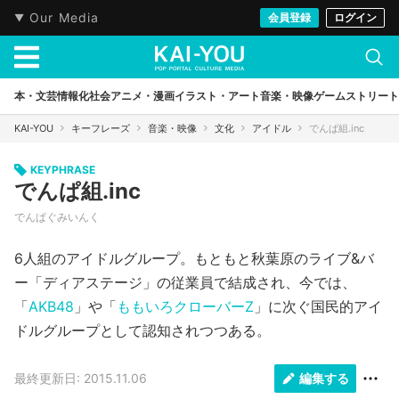
Our Media
会員登録
ログイン
本・文芸
情報化社会
アニメ・漫画
イラスト・アート
音楽・映像
ゲーム
ストリート
KAI-YOU
キーフレーズ
音楽・映像
文化
アイドル
でんぱ組.inc
KEYPHRASE
でんぱ組.inc
でんぱぐみいんく
6人組のアイドルグループ。もともと秋葉原のライブ&バ
ー「ディアステージ」の従業員で結成され、今では、
「
AKB48
」や「
ももいろクローバーZ
」に次ぐ国民的アイ
ドルグループとして認知されつつある。
最終更新日: 2015.11.06
編集する