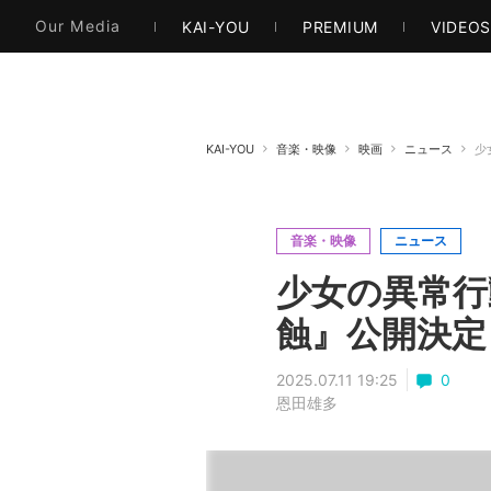
本・文芸
情報化社会
アニメ・漫画
イラス
Our Media
KAI-YOU
PREMIUM
VIDEO
KAI-YOU
音楽・映像
映画
ニュース
少
音楽・映像
ニュース
少女の異常行
蝕』公開決定
2025.07.11 19:25
0
恩田雄多