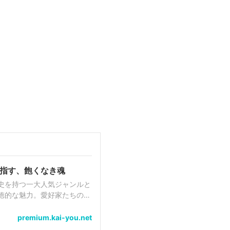
指す、飽くなき魂
史を持つ一大人気ジャンルと
徳的な魅力。愛好家たちの胸
自分から主体...
premium.kai-you.net