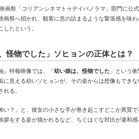
際映画祭「コリアンシネマトゥデイパノラマ」部門に公
映画祭へ招かれ、観客に息の詰まるような緊張感を味わ
こしたという。
、怪物でした」ソヒョンの正体とは？
蝕』特報映像では、「
幼い娘は、怪物でした
」という衝
垢に見える幼いソヒョンが、その姿からは想像もできな
される。
怖い？」と、彼女の小さな手が巻き起こすどこか異質で
挨拶をする姿が描かれるなど、ちぐはぐな対比が違和感