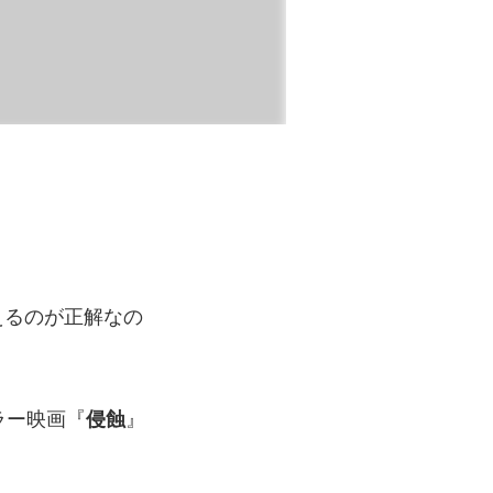
えるのが正解なの
ラー映画『
侵蝕
』