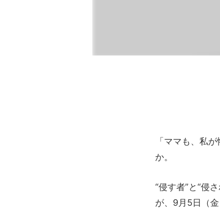
「ママも、私が
か。
“侵す者”と“
が、9月5日（