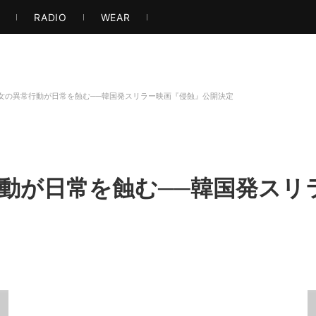
ト・アート
音楽・映像
ゲーム
ストリート
エンタメ
もっと見る
S
RADIO
WEAR
女の異常行動が日常を蝕む──韓国発スリラー映画『侵蝕』公開決定
動が日常を蝕む──韓国発スリ