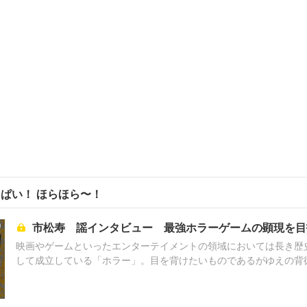
っぱい！ ほらほら〜！
市松寿ゞ謡インタビュー 最強ホラーゲームの顕現を目
映画やゲームといったエンターテイメントの領域においては長き歴
して成立している「ホラー」。目を背けたいものであるがゆえの背
を掴んで離さない妖しい魅力を持つホラーが、ただ享受するのではなく