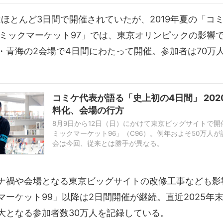
はほとんど3日間で開催されていたが、2019年夏の「コ
コミックマーケット97」では、東京オリンピックの影響
・青海の2会場で4日間にわたって開催。参加者は70万
コミケ代表が語る「史上初の4日間」 202
料化、会場の行方
8月9日から12日（日）にかけて東京ビッグサイトで
ミックマーケット96」（C96）。例年およそ50万人
会は今回、従来とは勝手が異なる。
2020年の東京オリンピック・パラリンピックの影響
変更および2箇所開催、会期が4日間、リストバンドを
ナ禍や会場となる東京ビッグサイトの改修工事なども影響し
有料化と…
マーケット99」以降は2日間開催が継続。直近2025年
大となる参加者数30万人を記録している。