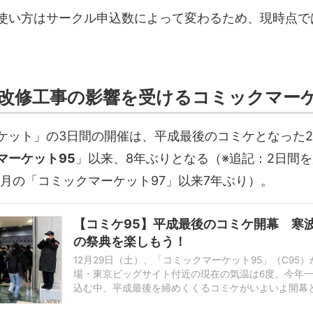
使い方はサークル申込数によって変わるため、現時点で
改修工事の影響を受けるコミックマー
ケット」の3日間の開催は、平成最後のコミケとなった20
マーケット95
」以来、8年ぶりとなる（※追記：2日間
12月の「コミックマーケット97」以来7年ぶり）。
【コミケ95】平成最後のコミケ開幕 寒
の祭典を楽しもう！
12月29日（土）、「コミックマーケット95」（C95
場・東京ビッグサイト付近の現在の気温は6度。今年
込む中、平成最後を締めくくるコミケがいよいよ開幕
大の同人誌即売会世界最大の同人誌即売会「コミックマー