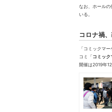
なお、ホールの
いる。
コロナ禍、
「コミックマー
コミ「
コミック
開催は2019年