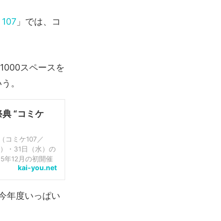
107
」では、コ
000スペースを
いう。
典 “コミケ
（コミケ107／
火）・31日（水）の
5年12月の初開催
kai-you.net
ムなど様々...
今年度いっぱい