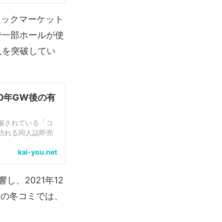
ミックマーケット
で一部ホールが使
人を突破してい
0年GW後の有
開催されている「コ
が訪れる同人誌即売
kai-you.net
に伴い、会場の一部
使った一般参加の
、2021年12
末の冬コミでは、