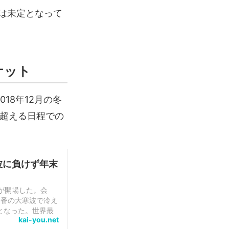
は未定となって
ケット
18年12月の冬
を超える日程での
波に負けず年末
）が開場した。会
一番の大寒波で冷え
となった。世界最
kai-you.net
...