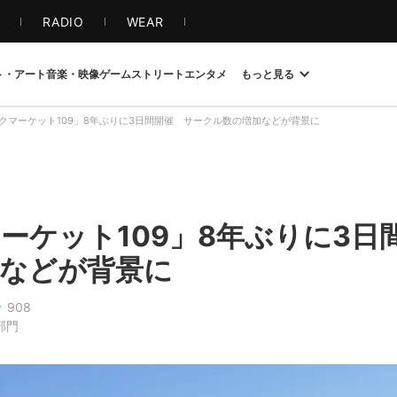
S
RADIO
WEAR
ト・アート
音楽・映像
ゲーム
ストリート
エンタメ
もっと見る
クマーケット109」8年ぶりに3日間開催 サークル数の増加などが背景に
ーケット109」8年ぶりに3日
などが背景に
908
部門