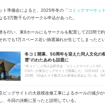
ット準備会によると、2025年冬の「
コミックマーケット
なる3万数千ものサークル申込があった。
整を行い、東8ホールにもサークルを配置して2日間で約1
それでも1万スペース近い抽選漏れが生じてしまったと
冬コミ開幕、50周年を迎えた同人文化の祭
雲”のわたあめも話題に
“冬コミ”こと同人誌即売会「コミックマーケット107」
C107）が東京ビッグサイトで開幕した。12月30日（
2日間、1日あたり十数万人の来場を見込んでいる。197
から丸50周年の節目となるコミケ。アニメ、漫画、ゲー
京ビッグサイトの大規模改修工事によるホールの減少が
し、今回の決断に至ったと説明している。